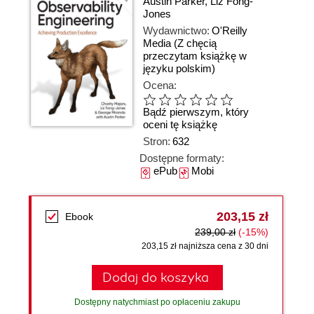
Austin Parker
,
Liz Fong-
Jones
Wydawnictwo:
O'Reilly
Media
(Z chęcią
przeczytam książkę w
języku polskim)
Ocena:
Bądź pierwszym, który
oceni tę książkę
Stron:
632
Dostępne formaty:
ePub
Mobi
203,15 zł
Ebook
239,00 zł
(-15%)
203,15 zł najniższa cena z 30 dni
Dodaj do koszyka
Dostępny natychmiast po opłaceniu zakupu