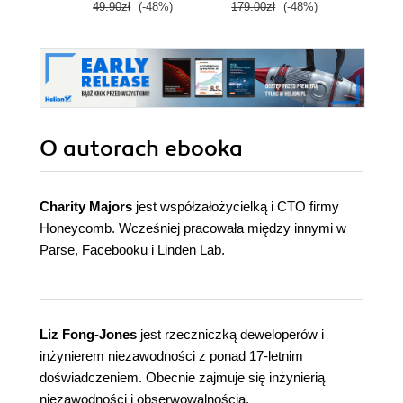
49.90zł
(-48%)
179.00zł
(-48%)
79.0
O autorach
ebooka
Charity Majors
jest współzałożycielką i CTO firmy
Honeycomb. Wcześniej pracowała między innymi w
Parse, Facebooku i Linden Lab.
Liz Fong-Jones
jest rzeczniczką deweloperów i
inżynierem niezawodności z ponad 17-letnim
doświadczeniem. Obecnie zajmuje się inżynierią
niezawodności i obserwowalnością.