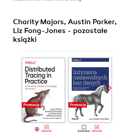
Charity Majors, Austin Parker,
Liz Fong-Jones - pozostałe
książki
Promocja
Promocja
Promocj
ebook
książka
ebook
ksią