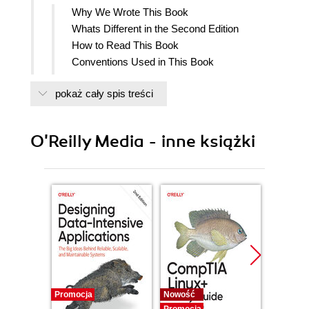
Why We Wrote This Book
Whats Different in the Second Edition
How to Read This Book
Conventions Used in This Book
Using Code Examples
pokaż cały spis treści
OReilly Online Learning
How to Contact Us
Acknowledgments for the First Edition
O'Reilly Media - inne książki
Acknowledgments for the Second Edition
I. Introduction to Observability
1. What Is Observability?
The Origins of Observability
Applying Observability to Software Systems
Properties of Software Dependability
Observability is a Property of
Dependable Software
How Observable is Your Software?
Two Competing Models for Telemetry: Three
Promocja
Nowość
Nowość
Promocja
Promocj