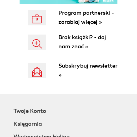
Maintenance Costs
The Maintenance Horizon Is Not Always
Program partnerski -
Knowable Up Front
zarabiaj więcej »
Production Quality Code Is a Function of
Dependability
Brak książki? - daj
Identifying the Critical Path
nam znać »
The Closer You Get to Persisting Data,
the More Cautious You Should Be
Development to Production: Tools for
Subskrybuj newsletter
Crossing Over
»
Practice 0: Give Yourself the Gift of Rich
Data and Precision Tooling
Alternative Options
Practice 1: Build a Feedback Loop
Between Developers and Production
Twoje Konto
Practice 2: Test Your Code Before You
Deploy It
Księgarnia
Practice 3: Instrument Your Code and
Validate in Production
Wydawnictwo Helion