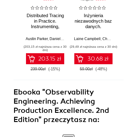
Distributed Tracing
Inżynieria
In
in Practice.
niezawodnych baz
obser
Instrumenting,
danych.
Dosk
Analyzing, and
Projektowanie
prod
Debugging
systemów
sy
Austin Parker
,
Daniel Spoonhower
Laine Campbell
,
Jonathan Mace
,
Charity Majors
Charity 
Microservices
odpornych na
oprog
(203,15 zł najniższa cena z 30
(29,49 zł najniższa cena z 30 dni)
(34,50 zł naj
błędy
dni)
203.15 zł
30.68 zł
239.00zł
(-15%)
59.00zł
(-48%)
69.0
Ebooka
"Observability
Engineering. Achieving
Production Excellence. 2nd
Edition"
przeczytasz na: