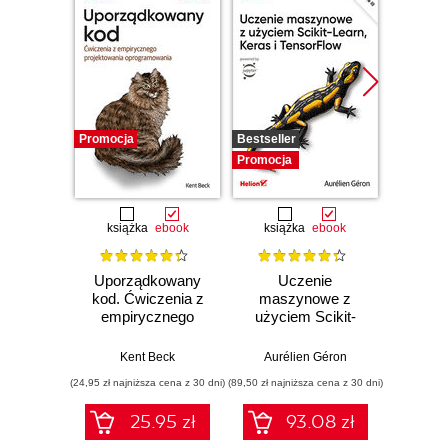
Promocja
Bestseller
Promocj
Promocja
książka
ebook
książka
ebook
ksią
Uporządkowany
Uczenie
Ko
kod. Ćwiczenia z
maszynowe z
Doma
empirycznego
użyciem Scikit-
D
projektowania
Learn, Keras i
Dosto
oprogramowania
TensorFlow.
arc
Kent Beck
Aurélien Géron
Vlad
Wydanie III
aplikacj
(24,95 zł najniższa cena z 30 dni)
(89,50 zł najniższa cena z 30 dni)
(39,50 zł naj
bi
25.95 zł
93.08 zł