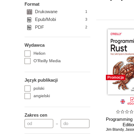
Format
Drukowane
1
Epub/Mobi
3
PDF
2
Wydawca
Helion
O'Reilly Media
Promocja
Język publikacji
polski
angielski
ebo
Zakres cen
Programming 
–
Editio
Jim Blandy
,
Jason