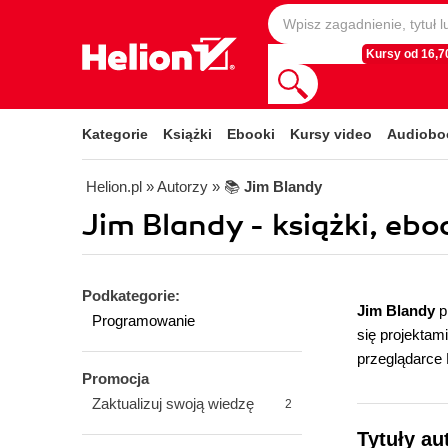
Kursy od 16,70
Kategorie
Książki
Ebooki
Kursy video
Audiobo
Helion.pl
» Autorzy
» 📚
Jim Blandy
Jim Blandy - książki, ebo
Podkategorie:
Jim Blandy
p
Programowanie
się projekta
przeglądarce F
Promocja
Zaktualizuj swoją wiedzę
2
Tytuły au