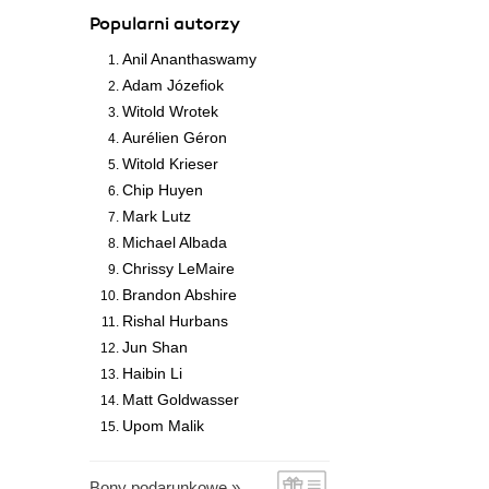
Popularni autorzy
Anil Ananthaswamy
Adam Józefiok
Witold Wrotek
Aurélien Géron
Witold Krieser
Chip Huyen
Mark Lutz
Michael Albada
Chrissy LeMaire
Brandon Abshire
Rishal Hurbans
Jun Shan
Haibin Li
Matt Goldwasser
Upom Malik
Bony podarunkowe »