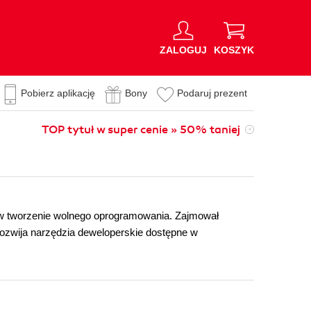
ZALOGUJ
KOSZYK
Pobierz aplikację
Bony
Podaruj prezent
TOP tytuł w super cenie » 50% taniej
ę w tworzenie wolnego oprogramowania. Zajmował
zwija narzędzia deweloperskie dostępne w