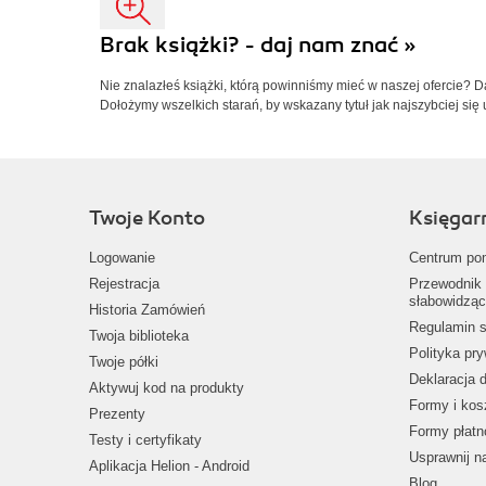
Brak książki? - daj nam znać »
Nie znalazłeś książki, którą powinniśmy mieć w naszej ofercie? 
Dołożymy wszelkich starań, by wskazany tytuł jak najszybciej się 
Twoje Konto
Księgar
Logowanie
Centrum po
Rejestracja
Przewodnik 
słabowidząc
Historia Zamówień
Regulamin s
Twoja biblioteka
Polityka pr
Twoje półki
Deklaracja 
Aktywuj kod na produkty
Formy i kos
Prezenty
Formy płatn
Testy i certyfikaty
Usprawnij 
Aplikacja Helion - Android
Blog