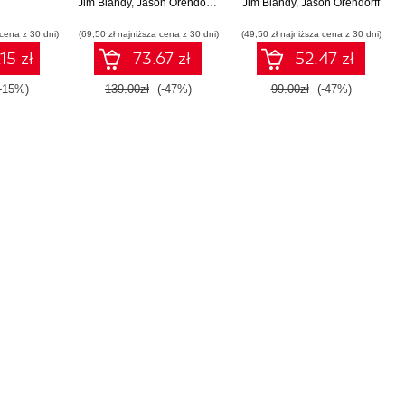
Jim Blandy
bezpieczeństwo.
,
Jason Orendorff
,
Leonora F. S. Tindall
Jim Blandy
bezpieczeństwo
,
Jason Orendorff
Wydanie II
 cena z 30 dni)
(69,50 zł najniższa cena z 30 dni)
(49,50 zł najniższa cena z 30 dni)
15 zł
73.67 zł
52.47 zł
(-15%)
139.00zł
(-47%)
99.00zł
(-47%)