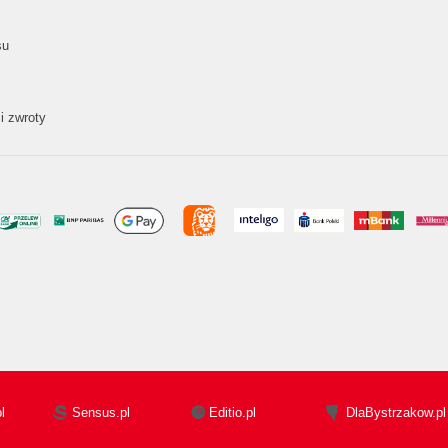
su
i zwroty
l
Sensus.pl
Editio.pl
DlaBystrzakow.pl