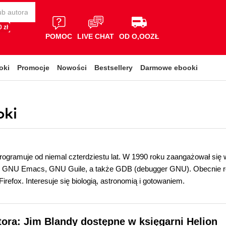
 zł
POMOC
LIVE CHAT
OD O,OOZŁ
oki
Promocje
Nowości
Bestsellery
Darmowe ebooki
oki
rogramuje od niemal czterdziestu lat. W 1990 roku zaangażował si
mi GNU Emacs, GNU Guile, a także GDB (debugger GNU). Obecnie ro
irefox. Interesuje się biologią, astronomią i gotowaniem.
tora: Jim Blandy dostępne w księgarni Helion