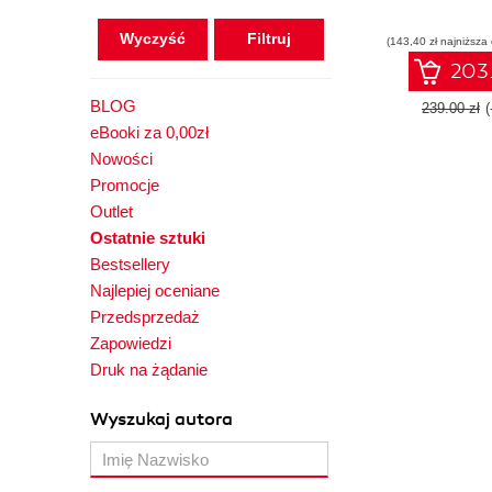
Wyczyść
(143,40 zł najniższa
203.
BLOG
239.00 zł
eBooki za 0,00zł
Nowości
Promocje
Outlet
Ostatnie sztuki
Bestsellery
Najlepiej oceniane
Przedsprzedaż
Zapowiedzi
Druk na żądanie
Wyszukaj autora