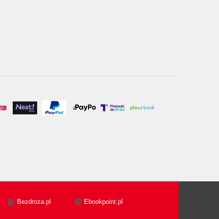
Bezdroza.pl
Ebookpoint.pl