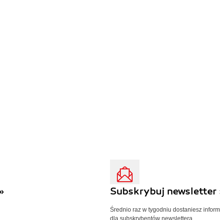
»
Subskrybuj newsletter 
Średnio raz w tygodniu dostaniesz infor
dla subskrybentów newslettera.