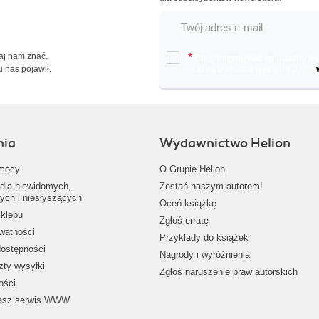
Daj nam znać.
*
Chcę otrzymywać na podany e-ma
u nas pojawił.
oraz nowościach wydawniczych.
nia
Wydawnictwo Helion
mocy
O Grupie Helion
dla niewidomych,
Zostań naszym autorem!
ych i niesłyszących
Oceń książkę
klepu
Zgłoś erratę
ywatności
Przykłady do książek
dostępności
Nagrody i wyróżnienia
zty wysyłki
Zgłoś naruszenie praw autorskich
ości
nasz serwis WWW