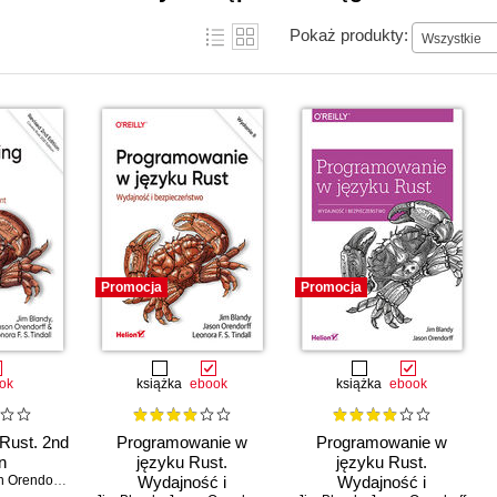
Pokaż produkty:
Wszystkie
Promocja
Promocja
ok
książka
ebook
książka
ebook
Rust. 2nd
Programowanie w
Programowanie w
n
języku Rust.
języku Rust.
 Orendorff
,
Leonora F . S. Tindall
Wydajność i
Wydajność i