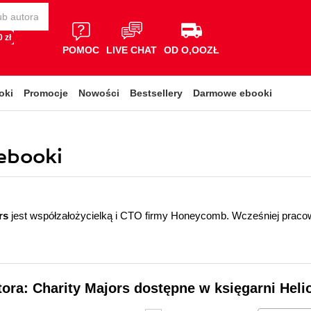
 zł
POMOC
LIVE CHAT
OD O,OOZŁ
oki
Promocje
Nowości
Bestsellery
Darmowe ebooki
 ebooki
rs
jest współzałożycielką i CTO firmy Honeycomb. Wcześniej praco
tora: Charity Majors dostępne w księgarni Heli