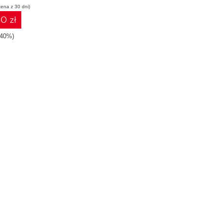
cena z 30 dni)
wania
0 zł
-40%)