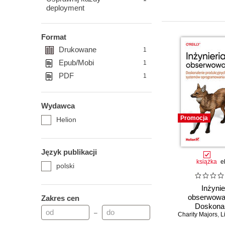
deployment
Format
Drukowane
1
Epub/Mobi
1
PDF
1
Wydawca
Promocja
Helion
Język publikacji
książka
e
polski
Inżynie
obserwowal
Zakres cen
Doskonal
–
Charity Majors
produkcy
,
Li
syste