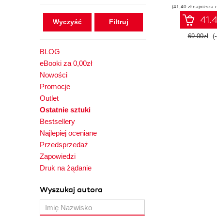
(41,40 zł najniższa 
oprogramo
41.4
Wyczyść
69.00zł
(
BLOG
eBooki za 0,00zł
Nowości
Promocje
Outlet
Ostatnie sztuki
Bestsellery
Najlepiej oceniane
Przedsprzedaż
Zapowiedzi
Druk na żądanie
Wyszukaj autora