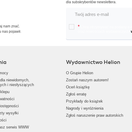
dla subskrybentów newslettera.
Daj nam znać.
*
Chcę otrzymywać na podany e-ma
u nas pojawił.
oraz nowościach wydawniczych.
nia
Wydawnictwo Helion
mocy
O Grupie Helion
dla niewidomych,
Zostań naszym autorem!
ych i niesłyszących
Oceń książkę
klepu
Zgłoś erratę
ywatności
Przykłady do książek
dostępności
Nagrody i wyróżnienia
zty wysyłki
Zgłoś naruszenie praw autorskich
ości
nasz serwis WWW