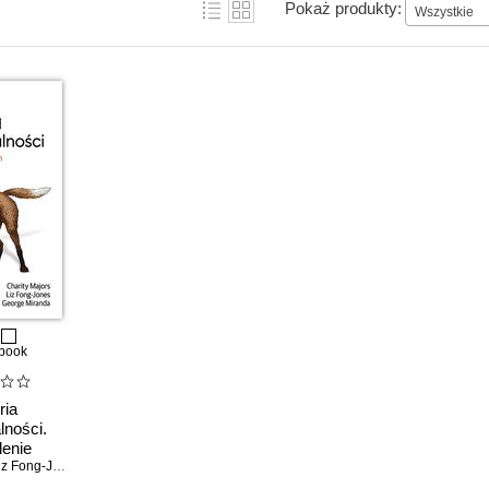
Pokaż produkty:
Wszystkie
book
ria
ności.
enie
jnych
z Fong-Jones
,
George Miranda
mów