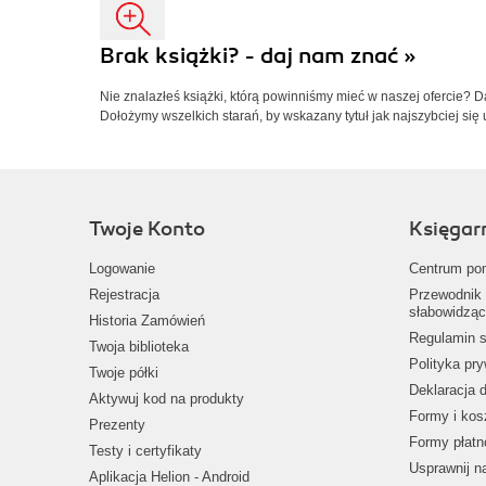
Brak książki? - daj nam znać »
Nie znalazłeś książki, którą powinniśmy mieć w naszej ofercie? 
Dołożymy wszelkich starań, by wskazany tytuł jak najszybciej się 
Twoje Konto
Księgar
Logowanie
Centrum po
Rejestracja
Przewodnik 
słabowidząc
Historia Zamówień
Regulamin s
Twoja biblioteka
Polityka pr
Twoje półki
Deklaracja 
Aktywuj kod na produkty
Formy i kos
Prezenty
Formy płatn
Testy i certyfikaty
Usprawnij 
Aplikacja Helion - Android