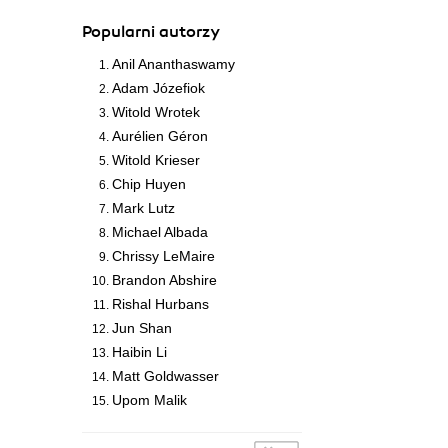
Popularni autorzy
Anil Ananthaswamy
Adam Józefiok
Witold Wrotek
Aurélien Géron
Witold Krieser
Chip Huyen
Mark Lutz
Michael Albada
Chrissy LeMaire
Brandon Abshire
Rishal Hurbans
Jun Shan
Haibin Li
Matt Goldwasser
Upom Malik