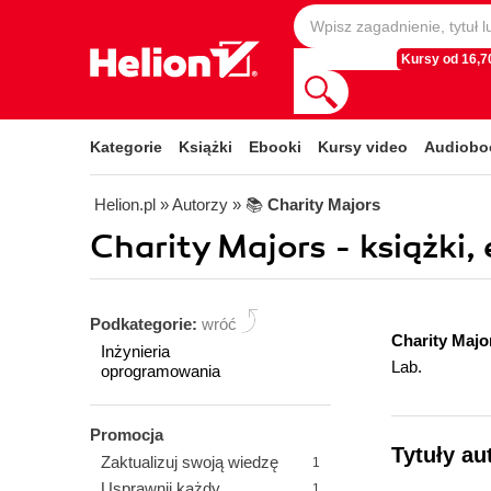
Kursy od 16,70
Kategorie
Książki
Ebooki
Kursy video
Audiobo
Helion.pl
» Autorzy
» 📚
Charity Majors
Charity Majors - książki,
Podkategorie:
wróć
Charity Majo
Inżynieria
Lab.
oprogramowania
Promocja
Tytuły au
Zaktualizuj swoją wiedzę
1
Usprawnij każdy
1