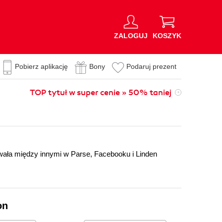
ZALOGUJ
KOSZYK
Pobierz aplikację
Bony
Podaruj prezent
TOP tytuł w super cenie » 50% taniej
wała między innymi w Parse, Facebooku i Linden
on