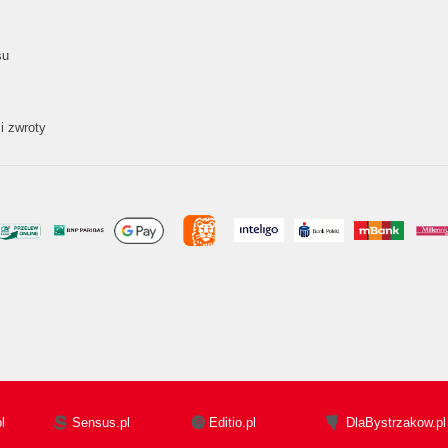
su
i zwroty
l
Sensus.pl
Editio.pl
DlaBystrzakow.pl