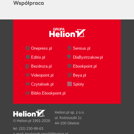
Współpraca
Onepress.pl
Sensus.pl
Editio.pl
DlaBystrzakow.pl
Bezdroza.pl
Ebookpoint.pl
Videopoint.pl
Beya.pl
Czytalisek.pl
Sploty
Biblio.Ebookpoint.pl
Helion.pl sp. z o.o.
ul. Kościuszki 1c
© Helion.pl 1991-2026
44-100 Gliwice
tel. (32) 230-98-63
e-mail:
[wyświetl email]@helion.pl