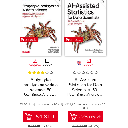
Promocja
Promocja
książka
ebook
ebook
Statystyka
AI-Assisted
praktyczna w data
Statistics for Data
science. 50
Scientists. 50+
Peter Bruce
kluczowych
,
Andrew Bruce
,
Peter Gedeck
Peter Bruce
Essential
,
Andrew Bruce
,
Peter Ged
zagadnień w
Concepts Using R
(52,20 zł najniższa cena z 30 dni)
językach R i
(211,65 zł najniższa cena z 30
and Python. 3rd
dni)
Python. Wydanie II
Edition
54.81 zł
228.65 zł
87.00zł
(-37%)
269.00 zł
(-15%)