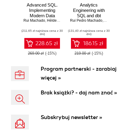
Advanced SQL.
Analytics
Implementing
Engineering with
Modern Data
SQL and dbt
Rui Machado
Solutions and ML
,
Hélder Russa
,
Rui Pedro Machado
Pedro Esmeriz
,
Helder Russa
Applications
(211,65 zł najniższa cena z 30
(131,40 zł najniższa cena z 30
dni)
dni)
228.65 zł
186.15 zł
269.00 zł
(-15%)
219.00 zł
(-15%)
Program partnerski - zarabiaj
więcej »
Brak książki? - daj nam znać »
Subskrybuj newsletter »