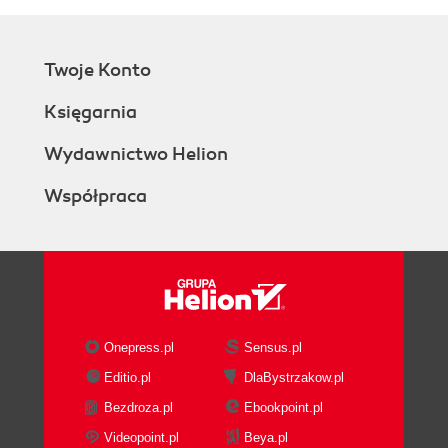
Twoje Konto
Księgarnia
Wydawnictwo Helion
Współpraca
Onepress.pl
Sensus.pl
Editio.pl
DlaBystrzakow.pl
Bezdroza.pl
Ebookpoint.pl
Videopoint.pl
Beya.pl