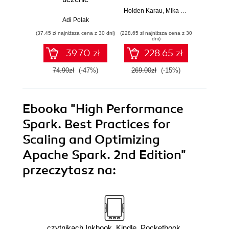
maszynowe na
Holden Karau
,
Mika Kimmins
dużą skalę. Jak
Adi Polak
A
korzystać z MLlib,
(37,45 zł najniższa cena z 30 dni)
(228,65 zł najniższa cena z 30
(228,65 zł 
TensorFlow i
dni)
PyTorch
39.70 zł
228.65 zł
74.90zł
(-47%)
269.00zł
(-15%)
269.0
Ebooka
"High Performance
Spark. Best Practices for
Scaling and Optimizing
Apache Spark. 2nd Edition"
przeczytasz na:
czytnikach Inkbook, Kindle, Pocketbook,