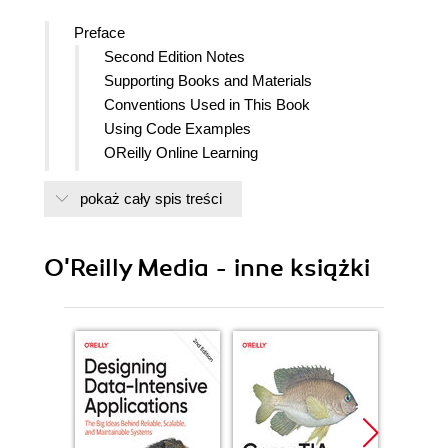
Preface
Second Edition Notes
Supporting Books and Materials
Conventions Used in This Book
Using Code Examples
OReilly Online Learning
How to Contact Us
pokaż cały spis treści
General Acknowledgments
Second Edition
First Edition
O'Reilly Media - inne książki
Personal Acknowledgments
Holden Karau
Adi Polak
1. Introduction to High Performance Spark
What Is Spark and Why Performance Matters
What You Can Expect to Get from This Book
Spark Versions
Why the Focus on Scala and Python?