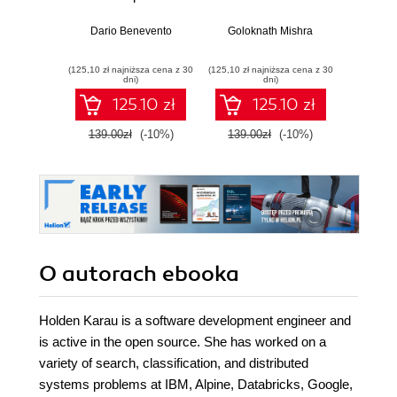
Dario Benevento
Goloknath Mishra
Vikt
(125,10 zł najniższa cena z 30
(125,10 zł najniższa cena z 30
(89,91 zł naj
dni)
dni)
125.10 zł
125.10 zł
139.00zł
(-10%)
139.00zł
(-10%)
99.9
O autorach
ebooka
Holden Karau is a software development engineer and
is active in the open source. She has worked on a
variety of search, classification, and distributed
systems problems at IBM, Alpine, Databricks, Google,