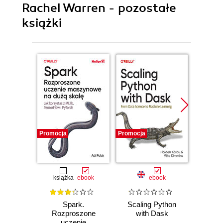
Rachel Warren - pozostałe
książki
Promocja
Promocja
Promocj
książka
ebook
ebook
Spark.
Scaling Python
Scali
Rozproszone
with Dask
Lear
uczenie