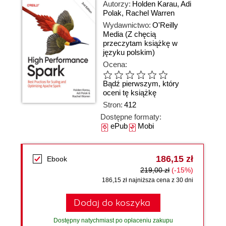
Autorzy:
Holden Karau
,
Adi
Polak
,
Rachel Warren
Wydawnictwo:
O'Reilly
Media
(Z chęcią
przeczytam książkę w
języku polskim)
Ocena:
Bądź pierwszym, który
oceni tę książkę
Stron:
412
Dostępne formaty:
ePub
Mobi
186,15 zł
Ebook
219,00 zł
(-15%)
186,15 zł najniższa cena z 30 dni
Dodaj do koszyka
Dostępny natychmiast po opłaceniu zakupu