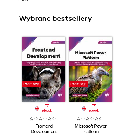
Wybrane bestsellery
Promocja
Promocja
Promocj
ebook
ebook
Frontend
Microsoft Power
Web D
Development
Platform
i