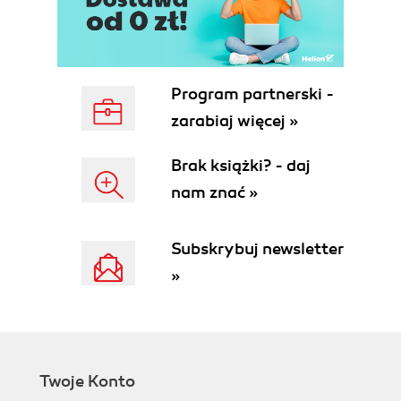
Lazy evaluation and debugging
In-Memory Persistence and Memory
Management
Immutability and the RDD Interface
Types of RDDs
Program partnerski -
Functions on RDDs: Transformations
zarabiaj więcej »
Versus Actions
Wide Versus Narrow Dependencies
Brak książki? - daj
Spark Job Scheduling
nam znać »
Resource Allocation
The Spark Application
Default Spark Scheduler and Concurrent
Subskrybuj newsletter
Actions
»
The Anatomy of a Spark Job
The DAG
Jobs
Stages
Tasks
Twoje Konto
Spark Connect