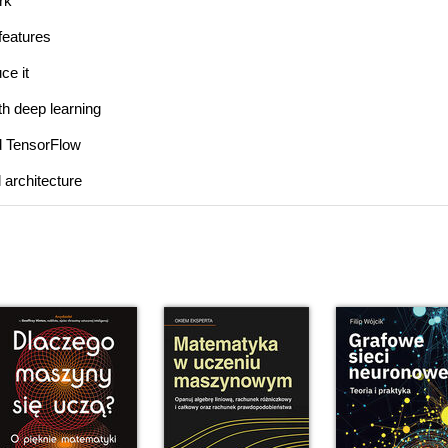
rk
features
ce it
th deep learning
ed TensorFlow
 architecture