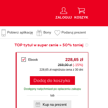
ZALOGUJ
KOSZYK
Pobierz aplikację
Bony
Podaruj prezent
TOP tytuł w super cenie » 50% taniej
228,65 zł
Ebook
269,00 zł
(-15%)
228,65 zł najniższa cena z 30 dni
Dodaj do koszyka
Dostępny natychmiast po opłaceniu zakupu
lub
Kup na prezent