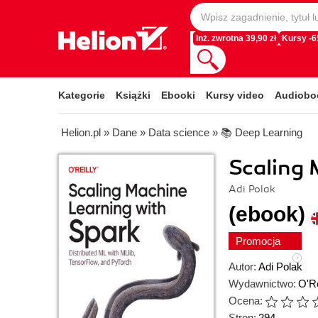
Inż. zwrotna 39,90 zł
Kursy -
Kategorie
Książki
Ebooki
Kursy video
Audiobo
Helion.pl
»
Dane
»
Data science
»
📚 Deep Learning
Scaling 
Adi Polak
(ebook)
Promocja
Autor:
Adi Polak
Wydawnictwo:
O'Re
Ocena:
Stron:
294