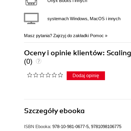
Onyx Booxs i innych
systemach Windows, MacOS i innych
Masz pytania? Zajrzyj do zakładki
Pomoc
»
Oceny i opinie klientów: Scali
(0)
Dodaj opinię
Szczegóły
ebooka
ISBN Ebooka:
978-10-981-0677-5, 9781098106775