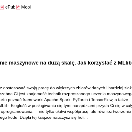
ePub
Mobi
ie maszynowe na dużą skalę. Jak korzystać z MLlib
sz dostosować swoją pracę do większych zbiorów danych i bardziej zło
rzebna Ci jest znajomość technik rozproszonego uczenia maszynoweg
arto poznać frameworki Apache Spark, PyTorch i TensorFlow, a także
 MLlib. Biegłość w posługiwaniu się tymi narzędziami przyda Ci się w ca
a oprogramowania ― nie tylko ułatwi współpracę, ale również tworzenie
go kodu. Dzięki tej książce nauczysz się holi...