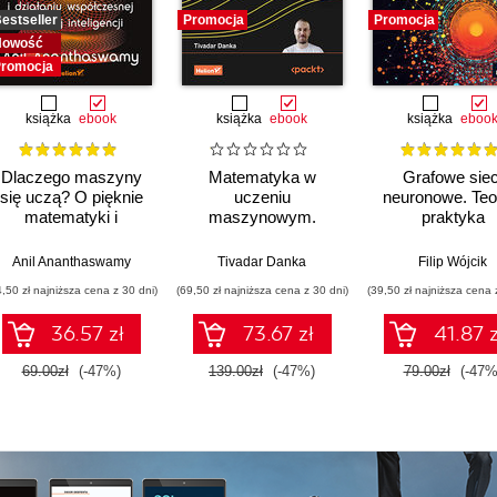
estseller
Promocja
Promocja
Nowość
romocja
książka
ebook
książka
ebook
książka
eboo
Dlaczego maszyny
Matematyka w
Grafowe siec
się uczą? O pięknie
uczeniu
neuronowe. Teor
matematyki i
maszynowym.
praktyka
działaniu
Opanuj algebrę
współczesnej
liniową, rachunek
 Warren
Anil Ananthaswamy
Tivadar Danka
Filip Wójcik
sztucznej inteligencji
różniczkowy i
4,50 zł najniższa cena z 30 dni)
(69,50 zł najniższa cena z 30 dni)
(39,50 zł najniższa cena 
całkowy oraz
rachunek
36.57 zł
73.67 zł
41.87 z
prawdopodobieństwa
69.00zł
(-47%)
139.00zł
(-47%)
79.00zł
(-47%