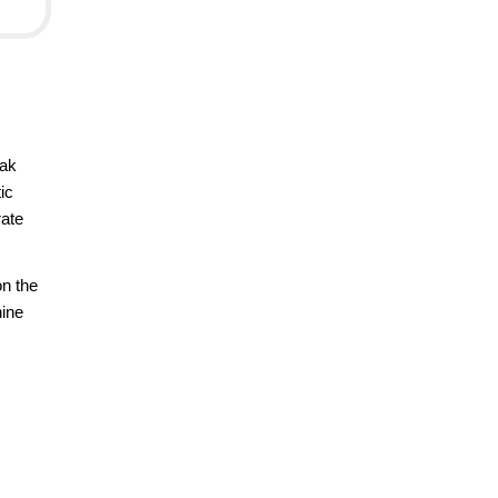
lak
ic
rate
on the
hine