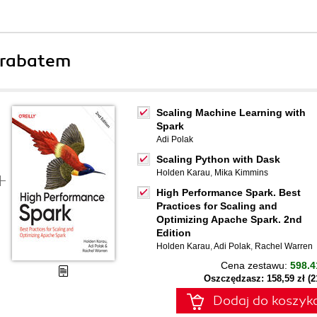
 rabatem
Scaling Machine Learning with
Spark
Adi Polak
Scaling Python with Dask
Holden Karau
,
Mika Kimmins
High Performance Spark. Best
Practices for Scaling and
Optimizing Apache Spark. 2nd
Edition
Holden Karau
,
Adi Polak
,
Rachel Warren
Cena zestawu:
598.4
Oszczędzasz: 158,59 zł (
Dodaj do koszyk