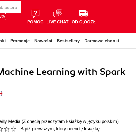
65%
POMOC
LIVE CHAT
OD O,OOZŁ
oki
Promocje
Nowości
Bestsellery
Darmowe ebooki
Machine Learning with Spark
illy Media
(Z chęcią przeczytam książkę w języku polskim)
Bądź pierwszym, który oceni tę książkę