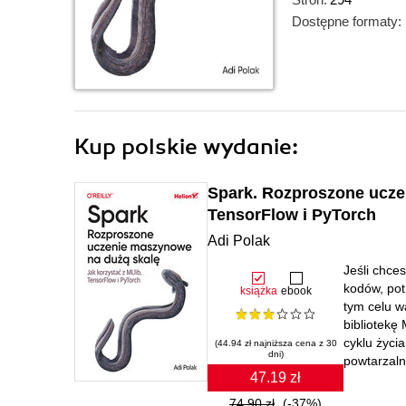
Dostępne formaty:
Kup polskie wydanie:
Spark. Rozproszone uczen
TensorFlow i PyTorch
Adi Polak
Jeśli chce
kodów, pot
książka
ebook
tym celu w
bibliotekę
cyklu życi
(44.94 zł najniższa cena z 30
dni)
powtarzalne
47.19 zł
74.90 zł
(-37%)