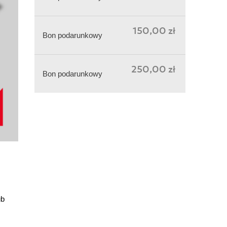
Zamów
150,00 zł
Bon podarunkowy
Zamów
250,00 zł
Bon podarunkowy
Zamów
ub