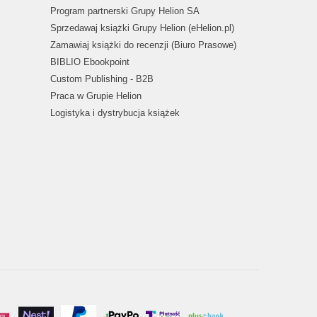
Program partnerski Grupy Helion SA
Sprzedawaj książki Grupy Helion (eHelion.pl)
Zamawiaj książki do recenzji (Biuro Prasowe)
BIBLIO Ebookpoint
Custom Publishing - B2B
Praca w Grupie Helion
Logistyka i dystrybucja książek