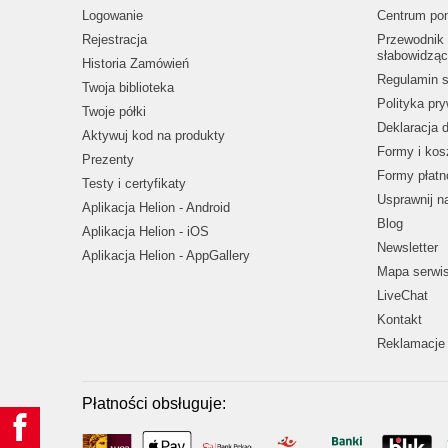
Logowanie
Centrum po
Rejestracja
Przewodnik 
słabowidząc
Historia Zamówień
Regulamin s
Twoja biblioteka
Polityka pr
Twoje półki
Deklaracja 
Aktywuj kod na produkty
Formy i kos
Prezenty
Formy płatn
Testy i certyfikaty
Usprawnij 
Aplikacja Helion - Android
Blog
Aplikacja Helion - iOS
Newsletter
Aplikacja Helion - AppGallery
Mapa serwi
LiveChat
Kontakt
Reklamacje 
Płatności obsługuje: