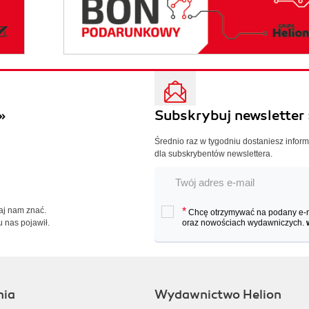
»
Subskrybuj newsletter 
Średnio raz w tygodniu dostaniesz infor
dla subskrybentów newslettera.
Daj nam znać.
*
Chcę otrzymywać na podany e-ma
u nas pojawił.
oraz nowościach wydawniczych.
nia
Wydawnictwo Helion