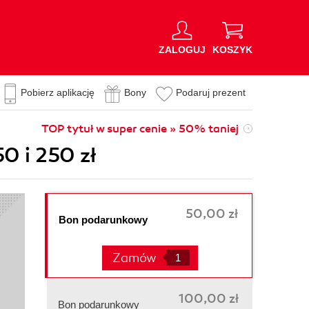
ZALOGUJ
KOSZYK
Pobierz aplikację
Bony
Podaruj prezent
TOP tytuł w super cenie » 50% taniej
0 i 250 zł
50,00 zł
Bon podarunkowy
Zamów
100,00 zł
Bon podarunkowy