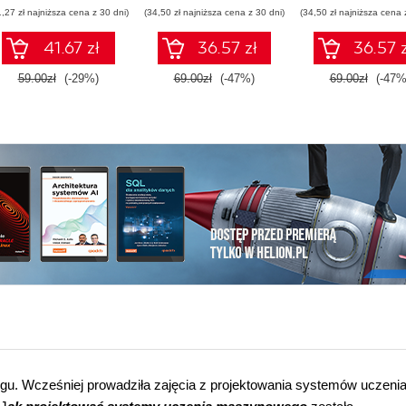
sztucznej inteligencji
1,27 zł najniższa cena z 30 dni)
(34,50 zł najniższa cena z 30 dni)
(34,50 zł najniższa cena 
41.67 zł
36.57 zł
36.57 z
59.00zł
(-29%)
69.00zł
(-47%)
69.00zł
(-47%
lingu. Wcześniej prowadziła zajęcia z projektowania systemów uczeni