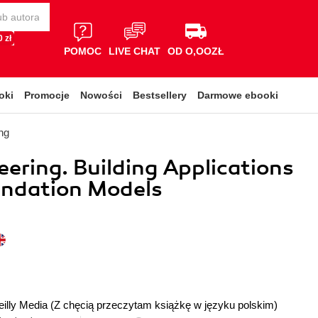
 zł
POMOC
LIVE CHAT
OD O,OOZŁ
oki
Promocje
Nowości
Bestsellery
Darmowe ebooki
ng
eering. Building Applications
undation Models
illy Media
(Z chęcią przeczytam książkę w języku polskim)