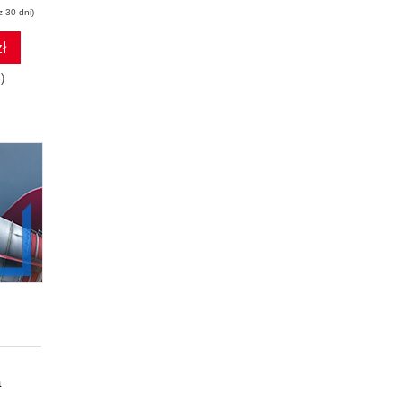
z 30 dni)
(64,50 zł najniższa cena z 30 dni)
(49,50 zł najniższa cena z 30 dni)
ł
68.37 zł
52.47 zł
)
129.00zł
(-47%)
99.00zł
(-47%)
a