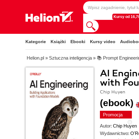
Kursy od 16,70
Kategorie
Książki
Ebooki
Kursy video
Audiobo
Helion.pl
»
Sztuczna inteligencja
»
📚 Prompt Engineeri
AI Engin
with Fo
Chip Huyen
(ebook)
Promocja
Autor:
Chip Huyen
Wydawnictwo:
O'Re