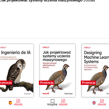
 J
ak projektować systemy uczenia maszynowego
została
romocja
Promocja
Promocja
ebook
książka
ebook
ebook