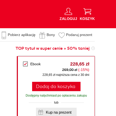
ZALOGUJ
KOSZYK
Pobierz aplikację
Bony
Podaruj prezent
TOP tytuł w super cenie » 50% taniej
228,65 zł
Ebook
269,00 zł
(-15%)
228,65 zł najniższa cena z 30 dni
Dodaj do koszyka
Dostępny natychmiast po opłaceniu zakupu
lub
Kup na prezent