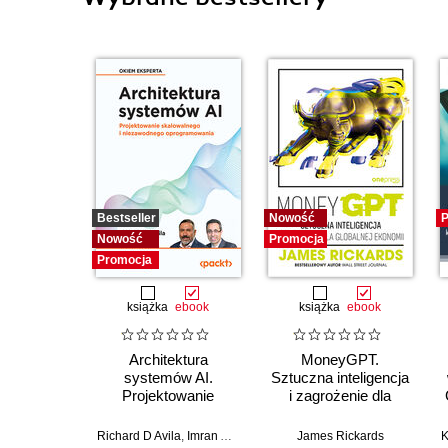
Bestseller
Nowość
P
Nowość
Promocja
Promocja
książka
ebook
książka
ebook
Architektura
MoneyGPT.
systemów AI.
Sztuczna inteligencja
Projektowanie
i zagrożenie dla
skalowalnego i
globalnej ekonomii
niezawodnego
Richard D Avila
,
Imran Ahmad
James Rickards