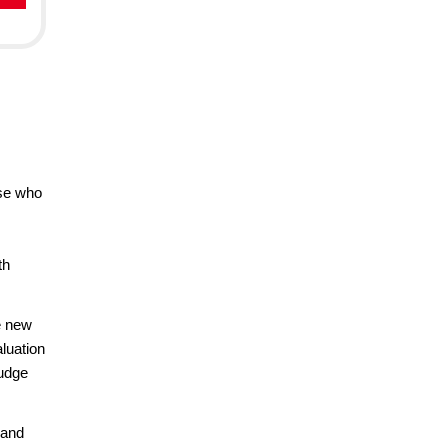
ose who
th
e new
aluation
judge
 and