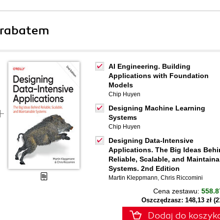
 rabatem
AI Engineering. Building
Applications with Foundation
Models
Chip Huyen
Designing Machine Learning
Systems
Chip Huyen
Designing Data-Intensive
Applications. The Big Ideas Beh
Reliable, Scalable, and Maintaina
Systems. 2nd Edition
Martin Kleppmann
,
Chris Riccomini
Cena zestawu:
558.8
Oszczędzasz: 148,13 zł (
Dodaj do koszyk