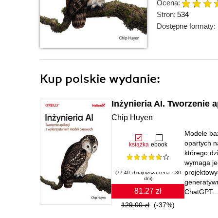
Ocena:
Stron:
534
Dostępne formaty:
Kup polskie wydanie:
Inżynieria AI. Tworzenie
Chip Huyen
Modele baz
opartych n
książka
ebook
którego dz
wymaga je
projektowy
(77.40 zł najniższa cena z 30
dni)
generatywn
81.27 zł
ChatGPT...
129.00 zł
(-37%)