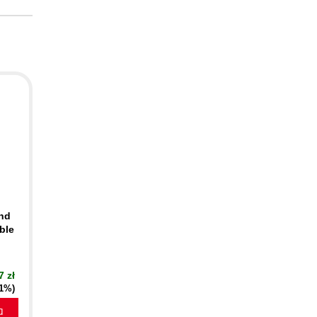
ind
ble
7 zł
21%)
a