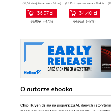
oprogramowania
(34,50 zł najniższa cena z 30 dni)
(32,45 zł najniższa cena z 30 dni)
(4
36.57 zł
34.40 zł
69.00zł
(-47%)
64.90zł
(-47%)
O autorze
ebooka
Chip Huyen
działa na pograniczu AI, danych i storytel