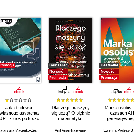
romocja
Bestseller
Bestseller
Nowość
Nowość
Promocja
Promocja
ebook
książka
ebook
książka
eboo
Jak zbudować
Dlaczego maszyny
Marka osobist
własnego asystenta
się uczą? O pięknie
czasach AI i
GPT - krok po kroku
matematyki i
generatywne
działaniu
wyszukiwani
współczesnej
Katarzyna Maciejko-Zielińska
Anil Ananthaswamy
Ewelina Podrez-S