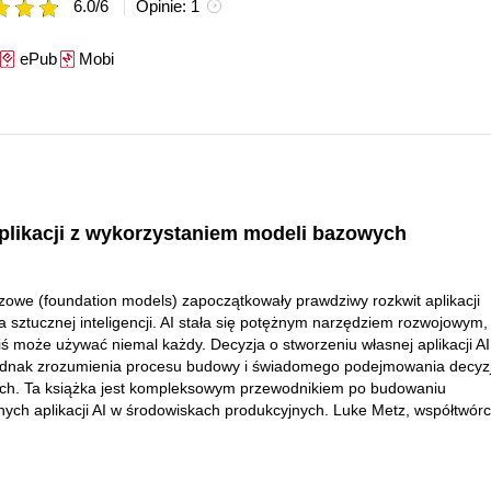
6.0
/
6
Opinie:
1
ePub
Mobi
 aplikacji z wykorzystaniem modeli bazowych
owe (foundation models) zapoczątkowały prawdziwy rozkwit aplikacji
a sztucznej inteligencji. AI stała się potężnym narzędziem rozwojowym,
iś może używać niemal każdy. Decyzja o stworzeniu własnej aplikacji AI
dnak zrozumienia procesu budowy i świadomego podejmowania decyzj
ch. Ta książka jest kompleksowym przewodnikiem po budowaniu
ych aplikacji AI w środowiskach produkcyjnych. Luke Metz, współtwór