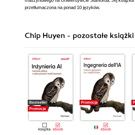
maszynowego na Uniwersytecie Stanforda. Jej książka
przetłumaczona na ponad 10 języków.
Chip Huyen - pozostałe książki
Bestseller
Promocja
P
Promocja
książka
ebook
ebook