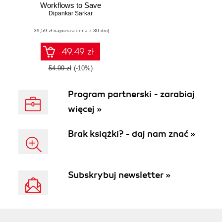
Workflows to Save
Hours at Work
Dipankar Sarkar
Every Week
(39,59 zł najniższa cena z 30 dni)
49.49 zł
54.99 zł
(-10%)
Program partnerski - zarabiaj
więcej »
Brak książki? - daj nam znać »
Subskrybuj newsletter »