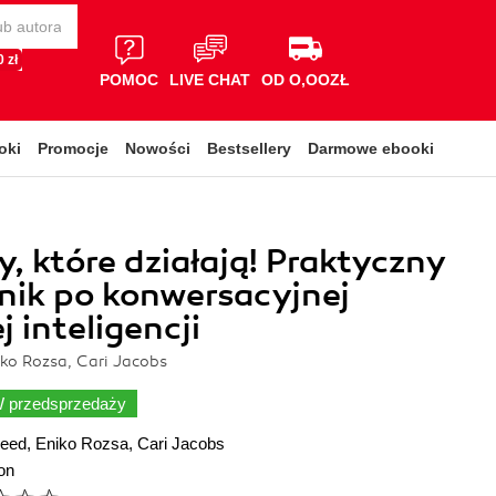
 zł
POMOC
LIVE CHAT
OD O,OOZŁ
oki
Promocje
Nowości
Bestsellery
Darmowe ebooki
, które działają! Praktyczny
nik po konwersacyjnej
 inteligencji
ko Rozsa, Cari Jacobs
 przedsprzedaży
reed
,
Eniko Rozsa
,
Cari Jacobs
on