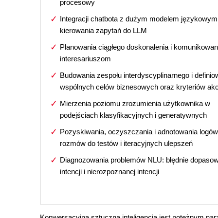
procesowy
Integracji chatbota z dużym modelem językowym 
kierowania zapytań do LLM
Planowania ciągłego doskonalenia i komunikowan
interesariuszom
Budowania zespołu interdyscyplinarnego i definio
wspólnych celów biznesowych oraz kryteriów akc
Mierzenia poziomu zrozumienia użytkownika w
podejściach klasyfikacyjnych i generatywnych
Pozyskiwania, oczyszczania i adnotowania logów
rozmów do testów i iteracyjnych ulepszeń
Diagnozowania problemów NLU: błędnie dopasow
intencji i nierozpoznanej intencji
Konwersacyjna sztuczna inteligencja jest potężnym narz