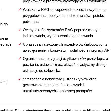
projektowania promptów wyrażających zrozumienie
i
Wdrażania RAG do odpowiedzi dziedzinowych oraz
przygotowania repozytorium dokumentów i potoku
pobierania
ia go
Oceny jakości systemów RAG poprzez metryki
indeksowania, wyszukiwania i generowania
wania
eptacji
Upraszczania złożonych przepływów dialogowych z
uwzględnieniem kontekstu, modalności i integracji API
Ograniczania rezygnacji użytkowników przez lepsze
powitania, ustawianie oczekiwań, elastyczny dialog i
eskalację do człowieka
Streszczania konwersacji i transkryptów oraz
anej
generowania streszczeń tekstowych i
ustrukturyzowanych za pomocą promptów
ędziem. Dzięki chatbotom firmy usprawniają obsługę klientów i obniża