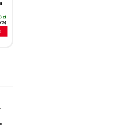
i
8 zł
37%)
a
,
ym