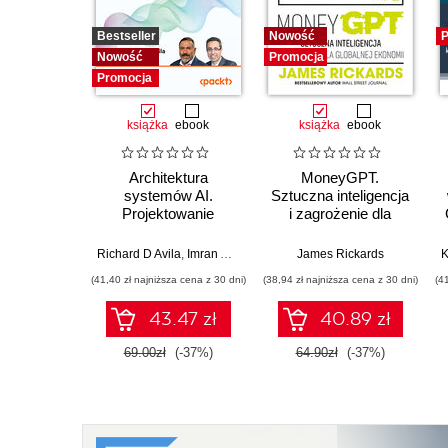
Bestseller
Nowość
P
Nowość
Promocja
Promocja
książka
ebook
książka
ebook
Architektura
MoneyGPT.
systemów AI.
Sztuczna inteligencja
Projektowanie
i zagrożenie dla
skalowalnego i
globalnej ekonomii
niezawodnego
Richard D Avila
,
Imran Ahmad
James Rickards
oprogramowania
(41,40 zł najniższa cena z 30 dni)
(38,94 zł najniższa cena z 30 dni)
(4
43.47 zł
40.89 zł
69.00zł
(-37%)
64.90zł
(-37%)