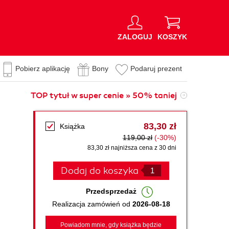
ZALOGUJ
KOSZYK
Pobierz aplikację
Bony
Podaruj prezent
TOP tytuł w super cenie » 50% taniej
83,30 zł
Książka
119,00 zł
(-30%)
83,30 zł najniższa cena z 30 dni
Dodaj do koszyka
Przedsprzedaż
Realizacja zamówień od
2026-08-18
Powiadom mnie, gdy książka będzie