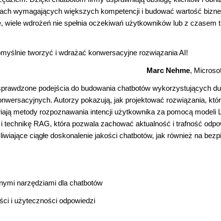
iach wymagających większych kompetencji i budować wartość bizn
, wiele wdrożeń nie spełnia oczekiwań użytkowników lub z czasem t
myślnie tworzyć i wdrażać konwersacyjne rozwiązania AI!
Marc Nehme
, Microsof
 i sprawdzone podejścia do budowania chatbotów wykorzystujących d
ersacyjnych. Autorzy pokazują, jak projektować rozwiązania, któ
wiają metody rozpoznawania intencji użytkownika za pomocą modeli 
 technikę RAG, która pozwala zachować aktualność i trafność odpo
liwiające ciągłe doskonalenie jakości chatbotów, jak również na bez
cznymi narzędziami dla chatbotów
ci i użyteczności odpowiedzi