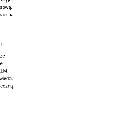
esową.
raci na
t
uże
re
LLM,
wiedzi.
pieczną