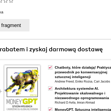
ka
j fragment
rabatem i zyskaj darmową dostawę
Chatboty, które działają! Praktyc
przewodnik po konwersacyjnej
sztucznej inteligencji
Andrew Freed
,
Eniko Rozsa
,
Cari Jacobs
Architektura systemów AI.
Projektowanie skalowalnego i
niezawodnego oprogramowania
Richard D Avila
,
Imran Ahmad
MoneyGPT. Sztuczna inteligencja