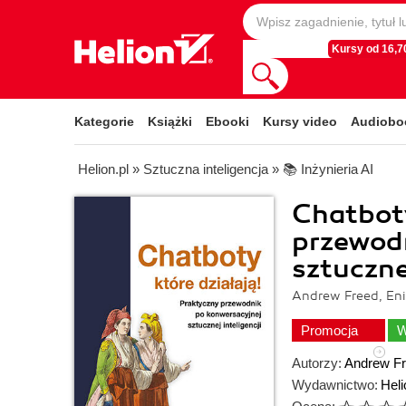
Kursy od 16,70
Kategorie
Książki
Ebooki
Kursy video
Audiobo
Helion.pl
»
Sztuczna inteligencja
»
📚 Inżynieria AI
Chatboty
przewod
sztucznej
Andrew Freed, Eni
Promocja
W
Autorzy:
Andrew F
Wydawnictwo:
Heli