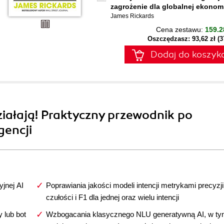
zagrożenie dla globalnej ekonomi
James Rickards
Cena zestawu:
159.2
Oszczędzasz: 93,62 zł (
Dodaj do koszyk
ziałają! Praktyczny przewodnik po
gencji
jnej AI
Poprawiania jakości modeli intencji metrykami precyzji
czułości i F1 dla jednej oraz wielu intencji
 lub bot
Wzbogacania klasycznego NLU generatywną AI, w t