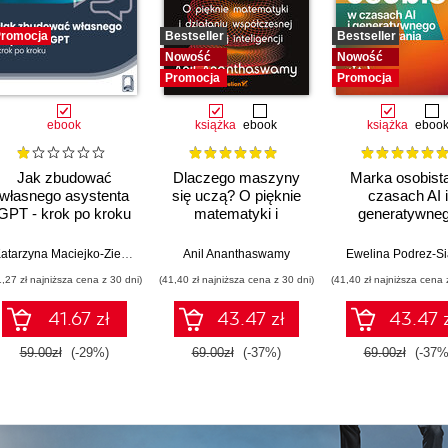
romocja
Bestseller
Bestseller
Nowość
Nowość
Promocja
Promocja
ebook
książka
ebook
książka
eboo
Jak zbudować
Dlaczego maszyny
Marka osobist
własnego asystenta
się uczą? O pięknie
czasach AI i
GPT - krok po kroku
matematyki i
generatywne
działaniu
wyszukiwani
współczesnej
Katarzyna Maciejko-Zielińska
Anil Ananthaswamy
Ewelina Podrez-S
sztucznej inteligencji
1,27 zł najniższa cena z 30 dni)
(41,40 zł najniższa cena z 30 dni)
(41,40 zł najniższa cena 
41.67 zł
43.47 zł
43.47 
59.00zł
(-29%)
69.00zł
(-37%)
69.00zł
(-37%