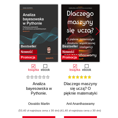
Bestseller
Bestseller
Bestselle
Nowość
Nowość
Nowość
Promocja
Promocja
Promocj
książka
ebook
książka
ebook
ksią
Analiza
Dlaczego maszyny
Strukt
bayesowska w
się uczą? O
Ilu
Pythonie.
pięknie matematyki
prz
Praktyczny
i działaniu
przewodnik po
współczesnej
Osvaldo Martin
Anil Ananthaswamy
Marcel
modelowaniu
sztucznej
(53,40 zł najniższa cena z 30 dni)
(41,40 zł najniższa cena z 30 dni)
(47,40 zł naj
probabilistycznym.
inteligencji
Wydanie III