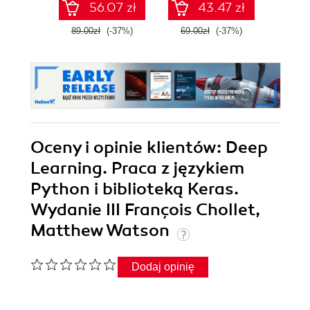
56.07 zł
43.47 zł
89.00zł
(-37%)
69.00zł
(-37%)
79.0
Oceny i opinie klientów: Deep
Learning. Praca z językiem
Python i biblioteką Keras.
Wydanie III François Chollet,
Matthew Watson
Dodaj opinię