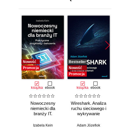
Nowość
Bestseller
Bestselle
Promocja
Nowość
Nowość
Promocja
Promocj
książka
ebook
książka
ebook
ksią
Nowoczesny
Wireshark. Analiza
Aut
niemiecki dla
ruchu sieciowego i
prze
branży IT.
wykrywanie
s
Praktyczne
włamań
ste
przykłady i
p
Izabela Kein
Adam Józefiok
Wito
ćwiczenia