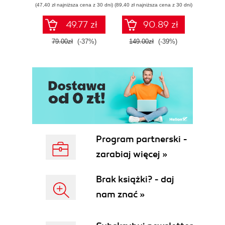
(47,40 zł najniższa cena z 30 dni)
(89,40 zł najniższa cena z 30 dni)
(35,94 zł naj
49.77 zł
90.89 zł
79.00zł
(-37%)
149.00zł
(-39%)
59.9
Program partnerski -
zarabiaj więcej »
Brak książki? - daj
nam znać »