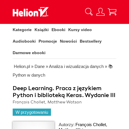
Kategorie
Książki
Ebooki
Kursy video
Audiobooki
Promocje
Nowości
Bestsellery
Darmowe ebooki
Helion.pl
»
Dane
»
Analiza i wizualizacja danych
»
📚
Python w danych
Deep Learning. Praca z językiem
Python i biblioteką Keras. Wydanie III
François Chollet, Matthew Watson
W przygotowaniu
Autorzy:
François Chollet
,