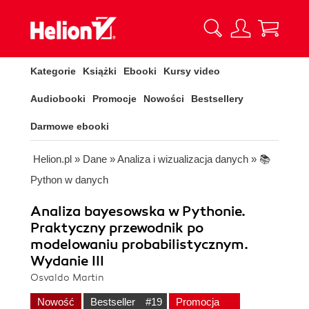
Kategorie
Książki
Ebooki
Kursy video
Audiobooki
Promocje
Nowości
Bestsellery
Darmowe ebooki
Helion.pl
»
Dane
»
Analiza i wizualizacja danych
»
📚
Python w danych
Analiza bayesowska w Pythonie.
Praktyczny przewodnik po
modelowaniu probabilistycznym.
Wydanie III
Osvaldo Martin
Nowość
Bestseller
#19
Promocja