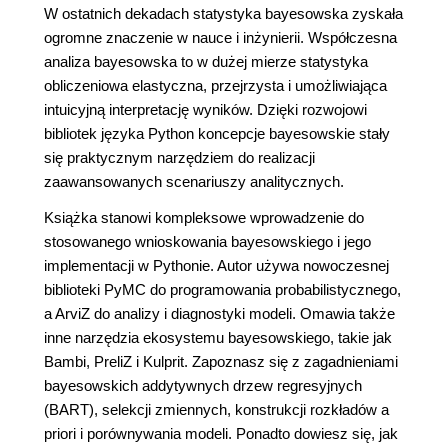
W ostatnich dekadach statystyka bayesowska zyskała
ogromne znaczenie w nauce i inżynierii. Współczesna
analiza bayesowska to w dużej mierze statystyka
obliczeniowa elastyczna, przejrzysta i umożliwiająca
intuicyjną interpretację wyników. Dzięki rozwojowi
bibliotek języka Python koncepcje bayesowskie stały
się praktycznym narzędziem do realizacji
zaawansowanych scenariuszy analitycznych.
Książka stanowi kompleksowe wprowadzenie do
stosowanego wnioskowania bayesowskiego i jego
implementacji w Pythonie. Autor używa nowoczesnej
biblioteki PyMC do programowania probabilistycznego,
a ArviZ do analizy i diagnostyki modeli. Omawia także
inne narzędzia ekosystemu bayesowskiego, takie jak
Bambi, PreliZ i Kulprit. Zapoznasz się z zagadnieniami
bayesowskich addytywnych drzew regresyjnych
(BART), selekcji zmiennych, konstrukcji rozkładów a
priori i porównywania modeli. Ponadto dowiesz się, jak