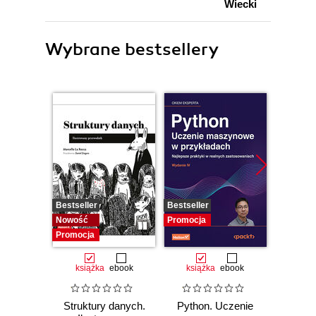
Wiecki
Wybrane bestsellery
Bestseller
Bestseller
Promocj
Nowość
Promocja
Promocja
książka
ebook
książka
ebook
Struktury danych.
Python. Uczenie
Tworzen