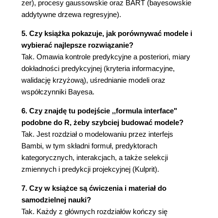
zer), procesy gaussowskie oraz BART (bayesowskie
Hierarchie na każdym poziomie
addytywne drzewa regresyjne).
Podsumowanie
Ćwiczenia
5. Czy książka pokazuje, jak porównywać modele i
Rozdział 4. Modelowanie za pomocą linii
wybierać najlepsze rozwiązanie?
Prosta regresja liniowa
Tak. Omawia kontrole predykcyjne a posteriori, miary
Rowery w ujęciu liniowym
dokładności predykcyjnej (kryteria informacyjne,
Interpretacja średniej rozkładu a posteriori
walidację krzyżową), uśrednianie modeli oraz
Interpretacja predykcji z rozkładu a posteriori
współczynniki Bayesa.
Uogólnianie modelu liniowego
6. Czy znajdę tu podejście ,,formula interface"
Liczenie rowerów
podobne do R, żeby szybciej budować modele?
Regresja odporna
Tak. Jest rozdział o modelowaniu przez interfejs
Regresja logistyczna
Bambi, w tym składni formuł, predyktorach
Model logistyczny
kategorycznych, interakcjach, a także selekcji
Klasyfikacja z użyciem regresji logistycznej
zmiennych i predykcji projekcyjnej (Kulprit).
Interpretacja współczynników regresji
logistycznej
7. Czy w książce są ćwiczenia i materiał do
Wariancja zmiennej
samodzielnej nauki?
Hierarchiczna regresja liniowa
Tak. Każdy z głównych rozdziałów kończy się