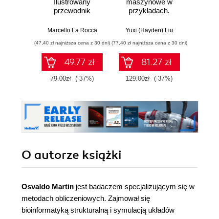
Ilustrowany
maszynowe w
LLM i 
przewodnik
przykładach.
Kurs v
Najlepsze praktyki
bi
w realnych
Lan
Marcello La Rocca
Yuxi (Hayden) Liu
Mich
zastosowaniach.
La
(47,40 zł najniższa cena z 30 dni)
(77,40 zł najniższa cena z 30 dni)
(134,25 zł 
Wydanie IV
49.77 zł
81.27 zł
79.00zł
(-37%)
129.00zł
(-37%)
179.0
O autorze
książki
Osvaldo Martin
jest badaczem specjalizującym się w
metodach obliczeniowych. Zajmował się
bioinformatyką strukturalną i symulacją układów