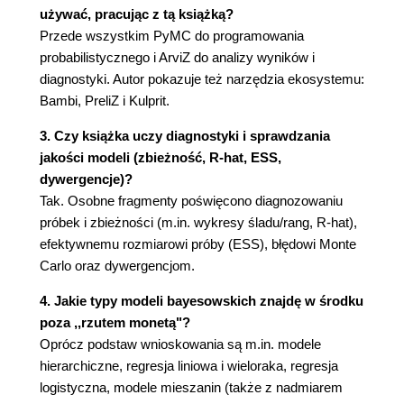
Kontrole predykcyjne rozkładu a posteriori
używać, pracując z tą książką?
Odporne wnioskowanie
Przede wszystkim PyMC do programowania
Stopnie normalności
probabilistycznego i ArviZ do analizy wyników i
Wersja odporna modelu normalnego
diagnostyki. Autor pokazuje też narzędzia ekosystemu:
Kontener InferenceData
Bambi, PreliZ i Kulprit.
Porównywanie grup
3. Czy książka uczy diagnostyki i sprawdzania
Zbiór danych tips
jakości modeli (zbieżność, R-hat, ESS,
Współczynnik d Cohena
dywergencje)?
Prawdopodobieństwo przewagi
Tak. Osobne fragmenty poświęcono diagnozowaniu
Analiza różnic średnich w rozkładzie a
próbek i zbieżności (m.in. wykresy śladu/rang, R-hat),
posteriori
efektywnemu rozmiarowi próby (ESS), błędowi Monte
Podsumowanie
Carlo oraz dywergencjom.
Ćwiczenia
Rozdział 3. Modele hierarchiczne
4. Jakie typy modeli bayesowskich znajdę w środku
poza ,,rzutem monetą"?
Udostępnianie informacji i rozkładów a priori
Oprócz podstaw wnioskowania są m.in. modele
Przesunięcia hierarchiczne
hierarchiczne, regresja liniowa i wieloraka, regresja
Jakość wody
logistyczna, modele mieszanin (także z nadmiarem
Kurczenie