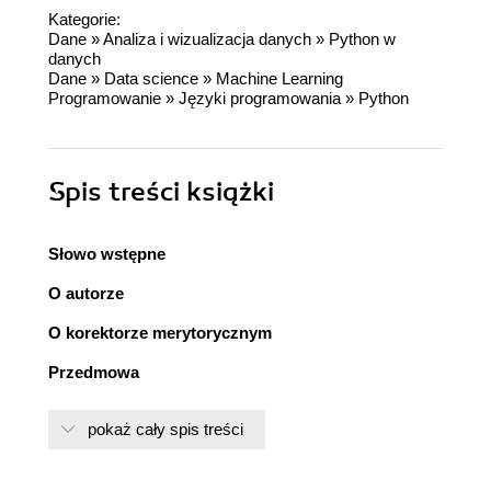
Kategorie:
Dane
»
Analiza i wizualizacja danych
»
Python w
danych
Dane
»
Data science
»
Machine Learning
Programowanie
»
Języki programowania
»
Python
Spis treści
książki
Słowo wstępne
O autorze
O korektorze merytorycznym
Przedmowa
Rozdział 1. Myślenie probabilistyczne
pokaż cały spis treści
Statystyki, modele i podejście zastosowane w
książce