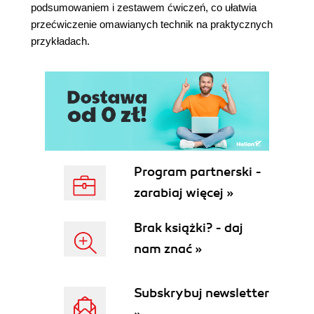
Modele hierarchiczne scentrowane i
podsumowaniem i zestawem ćwiczeń, co ułatwia
niescentrowane
przećwiczenie omawianych technik na praktycznych
Wieloraka regresja liniowa
przykładach.
Podsumowanie
Ćwiczenia
Rozdział 5. Porównywanie modeli
Kontrole predykcyjne a posteriori
Równowaga między prostotą a dokładnością
Wiele parametrów może prowadzić do
nadmiernego dopasowania
Program partnerski -
Zbyt mała liczba parametrów prowadzi do
zarabiaj więcej »
niedopasowania
Miary dokładności predykcyjnej
Brak książki? - daj
Kryteria informacyjne
Walidacja krzyżowa
nam znać »
Obliczanie dokładności predykcyjnej za pomocą
biblioteki ArviZ
Subskrybuj newsletter
Uśrednianie modeli
Współczynniki Bayesa