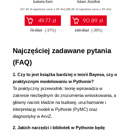
przykłady i
p
Izabela Kein
Adam Józefiok
Wito
Wpływ rozkładu a priori
ćwiczenia
(47,40 zł najniższa cena z 30 dni)
(89,40 zł najniższa cena z 30 dni)
(35,94 zł naj
Sposób wyboru rozkładów a priori
Informowanie o wynikach analizy bayesowskiej
49.77 zł
90.89 zł
Notacja modeli i wizualizacja
79.00zł
(-37%)
149.00zł
(-39%)
59.9
Podsumowanie rozkładu a posteriori
Podsumowanie
Ćwiczenia
Najczęściej zadawane pytania
Rozdział 2. Programowanie probabilistyczne
(FAQ)
Programowanie probabilistyczne
Rzucanie monetą w wariancie biblioteki
1. Czy to jest książka bardziej o teorii Bayesa, czy o
PyMC
praktycznym modelowaniu w Pythonie?
Podsumowanie rozkładu a posteriori
To praktyczny przewodnik: teorię wprowadza w
Decyzje oparte na rozkładzie a posteriori
zakresie niezbędnym do zrozumienia wnioskowania, a
Stosunek gęstości Savage'a-Dickeya
główny nacisk kładzie na budowę, uruchamianie i
Przedział praktycznej równoważności
interpretację modeli w Pythonie (PyMC) oraz
Funkcje straty
diagnostykę w ArviZ.
Rozkłady gaussowskie na każdym poziomie
Wnioskowanie gaussowskie
2. Jakich narzędzi i bibliotek w Pythonie będę