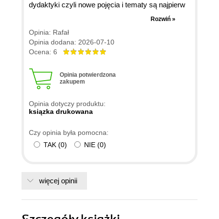
dydaktyki czyli nowe pojęcia i tematy są najpierw
opisywane i wyjaśniane a potem stosowane co
Rozwiń »
pozwala budować właściwą strukturę pojęć. W
Opinia: Rafał
książce są krotkie i proste przykłady z
Opinia dodana: 2026-07-10
wyjaśnieniem znaczenia opisywanych pojęć.
Ocena: 6
Najlepiej kiedy przykłady samodzielnie wpisuje się
do systemu i testuje. Polecam lekturę dla osob
Opinia potwierdzona
zakupem
zaczynających przygodę z Python.
Opinia dotyczy produktu:
ksiązka drukowana
Czy opinia była pomocna:
TAK
(
0
)
NIE
(
0
)
więcej opinii
Szczegóły
książki