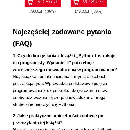
50.56 zł
90.89 zł
Nadawanie nazw zmiennym i używanie
zmiennych
79.00zł
(-36%)
149.00zł
(-39%)
59.9
Unikanie błędów związanych z nazwami
podczas używania zmiennych
Najczęściej zadawane pytania
Zmienna to etykieta
Ciągi tekstowe
(FAQ)
Zmiana wielkości liter ciągu tekstowego
za pomocą metod
1. Czy do korzystania z książki ,,Python. Instrukcje
Używanie zmiennych w ciągach
dla programisty. Wydanie III" potrzebuję
tekstowych
wcześniejszego doświadczenia w programowaniu?
Dodawanie białych znaków do ciągów
Nie, książka została napisana z myślą o osobach
tekstowych za pomocą tabulatora i
początkujących. Wprowadza podstawowe pojęcia
znaku nowego wiersza
programowania krok po kroku, dzięki czemu nawet
Usunięcie białych znaków
osoby bez wcześniejszego doświadczenia mogą
Usunięcie prefiksu
skutecznie nauczyć się Pythona.
Unikanie błędów składni w ciągach
tekstowych
2. Jakie praktyczne umiejętności zdobędę po
Liczby
przeczytaniu tej książki?
Liczby całkowite
Nauczysz się m.in. pisać przejrzysty kod w Pythonie,