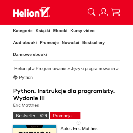
Kategorie
Książki
Ebooki
Kursy video
Audiobooki
Promocje
Nowości
Bestsellery
Darmowe ebooki
Helion.pl
»
Programowanie
»
Języki programowania
»
📚 Python
Python. Instrukcje dla programisty.
Wydanie III
Eric Matthes
Bestseller
#29
Promocja
Autor:
Eric Matthes