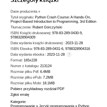
Dane producenta
»
Tytuł oryginału:
Python Crash Course: A Hands-On,
Project-Based Introduction to Programming, 3rd Edition
Tłumaczenie:
Robert Górczyński
ISBN Książki drukowanej:
978-83-289-0430-9,
9788328904309
Data wydania książki drukowanej :
2023-11-28
ISBN Ebooka:
978-83-289-0431-6, 9788328904316
Data wydania ebooka :
2023-11-28
Format:
165x228
Numer z katalogu:
213124
Rozmiar pliku Pdf:
6.4MB
Rozmiar pliku ePub:
7.2MB
Rozmiar pliku Mobi:
18.1MB
Pobierz przykładowy rozdział PDF
Zgłoś erratę
Kategorie:
Programowanie
»
Języki programowania
»
Python