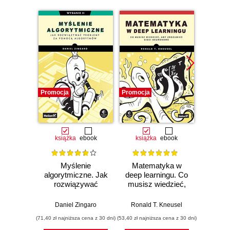
Promocja
Promocja
Promocj
książka
ebook
książka
ebook
ksią
Myślenie
Matematyka w
SQL w
algorytmiczne. Jak
deep learningu. Co
Jak d
rozwiązywać
musisz wiedzieć,
uzysk
problemy za
aby zrozumieć
inf
pomocą
sieci neuronowe
Wy
Daniel Zingaro
Ronald T. Kneusel
Antho
algorytmów.
(71,40 zł najniższa cena z 30 dni)
(53,40 zł najniższa cena z 30 dni)
(59,40 zł naj
Wydanie II