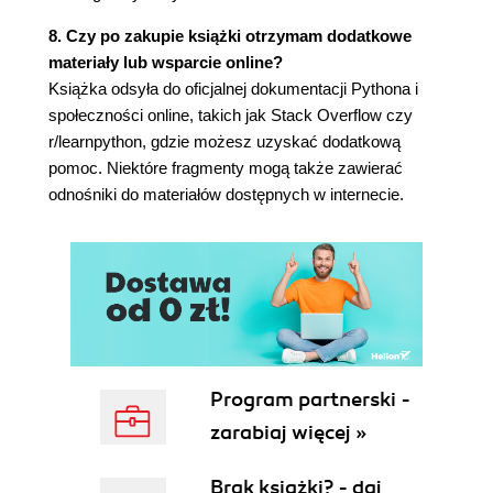
Wykonywanie operacji po pętli for
8. Czy po zakupie książki otrzymam dodatkowe
Unikanie błędów związanych z wcięciami
materiały lub wsparcie online?
Brak wcięcia
Książka odsyła do oficjalnej dokumentacji Pythona i
Brak wcięcia dodatkowych wierszy
społeczności online, takich jak Stack Overflow czy
Niepotrzebne wcięcie
r/learnpython, gdzie możesz uzyskać dodatkową
Niepotrzebne wcięcie po pętli
pomoc. Niektóre fragmenty mogą także zawierać
Brak dwukropka
odnośniki do materiałów dostępnych w internecie.
Tworzenie list liczbowych
Użycie funkcji range()
Użycie funkcji range() do utworzenia listy
liczb
Proste dane statystyczne dotyczące listy
liczb
Lista składana
Praca z fragmentami listy
Program partnerski -
Wycinek listy
zarabiaj więcej »
Iteracja przez wycinek
Kopiowanie listy
Brak książki? - daj
Krotka