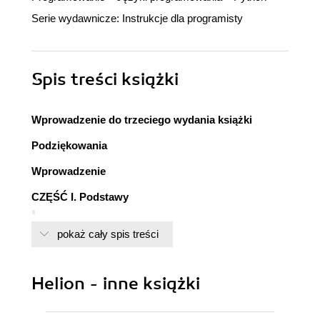
Serie wydawnicze:
Instrukcje dla programisty
Spis treści
książki
Wprowadzenie do trzeciego wydania książki
Podziękowania
Wprowadzenie
CZĘŚĆ I. Podstawy
1. Rozpoczęcie pracy
pokaż cały spis treści
Przygotowanie środowiska
programistycznego
Wersje Pythona
Helion - inne książki
Wykonanie fragmentu kodu w Pythonie
Edytor tekstu VS Code