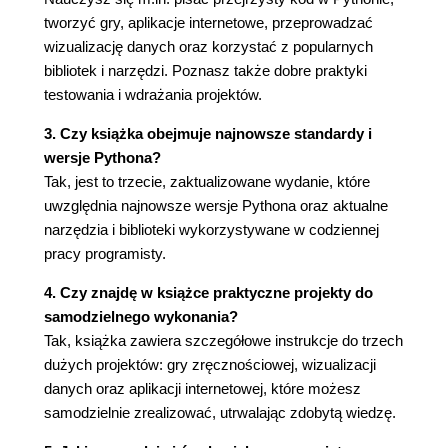
Liczby zmiennoprzecinkowe
tworzyć gry, aplikacje internetowe, przeprowadzać
Liczby całkowite i zmiennoprzecinkowe
wizualizację danych oraz korzystać z popularnych
Znaki podkreślenia w liczbach
bibliotek i narzędzi. Poznasz także dobre praktyki
Wiele przypisań
testowania i wdrażania projektów.
Stałe
3. Czy książka obejmuje najnowsze standardy i
Komentarze
wersje Pythona?
Jak można utworzyć komentarz?
Tak, jest to trzecie, zaktualizowane wydanie, które
Jakiego rodzaju komentarze należy
uwzględnia najnowsze wersje Pythona oraz aktualne
tworzyć?
narzędzia i biblioteki wykorzystywane w codziennej
Zen Pythona
pracy programisty.
Podsumowanie
3. Wprowadzenie do list
4. Czy znajdę w książce praktyczne projekty do
Czym jest lista?
samodzielnego wykonania?
Uzyskanie dostępu do elementów listy
Tak, książka zawiera szczegółowe instrukcje do trzech
Numeracja indeksu zaczyna się od 0, a
dużych projektów: gry zręcznościowej, wizualizacji
nie od 1
danych oraz aplikacji internetowej, które możesz
Użycie poszczególnych wartości listy
samodzielnie zrealizować, utrwalając zdobytą wiedzę.
Zmienianie, dodawanie i usuwanie elementów