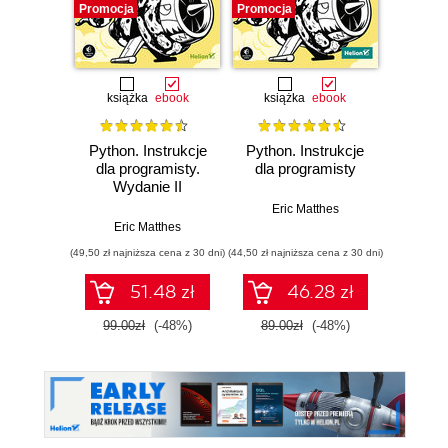
Promocja
Promocja
Bestselle
Nowość
Promocj
książka
ebook
książka
ebook
ksią
Python. Instrukcje
Python. Instrukcje
A
dla programisty.
dla programisty
baye
Wydanie II
Py
Pra
Eric Matthes
prze
Eric Matthes
Osva
mod
(49,50 zł najniższa cena z 30 dni)
(44,50 zł najniższa cena z 30 dni)
(53,40 zł naj
probab
Wyd
51.48 zł
46.28 zł
99.00zł
(-48%)
89.00zł
(-48%)
89.0