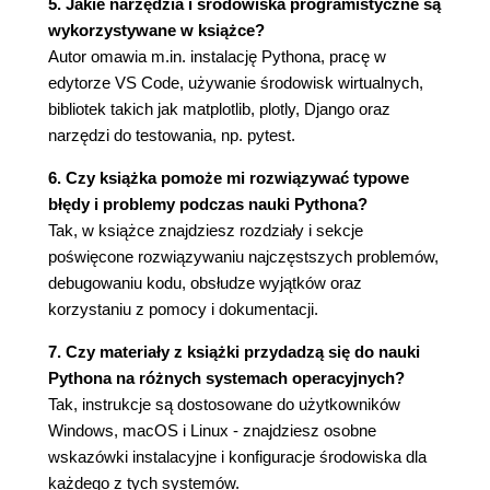
Modyfikowanie elementów na liście
5. Jakie narzędzia i środowiska programistyczne są
Dodawanie elementów do listy
wykorzystywane w książce?
Usuwanie elementu z listy
Autor omawia m.in. instalację Pythona, pracę w
Organizacja listy
edytorze VS Code, używanie środowisk wirtualnych,
Trwałe sortowanie listy za pomocą
bibliotek takich jak matplotlib, plotly, Django oraz
metody sort()
narzędzi do testowania, np. pytest.
Tymczasowe sortowanie listy za pomocą
6. Czy książka pomoże mi rozwiązywać typowe
funkcji sorted()
błędy i problemy podczas nauki Pythona?
Wyświetlanie listy w odwrotnej kolejności
Tak, w książce znajdziesz rozdziały i sekcje
alfabetycznej
poświęcone rozwiązywaniu najczęstszych problemów,
Określenie wielkości listy
debugowaniu kodu, obsłudze wyjątków oraz
Unikanie błędów indeksu podczas pracy z
korzystaniu z pomocy i dokumentacji.
listą
Podsumowanie
7. Czy materiały z książki przydadzą się do nauki
4. Praca z listą
Pythona na różnych systemach operacyjnych?
Iteracja przez całą listę
Tak, instrukcje są dostosowane do użytkowników
Dokładniejsza analiza pętli
Windows, macOS i Linux - znajdziesz osobne
Wykonanie większej liczby zadań w pętli
wskazówki instalacyjne i konfiguracje środowiska dla
for
każdego z tych systemów.