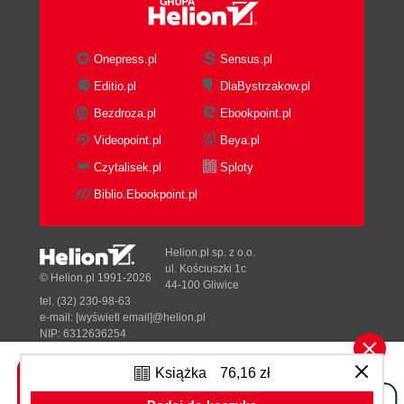
Sprawdzanie wielu warunków
Sprawdzanie, czy wartość znajduje się
na liście
Onepress.pl
Sensus.pl
Sprawdzanie, czy wartość nie znajduje
Editio.pl
DlaBystrzakow.pl
się na liście
Wyrażenie boolowskie
Bezdroza.pl
Ebookpoint.pl
Polecenie if
Videopoint.pl
Beya.pl
Proste polecenia if
Czytalisek.pl
Sploty
Polecenia if-else
Biblio.Ebookpoint.pl
Konstrukcja if-elif-else
Użycie wielu bloków elif
Pominięcie bloku else
Helion.pl sp. z o.o.
Sprawdzanie wielu warunków
ul. Kościuszki 1c
© Helion.pl 1991-2026
Używanie poleceń if z listami
44-100 Gliwice
tel. (32) 230-98-63
Sprawdzanie pod kątem wartości
e-mail:
[wyświetl email]@helion.pl
specjalnych
NIP: 6312636254
Sprawdzanie, czy lista nie jest pusta
Regon: 241989027
Użycie wielu list
Książka
76,16 zł
Designed with ♥ by
Tonik.pl
Nadawanie stylu poleceniom if