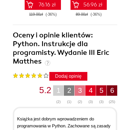
76.16 zł
56.96 zł
119.00zł
(-36%)
89.00zł
(-36%)
99.0
Oceny i opinie klientów:
Python. Instrukcje dla
programisty. Wydanie III Eric
Matthes
Dodaj opinię
5.2
1
2
3
4
5
6
(2)
(1)
(2)
(3)
(3)
(25)
Książka jest dobrym wprowadzeniem do
programowania w Python. Zachowane są zasady