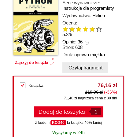
Serie wydawnicze:
Instrukcje dla programisty
Wydawnictwo:
Helion
Ocena:
5.2
/
6
Opinie:
36
Stron:
608
Druk:
oprawa miękka
Zajrzyj do książki
Czytaj fragment
76,16 zł
Książka
119,00 zł
(-36%)
71,40 zł najniższa cena z 30 dni
Dodaj do koszyka
Z kodem
KOD40
ta książka 40% taniej
Wysyłamy w 24h