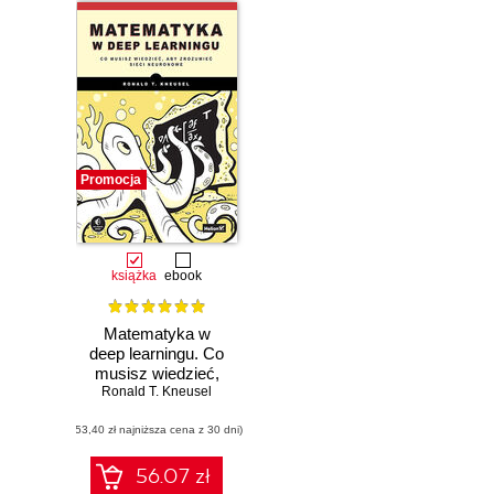
Promocja
książka
ebook
Matematyka w
deep learningu. Co
musisz wiedzieć,
Ronald T. Kneusel
aby zrozumieć
sieci neuronowe
(53,40 zł najniższa cena z 30 dni)
56.07 zł