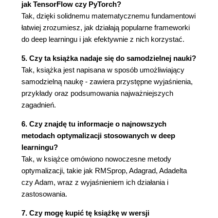
jak TensorFlow czy PyTorch?
Braki w danych
Tak, dzięki solidnemu matematycznemu fundamentowi
Korelacja
łatwiej zrozumiesz, jak działają popularne frameworki
Współczynnik korelacji Pearsona
do deep learningu i jak efektywnie z nich korzystać.
Korelacja Spearmana
Testowanie hipotez
5. Czy ta książka nadaje się do samodzielnej nauki?
Hipotezy
Tak, książka jest napisana w sposób umożliwiający
Test t
samodzielną naukę - zawiera przystępne wyjaśnienia,
Test U Manna-Whitneya
przykłady oraz podsumowania najważniejszych
Podsumowanie
zagadnień.
5. Algebra liniowa
6. Czy znajdę tu informacje o najnowszych
Skalary, wektory, macierze i tensory
metodach optymalizacji stosowanych w deep
Skalary
learningu?
Wektory
Tak, w książce omówiono nowoczesne metody
Macierze
optymalizacji, takie jak RMSprop, Adagrad, Adadelta
Tensory
czy Adam, wraz z wyjaśnieniem ich działania i
Arytmetyka tensorów
zastosowania.
Operacje tablicowe
7. Czy mogę kupić tę książkę w wersji
Operacje wektorowe