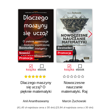
Bestseller
Bestseller
Promocj
Nowość
Promocja
Promocja
książka
ebook
książka
ebook
ksią
Dlaczego maszyny
Nowoczesne
Mate
się uczą? O
nauczanie
u
pięknie matematyki
matematyki. Raj
mas
i działaniu
Cantora bez
Opan
współczesnej
kalkulatora?
liniow
Anil Ananthaswamy
Marcin Żuchowski
Tiva
sztucznej
różn
(41,40 zł najniższa cena z 30 dni)
(23,94 zł najniższa cena z 30 dni)
(83,40 zł naj
inteligencji
cał