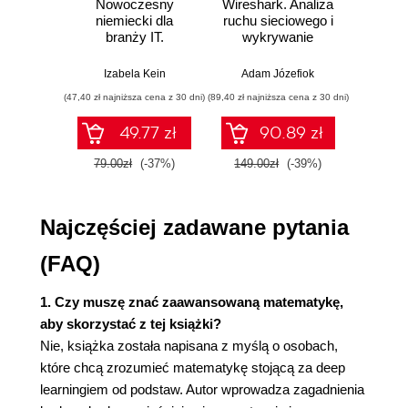
Nowoczesny
Wireshark. Analiza
Aut
prawdopodobieństwem
niemiecki dla
ruchu sieciowego i
prze
Reguły prawdopodobieństwa
branży IT.
wykrywanie
s
Prawdopodobieństwo zdarzenia
Praktyczne
włamań
ste
przykłady i
p
Reguła dodawania
Izabela Kein
Adam Józefiok
Wito
ćwiczenia
Reguła mnożenia
(47,40 zł najniższa cena z 30 dni)
(89,40 zł najniższa cena z 30 dni)
(35,94 zł naj
Ponowne spojrzenie na regułę dodawania
49.77 zł
90.89 zł
Paradoks dnia urodzin
Prawdopodobieństwo warunkowe
79.00zł
(-37%)
149.00zł
(-39%)
59.9
Prawdopodobieństwo całkowite
Prawdopodobieństwo łączne i brzegowe
Najczęściej zadawane pytania
Tabele prawdopodobieństwa łącznego
Reguła łańcuchowa dla prawdopodobieństwa
(FAQ)
Podsumowanie
3. Więcej prawdopodobieństwa
1. Czy muszę znać zaawansowaną matematykę,
Rozkłady prawdopodobieństwa
aby skorzystać z tej książki?
Histogramy i prawdopodobieństwa
Nie, książka została napisana z myślą o osobach,
Dyskretne rozkłady prawdopodobieństwa
które chcą zrozumieć matematykę stojącą za deep
Ciągłe rozkłady prawdopodobieństwa
learningiem od podstaw. Autor wprowadza zagadnienia