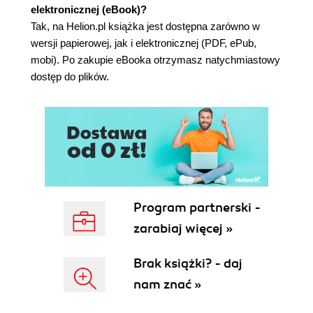
elektronicznej (eBook)?
Mnożenie macierzy
Tak, na Helion.pl książka jest dostępna zarówno w
Iloczyn Kroneckera
wersji papierowej, jak i elektronicznej (PDF, ePub,
Podsumowanie
mobi). Po zakupie eBooka otrzymasz natychmiastowy
6. Więcej algebry liniowej
dostęp do plików.
Macierze kwadratowe
Dlaczego macierze kwadratowe?
Transpozycja, ślad i potęgowanie
Specjalne macierze kwadratowe
Macierz jednostkowa
Wyznaczniki
Odwrotności
Macierze symetryczne, ortogonalne i unitarne
Program partnerski -
Określoność macierzy symetrycznych
zarabiaj więcej »
Wektory i wartości własne
Znajdowanie wartości i wektorów własnych
Brak książki? - daj
Normy wektorowe i miary odległości
nam znać »
L-normy oraz miary odległości
Macierze kowariancji