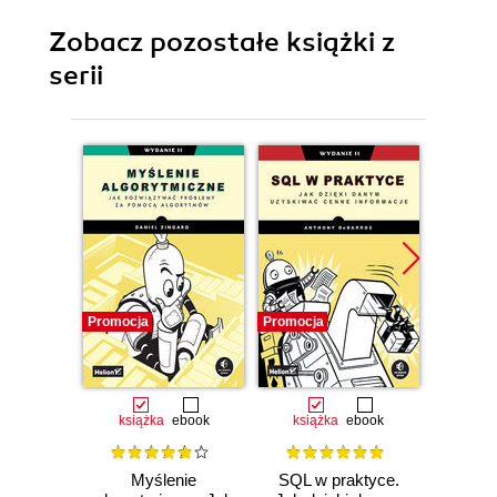
Zobacz pozostałe książki z
serii
Promocja
Promocja
Promocj
książka
ebook
książka
ebook
ksią
Myślenie
SQL w praktyce.
Strukt