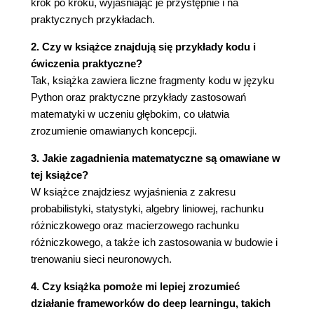
Centralne twierdzenie graniczne
krok po kroku, wyjaśniając je przystępnie i na
Prawo wielkich liczb
praktycznych przykładach.
Twierdzenie Bayesa
2. Czy w książce znajdują się przykłady kodu i
Rak czy nie rak
ćwiczenia praktyczne?
Aktualizacja prawdopodobieństwa a priori
Tak, książka zawiera liczne fragmenty kodu w języku
Twierdzenie Bayesa w uczeniu maszynowym
Python oraz praktyczne przykłady zastosowań
Podsumowanie
matematyki w uczeniu głębokim, co ułatwia
4. Statystyka
zrozumienie omawianych koncepcji.
Rodzaje danych
3. Jakie zagadnienia matematyczne są omawiane w
Dane nominalne
tej książce?
Dane porządkowe
W książce znajdziesz wyjaśnienia z zakresu
Dane interwałowe
probabilistyki, statystyki, algebry liniowej, rachunku
Dane ilorazowe
różniczkowego oraz macierzowego rachunku
Wykorzystanie danych nominalnych w
różniczkowego, a także ich zastosowania w budowie i
uczeniu głębokim
trenowaniu sieci neuronowych.
Statystyki podsumowujące
Średnie i mediana
4. Czy książka pomoże mi lepiej zrozumieć
Miary zmienności
działanie frameworków do deep learningu, takich
Kwantyle i wykresy pudełkowe