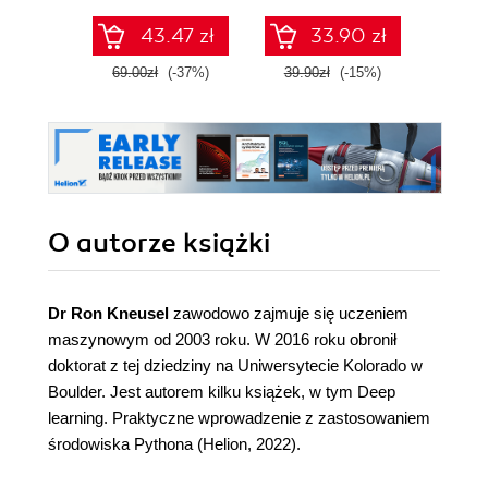
ra
43.47 zł
33.90 zł
prawdo
69.00zł
(-37%)
39.90zł
(-15%)
139.0
O autorze
książki
Dr Ron Kneusel
zawodowo zajmuje się uczeniem
maszynowym od 2003 roku. W 2016 roku obronił
doktorat z tej dziedziny na Uniwersytecie Kolorado w
Boulder. Jest autorem kilku książek, w tym Deep
learning. Praktyczne wprowadzenie z zastosowaniem
środowiska Pythona (Helion, 2022).