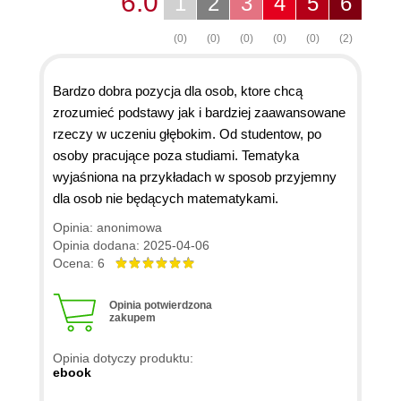
6.0
1
2
3
4
5
6
(0)
(0)
(0)
(0)
(0)
(2)
Bardzo dobra pozycja dla osob, ktore chcą
zrozumieć podstawy jak i bardziej zaawansowane
rzeczy w uczeniu głębokim. Od studentow, po
osoby pracujące poza studiami. Tematyka
wyjaśniona na przykładach w sposob przyjemny
dla osob nie będących matematykami.
Opinia: anonimowa
Opinia dodana: 2025-04-06
Ocena: 6
Opinia potwierdzona
zakupem
Opinia dotyczy produktu:
ebook