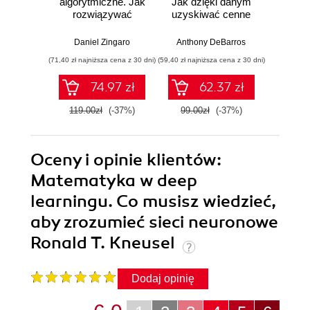
algorytmiczne. Jak
Jak dzięki danym
przy
rozwiązywać
uzyskiwać cenne
oka.
problemy za
informacje.
pr
pomocą
Wydanie II
prz
Daniel Zingaro
Anthony DeBarros
Jere
algorytmów.
pachn
(71,40 zł najniższa cena z 30 dni)
(59,40 zł najniższa cena z 30 dni)
(41,40 zł naj
Wydanie II
74.97 zł
62.37 zł
119.00zł
(-37%)
99.00zł
(-37%)
69.0
Oceny i opinie klientów:
Matematyka w deep
learningu. Co musisz wiedzieć,
aby zrozumieć sieci neuronowe
Ronald T. Kneusel
Dodaj opinię