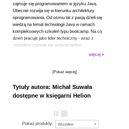
zajmuje się programowaniem w języku Java.
Obecnie rozwija się w kierunku architektury
oprogramowania. Od ośmiu lat z pasją dzieli się
wiedzą na temat technologii Java w ramach
kompleksowych szkoleń typu bootcamp. Na co
dzień pracuje jako lider techniczny - wraz z
zespołem zajmuje się wytwarzaniem
oprogramowania dla branży telekomunikacyjnej.
więcej »
Ceni proste, ale pragmatyczne rozwiązania. Jest
zwolennikiem pracy zespołowej, stawia w niej na
[Pokaż więcej]
szczerość, zaangażowanie i otwartą komunikację.
W wolnych chwilach sięga po literaturę
Tytuły autora: Michał Suwała
popularnonaukową, a także aktywnie spędza czas z
rodziną.
dostępne w księgarni Helion
Pokaż produkty:
Wszystkie