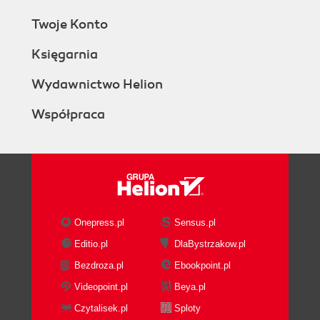
Twoje Konto
Księgarnia
Wydawnictwo Helion
Współpraca
Onepress.pl
Sensus.pl
Editio.pl
DlaBystrzakow.pl
Bezdroza.pl
Ebookpoint.pl
Videopoint.pl
Beya.pl
Czytalisek.pl
Sploty