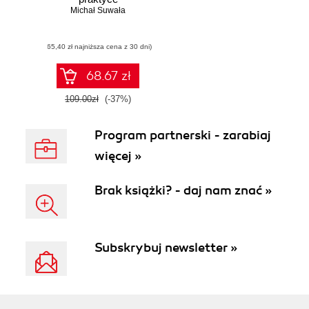
Michał Suwała
(65,40 zł najniższa cena z 30 dni)
68.67 zł
109.00zł
(-37%)
Program partnerski - zarabiaj
więcej »
Brak książki? - daj nam znać »
Subskrybuj newsletter »