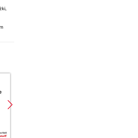
żki,
em
Promocja
Promocja
Promoc