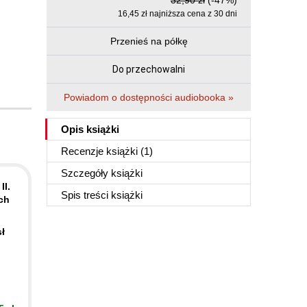
32,90 zł
(-47%)
16,45 zł najniższa cena z 30 dni
Przenieś na półkę
Do przechowalni
Powiadom o dostępności audiobooka »
Opis
książki
Recenzje
książki
(1)
Szczegóły
książki
II.
Spis treści
książki
ch
ł
h