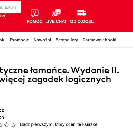
 zł
POMOC
LIVE CHAT
OD O,OOZŁ
oki
Promocje
Nowości
Bestsellery
Darmowe ebooki
yczne łamańce. Wydanie II.
więcej zagadek logicznych
cz
on
Bądź pierwszym, który oceni tę książkę