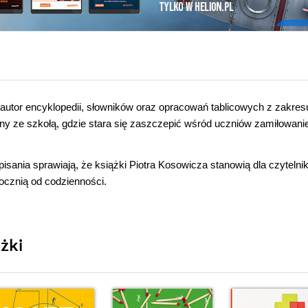
, autor encyklopedii, słowników oraz opracowań tablicowych z zakres
any ze szkołą, gdzie stara się zaszczepić wśród uczniów zamiłowani
pisania sprawiają, że książki Piotra Kosowicza stanowią dla czytelni
ocznią od codzienności.
żki