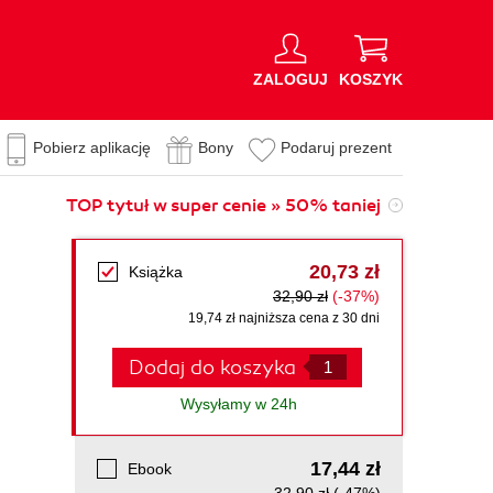
ZALOGUJ
KOSZYK
Pobierz aplikację
Bony
Podaruj prezent
TOP tytuł w super cenie » 50% taniej
20,73 zł
Książka
32,90 zł
(-37%)
19,74 zł najniższa cena z 30 dni
Dodaj do koszyka
Wysyłamy w 24h
17,44 zł
Ebook