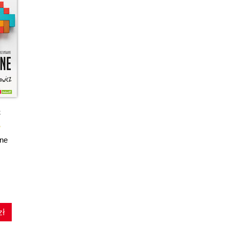
k
zne
zł