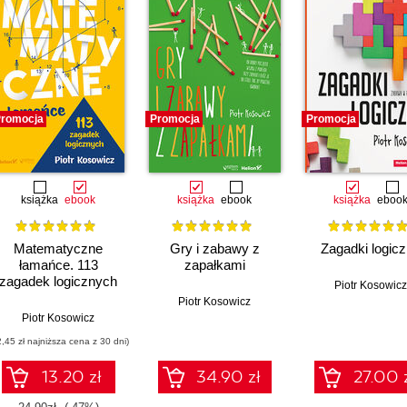
romocja
Promocja
Promocja
książka
ebook
książka
ebook
książka
eboo
Matematyczne
Gry i zabawy z
Zagadki logic
łamańce. 113
zapałkami
zagadek logicznych
Piotr Kosowicz
Piotr Kosowicz
Piotr Kosowicz
2,45 zł najniższa cena z 30 dni)
13.20 zł
34.90 zł
27.00 