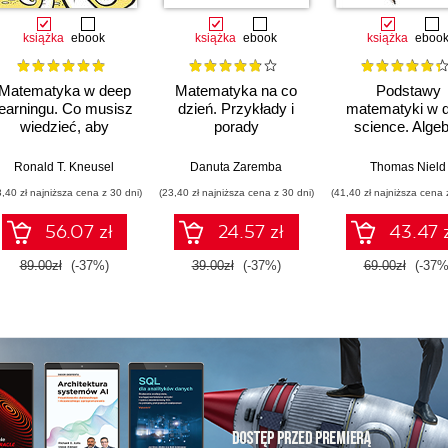
książka
ebook
książka
ebook
książka
eboo
Matematyka w deep
Matematyka na co
Podstawy
learningu. Co musisz
dzień. Przykłady i
matematyki w 
wiedzieć, aby
porady
science. Alge
zrozumieć sieci
liniowa, rachu
neuronowe
prawdopodobień
Ronald T. Kneusel
Danuta Zaremba
Thomas Nield
i statystyka
3,40 zł najniższa cena z 30 dni)
(23,40 zł najniższa cena z 30 dni)
(41,40 zł najniższa cena 
56.07 zł
24.57 zł
43.47 
89.00zł
(-37%)
39.00zł
(-37%)
69.00zł
(-37%