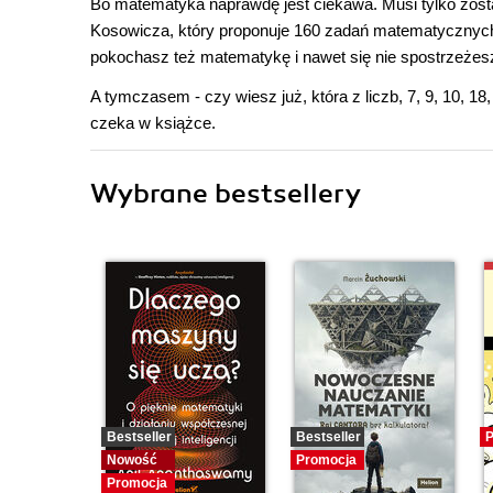
Bo matematyka naprawdę jest ciekawa. Musi tylko zost
Kosowicza, który proponuje 160 zadań matematycznych 
pokochasz też matematykę i nawet się nie spostrzeżesz, 
A tymczasem - czy wiesz już, która z liczb, 7, 9, 10, 18
czeka w książce.
Wybrane bestsellery
Bestseller
Bestseller
P
Nowość
Promocja
Promocja