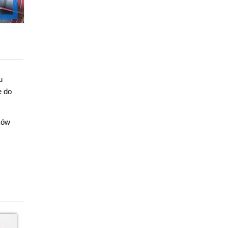
u
e do
ków