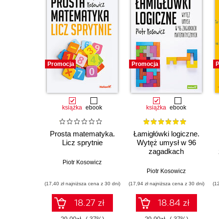
Promocja
Promocja
P
książka
ebook
książka
ebook
Prosta matematyka.
Łamigłówki logiczne.
Licz sprytnie
Wytęż umysł w 96
zagadkach
matematycznych
Piotr Kosowicz
Piotr Kosowicz
(17,40 zł najniższa cena z 30 dni)
(17,94 zł najniższa cena z 30 dni)
(1
18.27 zł
18.84 zł