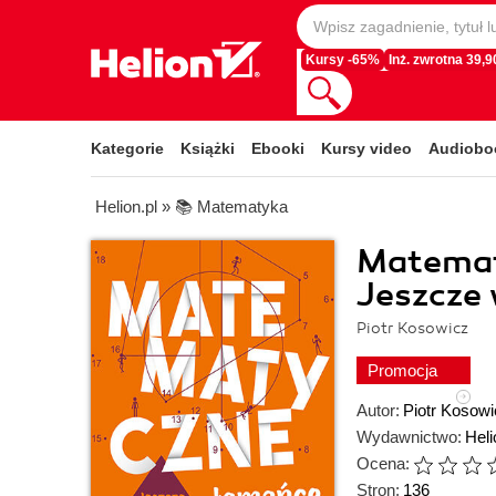
Kursy -65%
Inż. zwrotna 39,90
Kategorie
Książki
Ebooki
Kursy video
Audiobo
Helion.pl
»
📚 Matematyka
Matemat
Jeszcze 
Piotr Kosowicz
Promocja
Autor:
Piotr Kosowi
Wydawnictwo:
Heli
Ocena:
Stron:
136