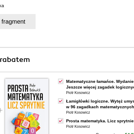
ka
j fragment
 rabatem
Matematyczne łamańce. Wydanie 
Jeszcze więcej zagadek logiczny
Piotr Kosowicz
Łamigłówki logiczne. Wytęż umys
w 96 zagadkach matematycznyc
Piotr Kosowicz
Prosta matematyka. Licz sprytnie
Piotr Kosowicz