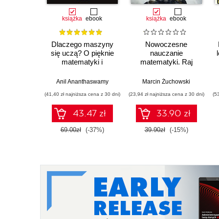
książka
ebook
książka
ebook
Dlaczego maszyny
Nowoczesne
się uczą? O pięknie
nauczanie
matematyki i
matematyki. Raj
działaniu
Cantora bez
współczesnej
kalkulatora?
Anil Ananthaswamy
Marcin Żuchowski
sztucznej inteligencji
(41,40 zł najniższa cena z 30 dni)
(23,94 zł najniższa cena z 30 dni)
(5
43.47 zł
33.90 zł
69.00zł
(-37%)
39.90zł
(-15%)