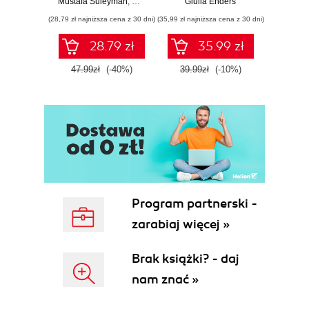
Mustafa Suleyman
,
Michael Bhaskar
Giulia Enders
w XXI wieku
(28,79 zł najniższa cena z 30 dni)
(35,99 zł najniższa cena z 30 dni)
28.79 zł
35.99 zł
47.99zł
(-40%)
39.99zł
(-10%)
Program partnerski -
zarabiaj więcej »
Brak książki? - daj
nam znać »