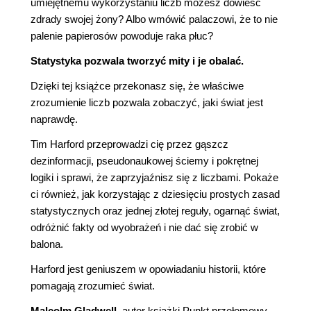
umiejętnemu wykorzystaniu liczb możesz dowieść
zdrady swojej żony? Albo wmówić palaczowi, że to nie
palenie papierosów powoduje raka płuc?
Statystyka pozwala tworzyć mity i je obalać.
Dzięki tej książce przekonasz się, że właściwe
zrozumienie liczb pozwala zobaczyć, jaki świat jest
naprawdę.
Tim Harford przeprowadzi cię przez gąszcz
dezinformacji, pseudonaukowej ściemy i pokrętnej
logiki i sprawi, że zaprzyjaźnisz się z liczbami. Pokaże
ci również, jak korzystając z dziesięciu prostych zasad
statystycznych oraz jednej złotej reguły, ogarnąć świat,
odróżnić fakty od wyobrażeń i nie dać się zrobić w
balona.
Harford jest geniuszem w opowiadaniu historii, które
pomagają zrozumieć świat.
Malcolm Gladwell,
autor książki Punkt przełomowy