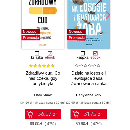
Nowość
Nowość
Nowość
Promocja
Promocja
Promocj
książka
ebook
książka
ebook
ksią
Zdradliwy cud. Co
Działo na łososie i
Pierwi
nas czeka, gdy
lewitująca żaba.
Skło
antybiotyki
Zwariowana nauka
Curie
przestaną działać
i jej całkiem
radu oś
poważne odkrycia
kob
Liam Shaw
Carly Anne York
Da
świe
(34,50 zł najniższa cena z 30 dni)
(29,95 zł najniższa cena z 30 dni)
(29,95 zł naj
36.57 zł
31.75 zł
69.00zł
(-47%)
59.90zł
(-47%)
59.9