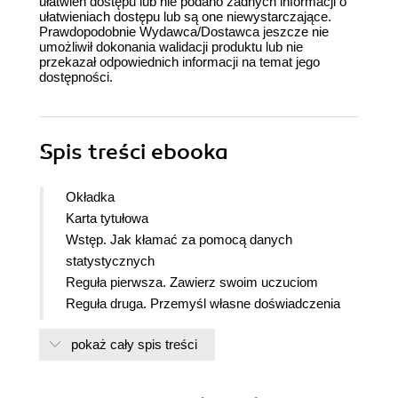
ułatwień dostępu lub nie podano żadnych informacji o
ułatwieniach dostępu lub są one niewystarczające.
Prawdopodobnie Wydawca/Dostawca jeszcze nie
umożliwił dokonania walidacji produktu lub nie
przekazał odpowiednich informacji na temat jego
dostępności.
Spis treści
ebooka
Okładka
Karta tytułowa
Wstęp. Jak kłamać za pomocą danych
statystycznych
Reguła pierwsza. Zawierz swoim uczuciom
Reguła druga. Przemyśl własne doświadczenia
Reguła trzecia. Nie spiesz się z wyliczeniami
pokaż cały spis treści
Reguła czwarta. Usiądź wygodnie i podziwiaj
widoki
Reguła piąta. Poznaj kontekst