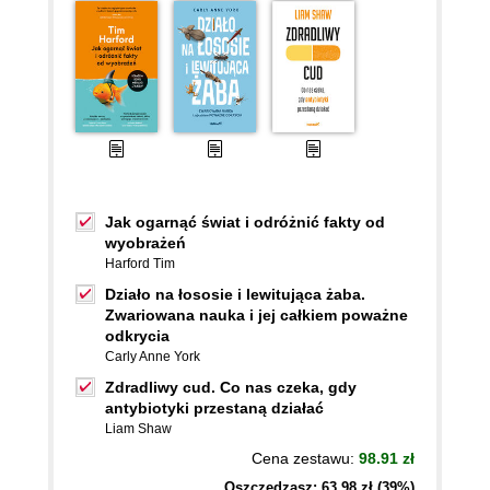
Jak ogarnąć świat i odróżnić fakty od
wyobrażeń
Harford Tim
Działo na łososie i lewitująca żaba.
Zwariowana nauka i jej całkiem poważne
odkrycia
Carly Anne York
Zdradliwy cud. Co nas czeka, gdy
antybiotyki przestaną działać
Liam Shaw
Cena zestawu:
98.91 zł
Oszczędzasz: 63,98 zł (39%)