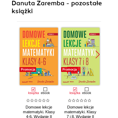
Danuta Zaremba - pozostałe
książki
Promocja
Promocja
Promocj
książka
ebook
książka
ebook
ksią
Domowe lekcje
Domowe lekcje
Matema
matematyki. Klasy
matematyki. Klasy
dzień.
4-6. Wydanie II
7 i 8. Wydanie II
p