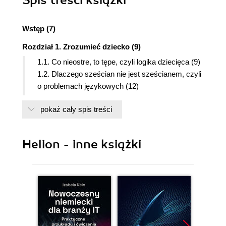
Wstęp (7)
Rozdział 1. Zrozumieć dziecko (9)
1.1. Co nieostre, to tępe, czyli logika dziecięca (9)
1.2. Dlaczego sześcian nie jest sześcianem, czyli
o problemach językowych (12)
1.3. Dlaczego 1/3 jest mniejsze od 1/2, czyli
pokaż cały spis treści
matematyka na miarę ucznia (14)
1.4. Czy 2 do potęgi 3 jest równe 6, czyli uczeń
ma prawo do błędu (16)
Helion - inne książki
1.5. Uczeń w akcji, czyli o odkrywaniu na lekcjach
matematyki (18)
Rozdział 2. Uczymy rachunków (23)
2.1. Cyfry, liczby, system dziesiętny i rzymski (23)
2.2. Oś liczbowa (26)
2.3. Dodajemy (28)
2.4. Odejmujemy (30)