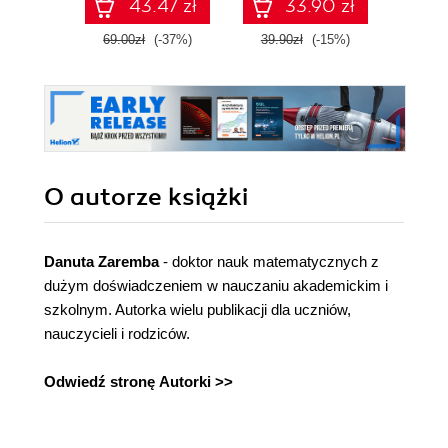
43.47 zł
33.90 zł
69.00zł
(-37%)
39.90zł
(-15%)
89.0
O autorze
książki
Danuta Zaremba
- doktor nauk matematycznych z
dużym doświadczeniem w nauczaniu akademickim i
szkolnym. Autorka wielu publikacji dla uczniów,
nauczycieli i rodziców.
Odwiedź stronę Autorki >>