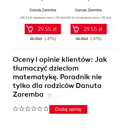
Danuta Zaremba
Danuta Zaremba
Danu
(28,14 zł najniższa cena z 30 dni)
(28,14 zł najniższa cena z 30 dni)
(23,40 zł naj
29.55 zł
29.55 zł
46.90zł
(-37%)
46.90zł
(-37%)
39.0
Oceny i opinie klientów: Jak
tłumaczyć dzieciom
matematykę. Poradnik nie
tylko dla rodziców Danuta
Zaremba
Dodaj opinię