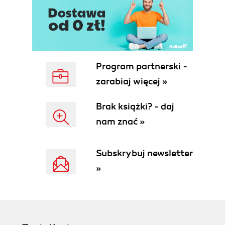
8.4. Wykresy empiryczne (190)
8.5. Wprowadzamy układ współrzędnych (192)
8.6. Rysujemy wykresy funkcji (196)
Program partnerski -
zarabiaj więcej »
Brak książki? - daj
nam znać »
Subskrybuj newsletter
»