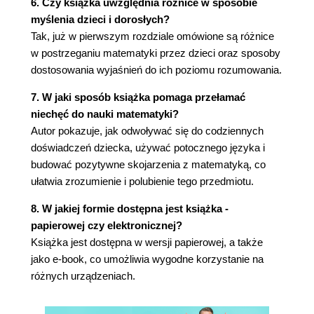
6. Czy książka uwzględnia różnice w sposobie
6.5. Potęgujemy (158)
myślenia dzieci i dorosłych?
6.6. Pierwiastkujemy (160)
Tak, już w pierwszym rozdziale omówione są różnice
Rozdział 7. Pomagamy zrozumieć algebrę (163)
w postrzeganiu matematyki przez dzieci oraz sposoby
7.1. Posługujemy się literami (163)
dostosowania wyjaśnień do ich poziomu rozumowania.
7.2. Minusy w wyrażeniach algebraicznych (166)
7. W jaki sposób książka pomaga przełamać
7.3. Redukujemy wyrazy podobne (169)
niechęć do nauki matematyki?
7.4. Nawiasy w wyrażeniach algebraicznych (171)
Autor pokazuje, jak odwoływać się do codziennych
7.5. Układamy równania (173)
doświadczeń dziecka, używać potocznego języka i
7.6. Rozwiązujemy równania (177)
budować pozytywne skojarzenia z matematyką, co
7.7. Układy równań (181)
ułatwia zrozumienie i polubienie tego przedmiotu.
7.8. Uwagi o nierównościach (183)
Rozdział 8. Badamy zależności między
8. W jakiej formie dostępna jest książka -
papierowej czy elektronicznej?
wielkościami (185)
Książka jest dostępna w wersji papierowej, a także
8.1. Funkcja jako szczególny rodzaj zależności
jako e-book, co umożliwia wygodne korzystanie na
(185)
różnych urządzeniach.
8.2. Proporcjonalność prosta (187)
8.3. Proporcjonalność odwrotna (189)