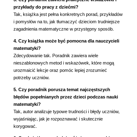
4.11. Obliczamy pola wielokątów (117)
przykłady do pracy z dziećmi?
4.12. Poznajemy prostopadłościan (121)
Tak, książka jest pełna konkretnych porad, przykładów
Rozdział 5. Rozszerzamy zakres geometrii (125)
i pomysłów na to, jak tłumaczyć dzieciom trudniejsze
zagadnienia matematyczne w przystępny sposób.
5.1. Co wynika z przystawania (125)
5.2. Co wynika z symetrii (129)
4. Czy książka może być pomocna dla nauczycieli
5.3. Poszerzamy wiadomości o kole (133)
matematyki?
5.4. Koło i trójkąt (135)
Zdecydowanie tak. Poradnik zawiera wiele
5.5. O twierdzeniu Pitagorasa (137)
nieszablonowych metod i wskazówek, które mogą
5.6. O podobieństwie (141)
urozmaicić lekcje oraz pomóc lepiej zrozumieć
5.7. Graniastosłupy i ostrosłupy (145)
potrzeby uczniów.
5.8. Walec, stożek i kula (146)
5. Czy poradnik porusza temat najczęstszych
Rozdział 6. Uczymy działań na liczbach dodatnich i
błędów popełnianych przez dzieci podczas nauki
ujemnych (149)
matematyki?
6.1. Nadajemy liczbom znaki (149)
Tak, autor analizuje typowe trudności i błędy uczniów,
6.2. Dodajemy (152)
wyjaśniając, jak je rozpoznawać i skutecznie
6.3. Odejmujemy (153)
korygować.
6.4. Mnożymy i dzielimy (156)