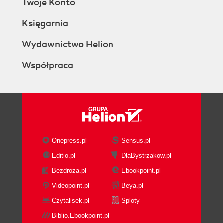
Twoje Konto
Księgarnia
Wydawnictwo Helion
Współpraca
Onepress.pl
Sensus.pl
Editio.pl
DlaBystrzakow.pl
Bezdroza.pl
Ebookpoint.pl
Videopoint.pl
Beya.pl
Czytalisek.pl
Sploty
Biblio.Ebookpoint.pl