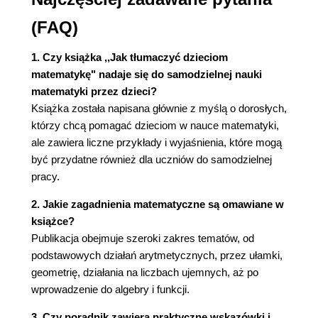
3.7. Wprowadzamy pojęcie ułamka dziesiętnego
(FAQ)
(78)
3.8. Uczymy działań na ułamkach w postaci
1. Czy książka ,,Jak tłumaczyć dzieciom
dziesiętnej (81)
matematykę" nadaje się do samodzielnej nauki
3.9. Wprowadzamy pojęcie procentu (85)
matematyki przez dzieci?
3.10. Uczymy obliczać procenty (87)
Książka została napisana głównie z myślą o dorosłych,
3.11. Dalsze obliczenia procentowe (89)
którzy chcą pomagać dzieciom w nauce matematyki,
Rozdział 4. Wprowadzamy w świat geometrii (93)
ale zawiera liczne przykłady i wyjaśnienia, które mogą
4.1. Kilka uwag o nauczaniu geometrii (93)
być przydatne również dla uczniów do samodzielnej
4.2. Odcinki i proste (96)
pracy.
4.3. Mierzymy długość (98)
2. Jakie zagadnienia matematyczne są omawiane w
4.4. Okrąg i koło (99)
książce?
4.5. Kąty (101)
Publikacja obejmuje szeroki zakres tematów, od
4.6. Mierzymy kąty (103)
podstawowych działań arytmetycznych, przez ułamki,
4.7. Badamy własności trójkątów (106)
geometrię, działania na liczbach ujemnych, aż po
4.8. Poznajemy rodzaje czworokątów (110)
wprowadzenie do algebry i funkcji.
4.9. Obliczamy obwody wielokątów (113)
4.10. Obliczamy pole prostokąta (114)
3. Czy poradnik zawiera praktyczne wskazówki i