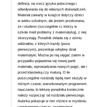
definicji, na rzecz języka potocznego i
odwoływania się do własnych doświadczeń.
Materiał zawarty w książce dotyczy dzieci
w wieku szkolnym, ale jestem przekonana,
że i studenci (szczególnie ci, którzy w
szkole mieli problemy z matematyką), z niej
skorzystają. Poradnik składa się z ośmiu
oddziałów, z których każdy (poza
pierwszym), prezentuje odrębny dział
matematyki. Można po nią sięgać zatem w
przypadku pojawienia się nowej partii
materiału, wprowadzania nowych pojęć, ale i
przed klasówką czy maturą. O ile
poszczególne rozdziały będą nam służyły w
różnym czasie, warunkowanym programem
nauczania, to lekturę poradnika koniecznie
należy rozpocząć od rozdziału pierwszego.
Autorka pokazuje w nim różnice w myśleniu
i postrzeganiu rzeczy, występujące