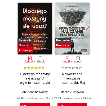
Bestseller
Bestseller
Promocj
Nowość
Promocja
Promocja
książka
ebook
książka
ebook
ksią
Dlaczego maszyny
Nowoczesne
Mate
się uczą? O
nauczanie
deep l
pięknie matematyki
matematyki. Raj
musis
i działaniu
Cantora bez
aby 
współczesnej
kalkulatora?
sieci
Anil Ananthaswamy
Marcin Żuchowski
Ronal
sztucznej
(41,40 zł najniższa cena z 30 dni)
(23,94 zł najniższa cena z 30 dni)
(53,40 zł naj
inteligencji