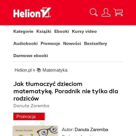
Kategorie
Książki
Ebooki
Kursy video
Audiobooki
Promocje
Nowości
Bestsellery
Darmowe ebooki
Helion.pl
»
📚 Matematyka
Jak tłumaczyć dzieciom
matematykę. Poradnik nie tylko dla
rodziców
Danuta Zaremba
Promocja
Autor:
Danuta Zaremba