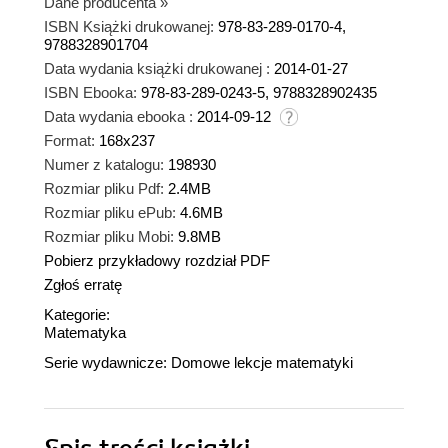
Dane producenta
»
ISBN Książki drukowanej:
978-83-289-0170-4,
9788328901704
Data wydania książki drukowanej :
2014-01-27
ISBN Ebooka:
978-83-289-0243-5, 9788328902435
Data wydania ebooka :
2014-09-12
Format:
168x237
Numer z katalogu:
198930
Rozmiar pliku Pdf:
2.4MB
Rozmiar pliku ePub:
4.6MB
Rozmiar pliku Mobi:
9.8MB
Pobierz przykładowy rozdział PDF
Zgłoś erratę
Kategorie:
Matematyka
Serie wydawnicze:
Domowe lekcje matematyki
Spis treści
książki