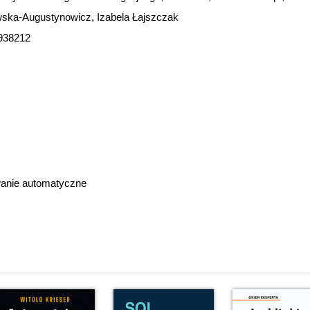
wska-Augustynowicz, Izabela Łajszczak
938212
anie automatyczne