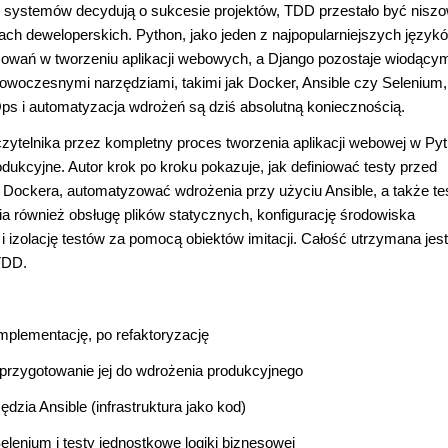
 systemów decydują o sukcesie projektów, TDD przestało być nisz
ach deweloperskich. Python, jako jeden z najpopularniejszych język
sowań w tworzeniu aplikacji webowych, a Django pozostaje wiodący
woczesnymi narzędziami, takimi jak Docker, Ansible czy Selenium,
ps i automatyzacja wdrożeń są dziś absolutną koniecznością.
ytelnika przez kompletny proces tworzenia aplikacji webowej w Pyt
dukcyjne. Autor krok po kroku pokazuje, jak definiować testy przed
Dockera, automatyzować wdrożenia przy użyciu Ansible, a także t
 również obsługę plików statycznych, konfigurację środowiska
 izolację testów za pomocą obiektów imitacji. Całość utrzymana jes
TDD.
mplementację, po refaktoryzację
 przygotowanie jej do wdrożenia produkcyjnego
ia Ansible (infrastruktura jako kod)
elenium i testy jednostkowe logiki biznesowej