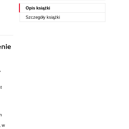
Opis
książki
Szczegóły
książki
enie
,
t
n
, w