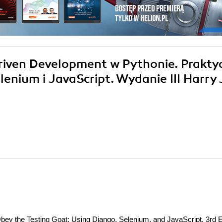
Driven Development w Pythonie. Prakty
lenium i JavaScript. Wydanie III Harry 
ey the Testing Goat: Using Django, Selenium, and JavaScript, 3rd E