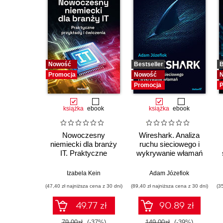
Nowość
Bestseller
B
Promocja
Nowość
Promocja
P
książka
ebook
książka
ebook
Nowoczesny
Wireshark. Analiza
niemiecki dla branży
ruchu sieciowego i
IT. Praktyczne
wykrywanie włamań
przykłady i ćwiczenia
Izabela Kein
Adam Józefiok
(47,40 zł najniższa cena z 30 dni)
(89,40 zł najniższa cena z 30 dni)
(3
49.77 zł
90.89 zł
79.00zł
(-37%)
149.00zł
(-39%)