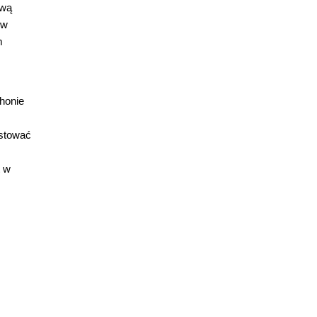
ową
ów
m
honie
estować
t w