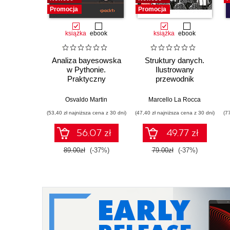
Promocja
Promocja
książka
ebook
książka
ebook
Analiza bayesowska
Struktury danych.
w Pythonie.
Ilustrowany
Praktyczny
przewodnik
przewodnik po
modelowaniu
Osvaldo Martin
Marcello La Rocca
probabilistycznym.
(53,40 zł najniższa cena z 30 dni)
(47,40 zł najniższa cena z 30 dni)
(7
Wydanie III
56.07 zł
49.77 zł
89.00zł
(-37%)
79.00zł
(-37%)