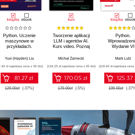
książka
ebook
kurs
książka
eboo
Python. Uczenie
Tworzenie aplikacji
Python.
maszynowe w
LLM i agentów AI.
Wprowadzeni
przykładach.
Kurs video. Poznaj
Wydanie VI
Najlepsze praktyki w
biblioteki LangChain i
realnych
LangGraph
Yuxi (Hayden) Liu
Michał Żarnecki
Mark Lutz
zastosowaniach.
7,40 zł najniższa cena z 30 dni)
(134,25 zł najniższa cena z 30 dni)
(119,40 zł najniższa cena 
Wydanie IV
81.27 zł
170.05 zł
125.37 
129.00zł
(-37%)
179.00zł
(-5%)
199.00zł
(-37