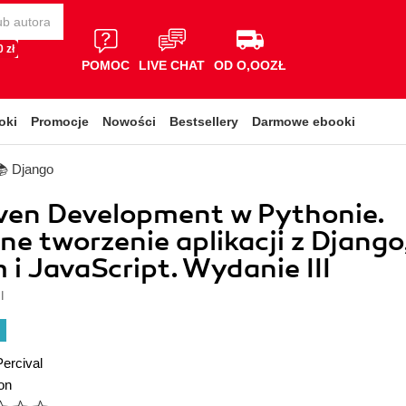
 zł
POMOC
LIVE CHAT
OD O,OOZŁ
oki
Promocje
Nowości
Bestsellery
Darmowe ebooki
📚 Django
ven Development w Pythonie.
ne tworzenie aplikacji z Django
 i JavaScript. Wydanie III
l
Percival
on