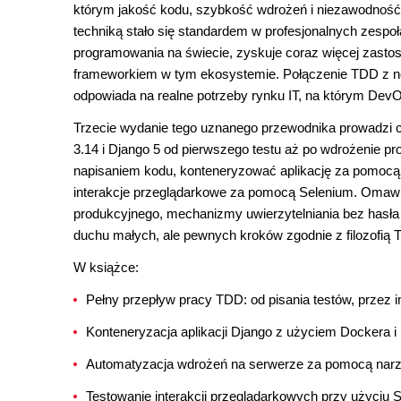
którym jakość kodu, szybkość wdrożeń i niezawodność
techniką stało się standardem w profesjonalnych zespoł
programowania na świecie, zyskuje coraz więcej zasto
frameworkiem w tym ekosystemie. Połączenie TDD z no
odpowiada na realne potrzeby rynku IT, na którym DevO
Trzecie wydanie tego uznanego przewodnika prowadzi cz
3.14 i Django 5 od pierwszego testu aż po wdrożenie pro
napisaniem kodu, konteneryzować aplikację za pomocą 
interakcje przeglądarkowe za pomocą Selenium. Omawia
produkcyjnego, mechanizmy uwierzytelniania bez hasła i
duchu małych, ale pewnych kroków zgodnie z filozofią 
W książce:
Pełny przepływ pracy TDD: od pisania testów, przez i
Konteneryzacja aplikacji Django z użyciem Dockera i
Automatyzacja wdrożeń na serwerze za pomocą narzędz
Testowanie interakcji przeglądarkowych przy użyciu S