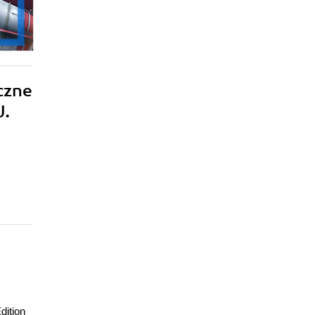
czne
J.
dition