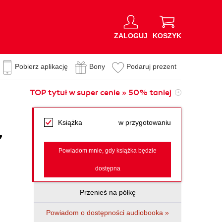
ZALOGUJ
KOSZYK
Pobierz aplikację
Bony
Podaruj prezent
TOP tytuł w super cenie » 50% taniej
Książka
w przygotowaniu
,
Powiadom mnie, gdy książka będzie
dostępna
Przenieś na półkę
Powiadom o dostępności audiobooka »