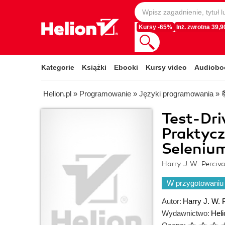
Kursy -65%
Inż. zwrotna 39,90
Kategorie
Książki
Ebooki
Kursy video
Audiobo
Helion.pl
»
Programowanie
»
Języki programowania
»
Test-Dri
Praktycz
Selenium
Harry J. W. Perciva
W przygotowaniu
Autor:
Harry J. W. 
Wydawnictwo:
Heli