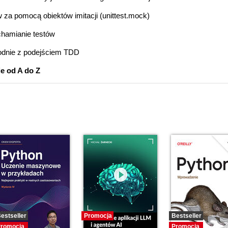
 za pomocą obiektów imitacji (unittest.mock)
uchamianie testów
odnie z podejściem TDD
ie od A do Z
estseller
Promocja
Bestseller
romocja
Promocja