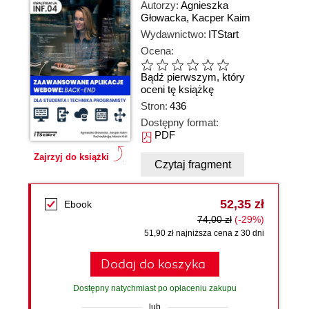
Autorzy:
Agnieszka
Głowacka
,
Kacper Kaim
Wydawnictwo:
ITStart
Ocena:
Bądź pierwszym, który
oceni tę książkę
Stron:
436
Dostępny format:
PDF
Zajrzyj do książki
Czytaj fragment
52,35 zł
Ebook
74,00 zł
(-29%)
51,90 zł najniższa cena z 30 dni
Dodaj do koszyka
Dostępny natychmiast po opłaceniu zakupu
lub