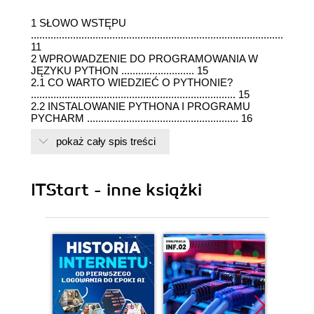
1 SŁOWO WSTĘPU
..............................................................................................
11
2 WPROWADZENIE DO PROGRAMOWANIA W
JĘZYKU PYTHON .......................... 15
2.1 CO WARTO WIEDZIEĆ O PYTHONIE?
......................................................................... 15
2.2 INSTALOWANIE PYTHONA I PROGRAMU
PYCHARM ...................................................... 16
2.3 HELLO WORLD, CZYLI PIERWSZY PROGRAM
pokaż cały spis treści
W JĘZYKU PYTHON ...................................... 18
2.4 ZMIENNE, OPERACJE ARYTMETYCZNE,
MODUŁY MATH I RANDOM, FUNKCJA INPUT()
.......... 21
ITStart - inne książki
2.4.1 Typy liczbowe i operatory arytmetyczne
................................................. 24
2.4.2 Moduł math
.............................................................................................
24
2.4.3 Moduł
random........................................................................................
30
2.4.4 Funkcja input
...........................................................................................
30