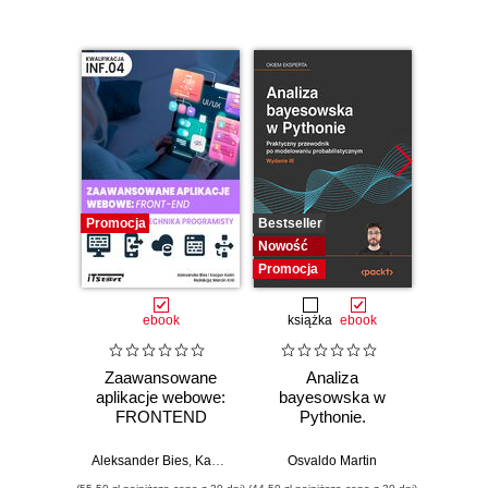
Promocja
Bestseller
Bestselle
Nowość
Nowość
Promocja
Promocj
ebook
książka
ebook
ksią
Zaawansowane
Analiza
Strukt
aplikacje webowe:
bayesowska w
Ilu
FRONTEND
Pythonie.
prz
Praktyczny
przewodnik po
Aleksander Bies
,
Kacper Kaim
Osvaldo Martin
Marcel
modelowaniu