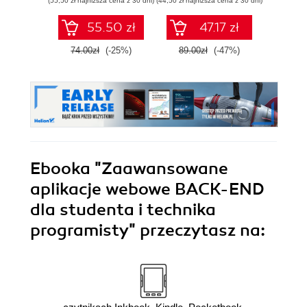
(55,50 zł najniższa cena z 30 dni)
(44,50 zł najniższa cena z 30 dni)
(39,50 zł naj
probabilistycznym.
Wydanie III
55.50 zł
47.17 zł
74.00zł
(-25%)
89.00zł
(-47%)
79.0
Ebooka
"Zaawansowane
aplikacje webowe BACK-END
dla studenta i technika
programisty"
przeczytasz na: