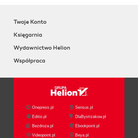
Twoje Konto
Księgarnia
Wydawnictwo Helion
Współpraca
Onepress.pl
Sensus.pl
Editio.pl
DlaBystrzakow.pl
Bezdroza.pl
Ebookpoint.pl
Videopoint.pl
Beya.pl