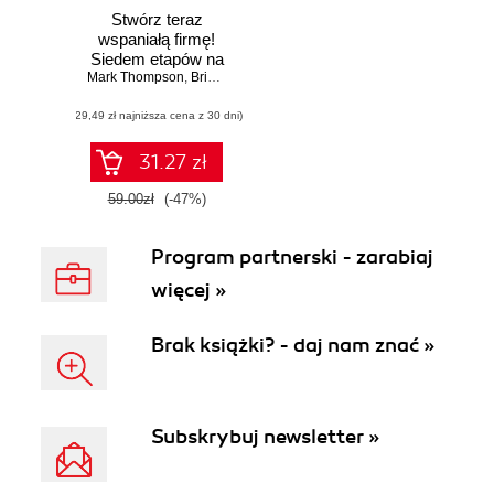
Stwórz teraz
wspaniałą firmę!
Siedem etapów na
Mark Thompson
drodze do
,
Brian Tracy
wysokich zysków
(29,49 zł najniższa cena z 30 dni)
31.27 zł
59.00zł
(-47%)
Program partnerski - zarabiaj
więcej »
Brak książki? - daj nam znać »
Subskrybuj newsletter »