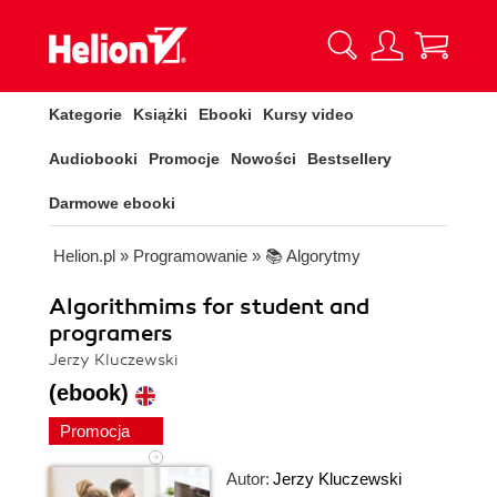
Kategorie
Książki
Ebooki
Kursy video
Audiobooki
Promocje
Nowości
Bestsellery
Darmowe ebooki
Helion.pl
»
Programowanie
»
📚 Algorytmy
Algorithmims for student and
programers
Jerzy Kluczewski
(ebook)
Promocja
Autor:
Jerzy Kluczewski