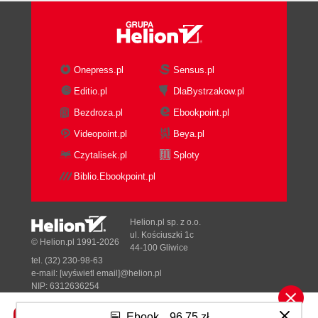
FEATURES
.....................................................................................................
90
CLASSIFICATION ACCORDING TO THE ORDER
OF OPERATIONS PERFORMED ..................... 95
CLASSIFICATION BY HOW THE OPERATION IS
Onepress.pl
Sensus.pl
PERFORMED ........................................... 98
CLASSIFICATION BY AREA OF
Editio.pl
DlaBystrzakow.pl
APPLICATION..............................................................
Bezdroza.pl
Ebookpoint.pl
102
CLASSIFICATION OF ALGORITHMS ADOPTED IN
Videopoint.pl
Beya.pl
THE BOOK ......................................... 102
THE ALGORITHM DESCRIPTION PATTERN USED
Czytalisek.pl
Sploty
IN THE BOOK ...................................... 102
5 DATA STRUCTURES AND FUNCTIONS
Biblio.Ebookpoint.pl
................................................... 107
BASIC DATA TYPES IN C#
.....................................................................................
107
Helion.pl sp. z o.o.
COMPLEX DATA STRUCTURES
ul. Kościuszki 1c
© Helion.pl 1991-2026
............................................................................... 110
44-100 Gliwice
ARRAYS
tel. (32) 230-98-63
.....................................................................................................
e-mail:
[wyświetl email]@helion.pl
110
NIP: 6312636254
ARRAY AS ARRAY
Regon: 241989027
...............................................................................................
Ebook
96,75 zł