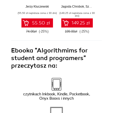
studentai technika
informatyka z
Jerzy Kluczewski
Jagoda Chrobok
,
Szymon Przybył
Damian S
,
Oli
przykładami i
(55,50 zł najniższa cena z 30 dni)
(149,25 zł najniższa cena z 30
(96,75 zł naj
ćwiczeniami w PT.
dni)
Praktyczny
55.50 zł
149.25 zł
videoporadnik
74.00zł
(-25%)
199.00zł
(-25%)
129.0
Ebooka
"Algorithmims for
student and programers"
przeczytasz na:
czytnikach Inkbook, Kindle, Pocketbook,
Onyx Booxs i innych