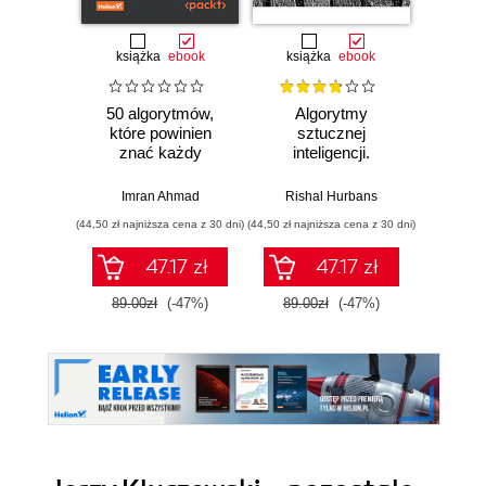
książka
ebook
książka
ebook
ksią
50 algorytmów,
Algorytmy
Al
które powinien
sztucznej
Ilu
znać każdy
inteligencji.
prz
programista.
Ilustrowany
Klasyczne i
przewodnik
Imran Ahmad
Rishal Hurbans
Adity
nowoczesne
(44,50 zł najniższa cena z 30 dni)
(44,50 zł najniższa cena z 30 dni)
(33,50 zł naj
algorytmy z
dziedzin uczenia
47.17 zł
47.17 zł
maszynowego,
projektowania
89.00zł
(-47%)
89.00zł
(-47%)
67.0
oprogramowania,
systemów danych i
kryptografii.
Wydanie II