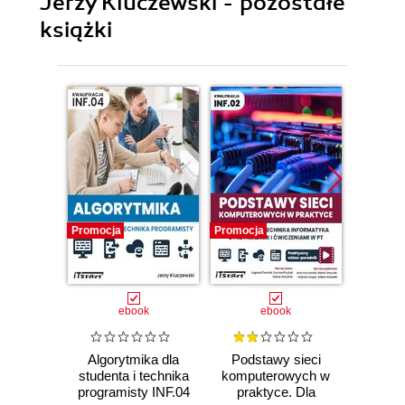
Jerzy Kluczewski - pozostałe
książki
Promocja
Promocja
Promocj
ebook
ebook
Algorytmika dla
Podstawy sieci
Packet
studenta i technika
komputerowych w
young
programisty INF.04
praktyce. Dla
a