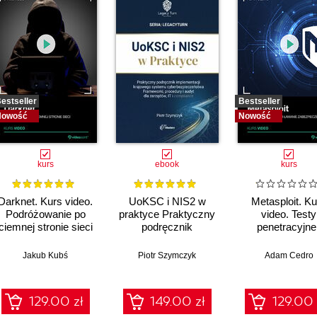
estseller
Bestseller
Nowość
Nowość
kurs
ebook
kurs
Darknet. Kurs video.
UoKSC i NIS2 w
Metasploit. Ku
Podróżowanie po
praktyce Praktyczny
video. Testy
ciemnej stronie sieci
podręcznik
penetracyjne 
implementacji
łamanie
Krajowego Systemu
zabezpiecze
Jakub Kubś
Piotr Szymczyk
Adam Cedro
Cyberbezpieczeństwa
Frameworki,
procedury, audyt dla
129.00 zł
149.00 zł
129.00 
zarządów, IT i
compliance