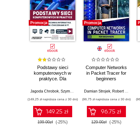
Promocja
Promocja
P
ebook
ebook
Podstawy sieci
Computer Networks
komputerowych w
in Packet Tracer for
praktyce. Dla
beginners
studentai technika
informatyka z
Jagoda Chrobok
,
Szymon Przybył
Damian Strojek
,
Oliwier Stefański
,
Robert Wszelaki
,
Jerzy Klucz
przykładami i
(149,25 zł najniższa cena z 30 dni)
(96,75 zł najniższa cena z 30 dni)
(9
ćwiczeniami w PT.
Praktyczny
149.25 zł
96.75 zł
videoporadnik
199.00zł
(-25%)
129.00zł
(-25%)