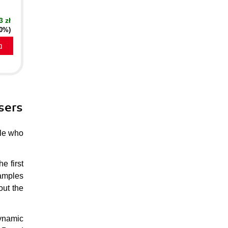
3 zł
30%)
a
sers
ple who
e first
xamples
out the
dynamic