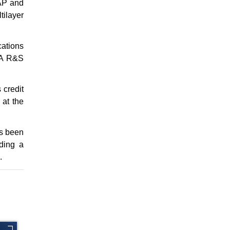
PAP and
ilayer
cations
NA R&S
 credit
 at the
as been
ding a
.