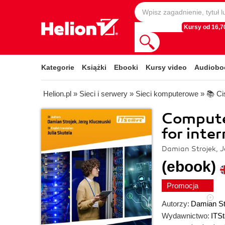
Kursy od 16,70
Kategorie
Książki
Ebooki
Kursy video
Audiobo
Helion.pl
»
Sieci i serwery
»
Sieci komputerowe
»
📚 Ci
Computer
for inte
Damian Strojek, J
(ebook)
Promocja
Autorzy:
Damian St
Wydawnictwo:
ITSt