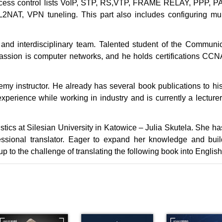
access control lists VoIP, STP, RS,VTP, FRAME RELAY, PPP, 
T, VPN tuneling. This part also includes configuring mult
 and interdisciplinary team. Talented student of the Communi
ssion is computer networks, and he holds certifications CC
 instructor. He already has several book publications to his
perience while working in industry and is currently a lecturer
uistics at Silesian University in Katowice – Julia Skutela. She h
ssional translator. Eager to expand her knowledge and buil
p to the challenge of translating the following book into English