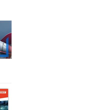
99.00zł
(-49%)