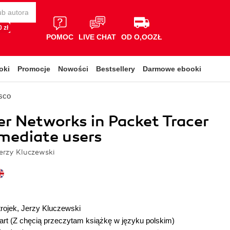
 zł
POMOC
LIVE CHAT
OD O,OOZŁ
oki
Promocje
Nowości
Bestsellery
Darmowe ebooki
sco
 Networks in Packet Tracer
rmediate users
erzy Kluczewski
rojek
,
Jerzy Kluczewski
art
(Z chęcią przeczytam książkę w języku polskim)