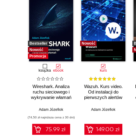
Bestseller
Nowość
B
Nowość
Promocja
książka
ebook
kurs
Wireshark. Analiza
Wazuh. Kurs video.
ruchu sieciowego i
Od instalacji do
wykrywanie włamań
pierwszych alertów
Adam Józefiok
Adam Józefiok
(74,50 zł najniższa cena z 30 dni)
75.99 zł
149.00 zł