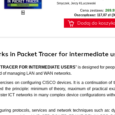
Smyczek
,
Jerzy KLuczewski
Cena zestawu:
269.9
Oszczędzasz: 117,07 zł (
Dodaj do koszyk
s in Packet Tracer for intermediate u
TRACER FOR INTERMEDIATE USERS
” is designed for peo
field of managing LAN and WAN networks.
ercises on configuring CISCO devices. It is a continuation of th
ed the principle: minimum of theory, maximum of practical e
ister ICT networks in many complex device configurations with
iguring protocols, services and network techniques such as: 