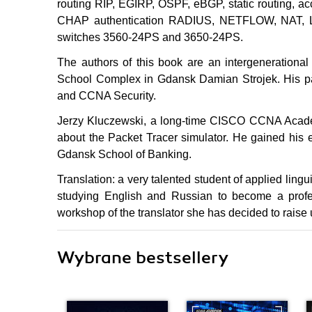
routing RIP, EGIRP, OSPF, eBGP, static routing, 
CHAP authentication RADIUS, NETFLOW, NAT, L2NA
switches 3560-24PS and 3650-24PS.
The authors of this book are an intergenerational
School Complex in Gdansk Damian Strojek. His pa
and CCNA Security.
Jerzy Kluczewski, a long-time CISCO CCNA Academy
about the Packet Tracer simulator. He gained his ex
Gdansk School of Banking.
Translation: a very talented student of applied ling
studying English and Russian to become a profe
workshop of the translator she has decided to raise u
Wybrane bestsellery