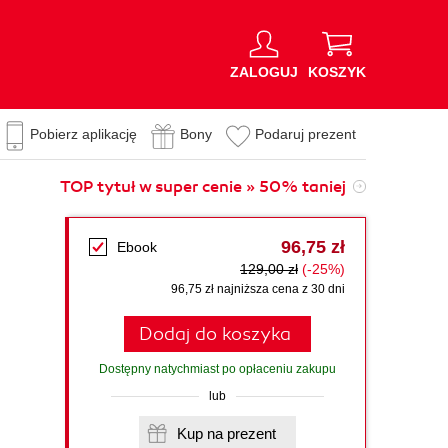
ZALOGUJ
KOSZYK
Pobierz aplikację
Bony
Podaruj prezent
TOP tytuł w super cenie » 50% taniej
96,75 zł
Ebook
129,00 zł
(-25%)
96,75 zł najniższa cena z 30 dni
Dodaj do koszyka
Dostępny natychmiast po opłaceniu zakupu
lub
Kup na prezent