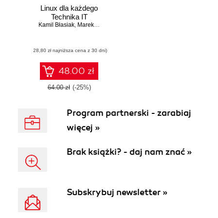
Linux dla każdego
Technika IT
Kamil Błasiak
,
Marek Czerwik
(28,80 zł najniższa cena z 30 dni)
48.00 zł
64.00 zł
(-25%)
Program partnerski - zarabiaj
więcej »
Brak książki? - daj nam znać »
Subskrybuj newsletter »