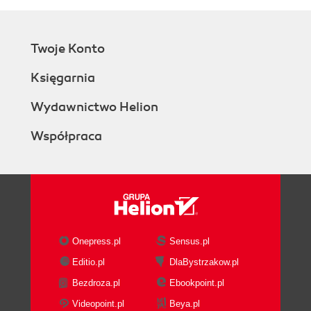
Twoje Konto
Księgarnia
Wydawnictwo Helion
Współpraca
Onepress.pl
Sensus.pl
Editio.pl
DlaBystrzakow.pl
Bezdroza.pl
Ebookpoint.pl
Videopoint.pl
Beya.pl