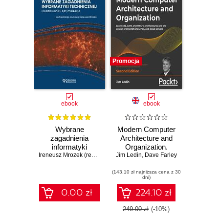
Promocja
ebook
ebook
Wybrane
Modern Computer
zagadnienia
Architecture and
informatyki
Organization.
technicznej.
Ireneusz Mrozek (red. naukowy)
Jim Ledin
Learn x86, ARM,
,
Dave Farley
Modelowanie i
and RISC-V
optymalizacja
(143,10 zł najniższa cena z 30
architectures and
dni)
the design of
smartphones,
0.00 zł
224.10 zł
PCs, and cloud
servers - Second
249.00 zł
(-10%)
Edition