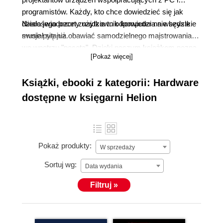
programistów. Każdy, kto chce dowiedzieć się jak
działa jego pecet znajdzie tu odpowiedzi na wszystkie
Niedoświadczony użytkownik komputera nie będzie
swoje pytania.
musiał się już obawiać samodzielnego majstrowania
we wnętrzu "peceta". Dzięki naszym książkom pozna
[Pokaż więcej]
dokładnie budowę komputera, dowie się jak połączyć
poszczególne jego komponenty, tak by pracował on
Książki, ebooki z kategorii: Hardware
szybko i stabilnie. Zaawansowani znajdą tu wiele
cennych wskazówek, podpowiedzi i sprawdzonych
dostępne w księgarni Helion
sposobów osiągania maksymalnej wydajności
komputera.
Pokaż produkty:
W sprzedaży
Sortuj wg:
Data wydania
Filtruj »