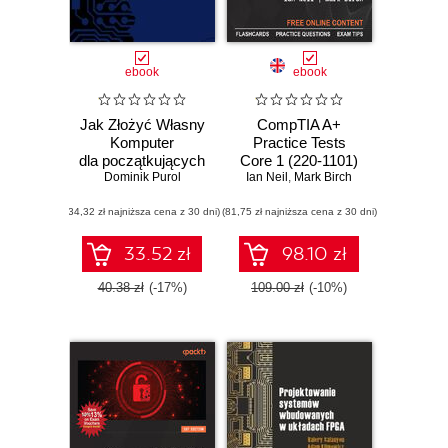
ebook
ebook
Jak Złożyć Własny
CompTIA A+
Komputer
Practice Tests
dla początkujących
Core 1 (220-1101)
Dominik Purol
and Core 2 (220-
Ian Neil
,
Mark Birch
1102). Pass the
(34,32 zł najniższa cena z 30 dni)
(81,75 zł najniższa cena z 30 dni)
CompTIA A+
exams on your first
attempt with
33.52 zł
98.10 zł
rigorous practice
questions
40.38 zł
(-17%)
109.00 zł
(-10%)