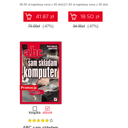
nieelektronika.
(39,50 zł najniższa cena z 30 dni)
Wydanie II
(17,45 zł najniższa cena z 30 dni)
41.87 zł
18.50 zł
79.00zł
(-47%)
34.90zł
(-47%)
Promocja
książka
ebook
ABC sam składam