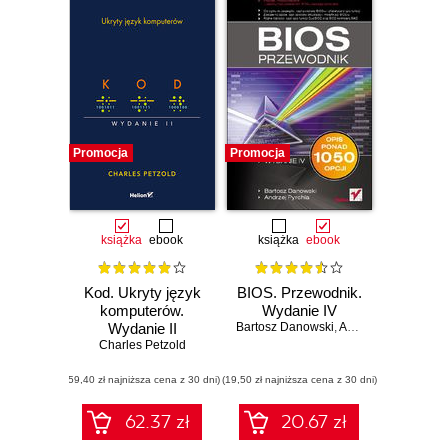
Promocja
Promocja
książka
ebook
książka
ebook
Kod. Ukryty język
BIOS. Przewodnik.
komputerów.
Wydanie IV
Wydanie II
Bartosz Danowski
,
Andrzej Pyrchla
Charles Petzold
(59,40 zł najniższa cena z 30 dni)
(19,50 zł najniższa cena z 30 dni)
62.37 zł
20.67 zł