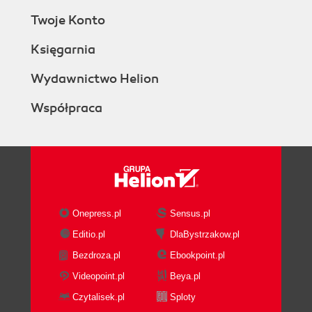
Twoje Konto
Księgarnia
Wydawnictwo Helion
Współpraca
Onepress.pl
Sensus.pl
Editio.pl
DlaBystrzakow.pl
Bezdroza.pl
Ebookpoint.pl
Videopoint.pl
Beya.pl
Czytalisek.pl
Sploty