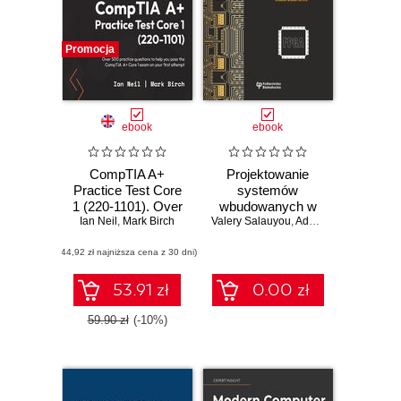
Promocja
ebook
ebook
CompTIA A+
Projektowanie
Practice Test Core
systemów
1 (220-1101). Over
wbudowanych w
Ian Neil
500 practice
,
Mark Birch
Valery Salauyou
układach FPGA
,
Adam Klimowicz
questions to help
(44,92 zł najniższa cena z 30 dni)
you pass the
CompTIA A+ Core
1 exam on your
53.91 zł
0.00 zł
first attempt
59.90 zł
(-10%)