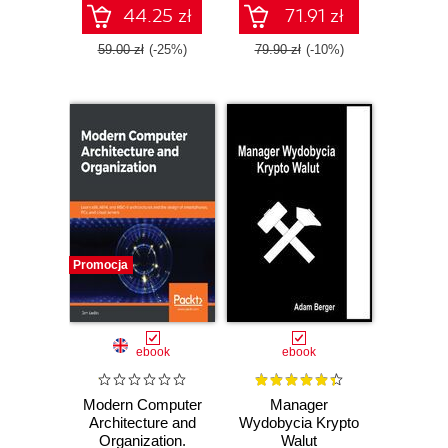
44.25 zł
71.91 zł
59.00 zł
(-25%)
79.90 zł
(-10%)
Promocja
ebook
ebook
Modern Computer
Manager
Architecture and
Wydobycia Krypto
Organization.
Walut