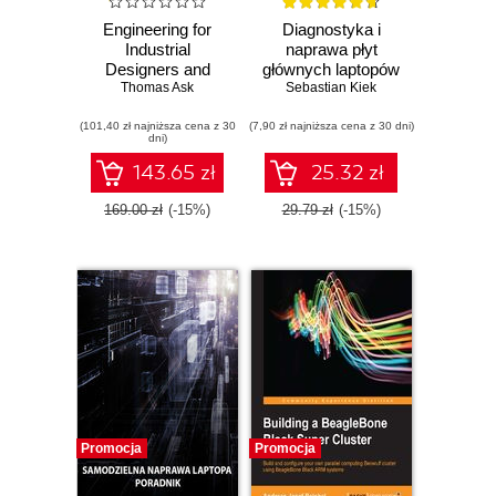
Engineering for
Diagnostyka i
Industrial
naprawa płyt
Designers and
głównych laptopów
Thomas Ask
Inventors.
Sebastian Kiek
Fundamentals for
(101,40 zł najniższa cena z 30
Designers of
(7,90 zł najniższa cena z 30 dni)
dni)
Wonderful Things
143.65 zł
25.32 zł
169.00 zł
(-15%)
29.79 zł
(-15%)
Promocja
Promocja