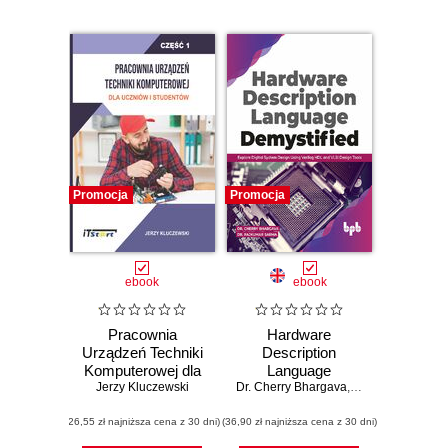
Promocja
Promocja
ebook
ebook
Pracownia
Hardware
Urządzeń Techniki
Description
Komputerowej dla
Language
ucznia i studenta
Jerzy Kluczewski
Dr. Cherry Bhargava
Demystified
,
Dr. Rajkumar Sa
(26,55 zł najniższa cena z 30 dni)
(36,90 zł najniższa cena z 30 dni)