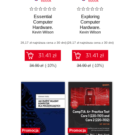
ebook
ebook
Essential
Exploring
Computer
Computer
Hardware.
Hardware.
Understanding the
Kevin Wilson
Mastering the
Kevin Wilson
Building Blocks of
Building Blocks of
(26,17 zł najniższa cena z 30 dni)
Modern
(26,17 zł najniższa cena z 30 dni)
Technology, From
Technology and
Microcomputers to
Securing Your
Cloud Computing
31.41 zł
31.41 zł
Digital World
34.90 zł
(-10%)
34.90 zł
(-10%)
Promocja
Promocja