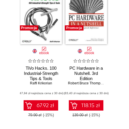
Promocja
Promocja
ebook
ebook
TiVo Hacks. 100
PC Hardware in a
Industrial-Strength
Nutshell. 3rd
Tips & Tools
Edition
Raffi Krikorian
Robert Bruce Thompson
,
Barbara Fri
(47,94 zł najniższa cena z 30 dni)
(83,40 zł najniższa cena z 30 dni)
67.92 zł
118.15 zł
79.90 zł
(-15%)
139.00 zł
(-15%)