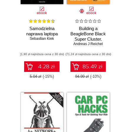
ebook
ebook
Samodzielna
Building a
naprawa laptopa
BeagleBone Black
Sebastian Kiek
Super Cluster.
Build and configure
Andreas J Reichel
your own parallel
(1,90 zł najniższa cena z 30 dni)
(71,24 zł najniższa cena z 30 dni)
computing Beowulf
cluster using
BeagleBone Black
4.28 zł
85.49 zł
ARM systems
5.04 zł
(-15%)
94.99 zł
(-10%)