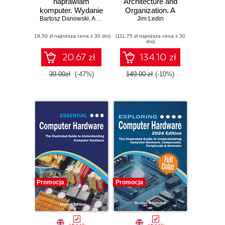
naprawiam
Architecture and
komputer. Wydanie
Organization. A
Bartosz Danowski
II
,
Andrzej Pyrchla
systems-level
Jim Ledin
guide to modern
(19,50 zł najniższa cena z 30 dni)
(111,75 zł najniższa cena z 30
computer
dni)
architectures, from
hardware
20.67 zł
134.10 zł
foundations to AI
datacenters - Third
39.00zł
(-47%)
149.00 zł
(-10%)
Edition
Promocja
Promocja