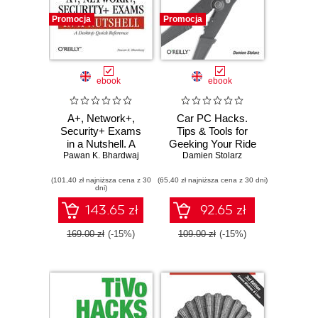
Promocja
Promocja
ebook
ebook
A+, Network+,
Car PC Hacks.
Security+ Exams
Tips & Tools for
in a Nutshell. A
Geeking Your Ride
Pawan K. Bhardwaj
Desktop Quick
Damien Stolarz
Reference
(101,40 zł najniższa cena z 30
(65,40 zł najniższa cena z 30 dni)
dni)
143.65 zł
92.65 zł
169.00 zł
(-15%)
109.00 zł
(-15%)