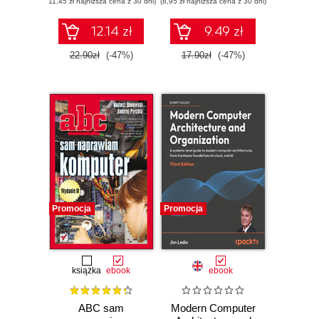
(11,45 zł najniższa cena z 30 dni)
(8,95 zł najniższa cena z 30 dni)
12.14 zł
9.49 zł
22.90zł
(-47%)
17.90zł
(-47%)
Promocja
Promocja
książka
ebook
ebook
ABC sam
Modern Computer