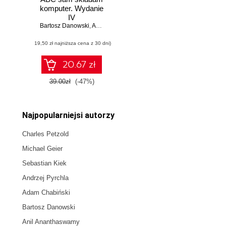
komputer. Wydanie
IV
Bartosz Danowski
,
Andrzej Pyrchla
(19,50 zł najniższa cena z 30 dni)
20.67 zł
39.00zł
(-47%)
Najpopularniejsi autorzy
Charles Petzold
Michael Geier
Sebastian Kiek
Andrzej Pyrchla
Adam Chabiński
Bartosz Danowski
Anil Ananthaswamy