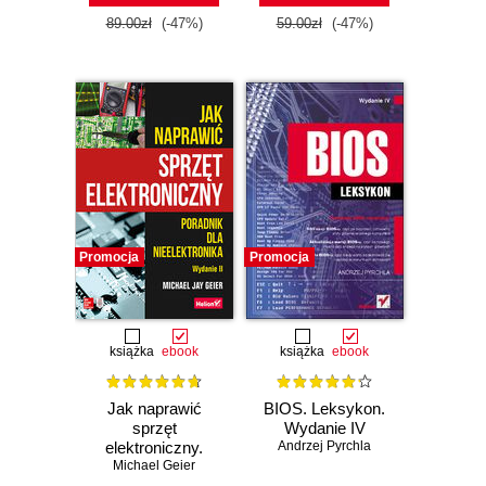
89.00zł
(-47%)
59.00zł
(-47%)
Promocja
Promocja
książka
ebook
książka
ebook
Jak naprawić
BIOS. Leksykon.
sprzęt
Wydanie IV
elektroniczny.
Andrzej Pyrchla
Poradnik dla
Michael Geier