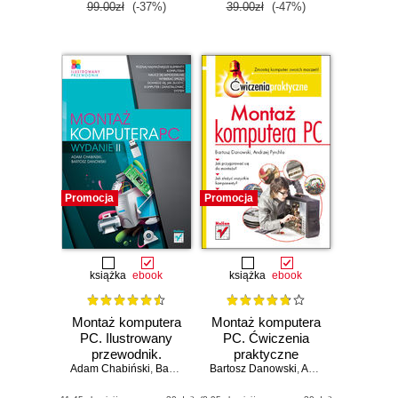
99.00zł
(-37%)
39.00zł
(-47%)
Promocja
Promocja
książka
ebook
książka
ebook
Montaż komputera
Montaż komputera
PC. Ilustrowany
PC. Ćwiczenia
przewodnik.
praktyczne
Adam Chabiński
Wydanie II
,
Bartosz Danowski
Bartosz Danowski
,
Andrzej Pyrchla