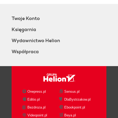
Twoje Konto
Księgarnia
Wydawnictwo Helion
Współpraca
Onepress.pl
Sensus.pl
Editio.pl
DlaBystrzakow.pl
Bezdroza.pl
Ebookpoint.pl
Videopoint.pl
Beya.pl