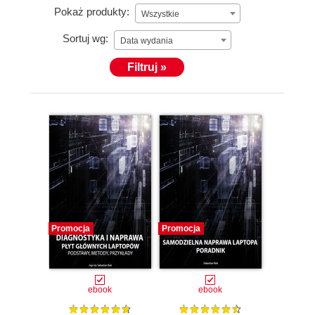
Pokaż produkty:
Wszystkie
Sortuj wg:
Data wydania
Filtruj »
Promocja
Promocja
ebook
ebook