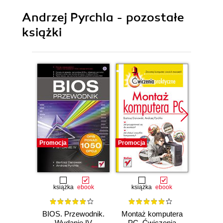
Andrzej Pyrchla - pozostałe
książki
Promocja
Promocja
Promocj
książka
ebook
książka
ebook
ksią
BIOS. Przewodnik.
Montaż komputera
ABC s
Wydanie IV
PC. Ćwiczenia
komput