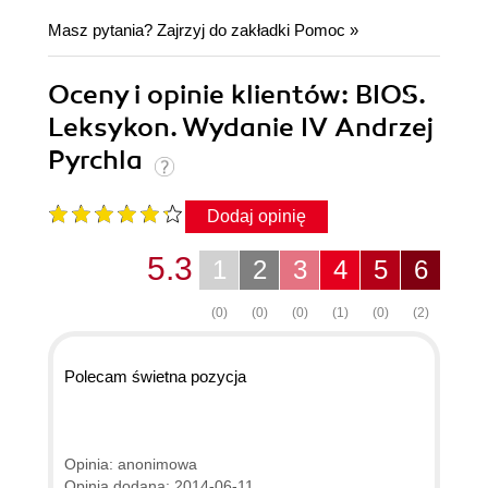
Masz pytania? Zajrzyj do zakładki
Pomoc
»
Oceny i opinie klientów: BIOS.
Leksykon. Wydanie IV Andrzej
Pyrchla
Dodaj opinię
5.3
1
2
3
4
5
6
(0)
(0)
(0)
(1)
(0)
(2)
Polecam świetna pozycja
Opinia: anonimowa
Opinia dodana: 2014-06-11