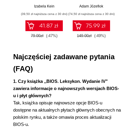
przykłady i
p
Izabela Kein
Adam Józefiok
Wito
Producenci BIOS-ów - bardziej i mniej znani (225)
ćwiczenia
(39,50 zł najniższa cena z 30 dni)
(74,50 zł najniższa cena z 30 dni)
(29,95 zł naj
Strony przydatne w trakcie poszukiwania
informacji o BIOS-ie i plików z uaktualnieniami,
41.87 zł
75.99 zł
identyfikacji płyt głównych oraz ogólnych
79.00zł
(-47%)
149.00zł
(-49%)
59.9
problemów z BIOS-em (225)
Strony producentów płyt głównych (226)
Zakończenie (227)
Najczęściej zadawane pytania
Skorowidz (229)
(FAQ)
1. Czy książka ,,BIOS. Leksykon. Wydanie IV"
zawiera informacje o najnowszych wersjach BIOS-
u i płyt głównych?
Tak, książka opisuje najnowsze opcje BIOS-u
dostępne na aktualnych płytach głównych obecnych na
polskim rynku, a także omawia proces aktualizacji
BIOS-u.