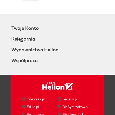
Twoje Konto
Księgarnia
Wydawnictwo Helion
Współpraca
Onepress.pl
Sensus.pl
Editio.pl
DlaBystrzakow.pl
Bezdroza.pl
Ebookpoint.pl