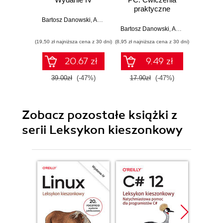
praktyczne
Bartosz Danowski
,
Andrzej Pyrchla
Bartosz Danowski
,
Andrzej Pyrchla
Bartosz 
(19,50 zł najniższa cena z 30 dni)
(8,95 zł najniższa cena z 30 dni)
(19,50 zł naj
20.67 zł
9.49 zł
39.00zł
(-47%)
17.90zł
(-47%)
39.0
Zobacz pozostałe książki z
serii Leksykon kieszonkowy