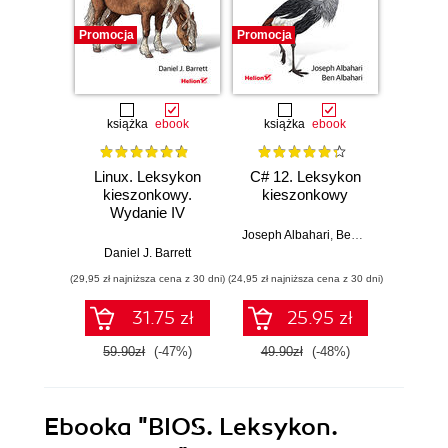
Promocja
Promocja
Promocj
książka
ebook
książka
ebook
ksią
Linux. Leksykon
C# 12. Leksykon
Poto
kieszonkowy.
kieszonkowy
Le
Wydanie IV
kies
Prze
Joseph Albahari
,
Ben Albahari
prze
Daniel J. Barrett
Jame
da
(29,95 zł najniższa cena z 30 dni)
(24,95 zł najniższa cena z 30 dni)
(24,95 zł naj
pot
a
31.75 zł
25.95 zł
59.90zł
(-47%)
49.90zł
(-48%)
49.9
Ebooka
"BIOS. Leksykon.