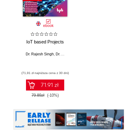
ebook
IoT based Projects
Dr. Rajesh Singh
,
Dr. Anita Gehlot
,
Dr. Lovi Raj Gupta
,
Navjot Ratho
(71,91 zł najniższa cena z 30 dni)
71.91 zł
79.89zł
(-10%)