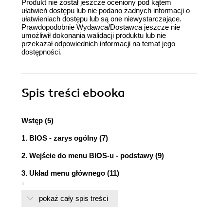
Produkt nie został jeszcze oceniony pod kątem
ułatwień dostępu lub nie podano żadnych informacji o
ułatwieniach dostępu lub są one niewystarczające.
Prawdopodobnie Wydawca/Dostawca jeszcze nie
umożliwił dokonania walidacji produktu lub nie
przekazał odpowiednich informacji na temat jego
dostępności.
Spis treści
ebooka
Wstęp (5)
1. BIOS - zarys ogólny (7)
2. Wejście do menu BIOS-u - podstawy (9)
3. Układ menu głównego (11)
Najczęściej występujący układ menu BIOS-u
pokaż cały spis treści
niezależnie od jego producenta (11)
4. Alfabetyczny wykaz opcji BIOS-u (15)