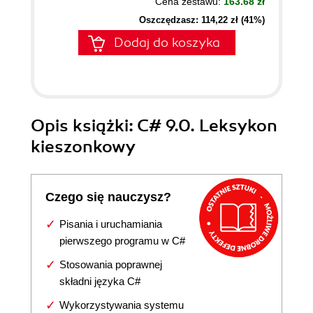
Cena zestawu:
163.68 zł
Oszczędzasz: 114,22 zł (41%)
Dodaj do koszyka
Opis
książki
: C# 9.0. Leksykon
kieszonkowy
Czego się nauczysz?
Pisania i uruchamiania
pierwszego programu w C#
Stosowania poprawnej
składni języka C#
Wykorzystywania systemu