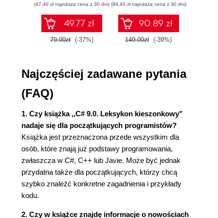
Enumeratory i iteratory 156
(47,40 zł najniższa cena z 30 dni)
(89,40 zł najniższa cena z 30 dni)
(35,94 zł naj
Typy z dopuszczalną wartością pustą 161
49.77 zł
90.89 zł
Zabezpieczanie pustych referencji 167
Metody rozszerzające 169
79.00zł
(-37%)
149.00zł
(-39%)
59.9
Typy anonimowe 171
Krotki 171
Najczęściej zadawane pytania
Rekordy (C# 9) 174
Wzorce 181
(FAQ)
LINQ 185
Wiązanie dynamiczne 210
1. Czy książka ,,C# 9.0. Leksykon kieszonkowy"
Przeciążanie operatorów 219
nadaje się dla początkujących programistów?
Atrybuty 222
Książka jest przeznaczona przede wszystkim dla
Atrybuty wywołania 226
osób, które znają już podstawy programowania,
Funkcje asynchroniczne 227
zwłaszcza w C#, C++ lub Javie. Może być jednak
Wskaźniki i kod nienadzorowany 238
przydatna także dla początkujących, którzy chcą
Wskaźniki do funkcji (C# 9) 243
szybko znaleźć konkretne zagadnienia i przykłady
Dyrektywy preprocesora 244
kodu.
Dokumentacja XML 247
2. Czy w książce znajdę informacje o nowościach