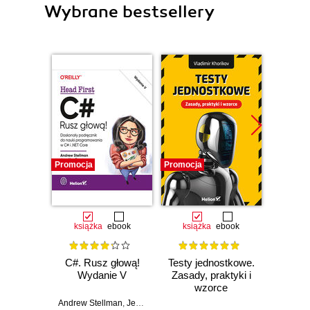
Wybrane bestsellery
Promocja
Promocja
Promocj
książka
ebook
książka
ebook
ksią
C#. Rusz głową!
Testy jednostkowe.
Uni
Wydanie V
Zasady, praktyki i
Pr
wzorce
prog
Andrew Stellman
,
Jennifer Greene