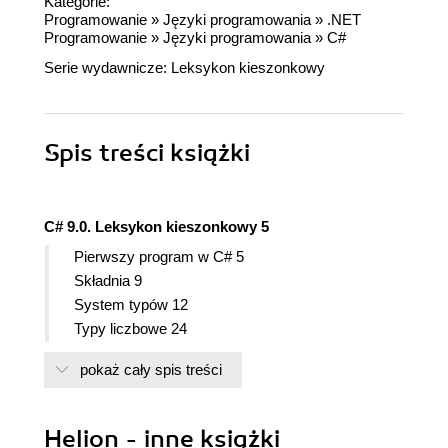
Kategorie:
Programowanie
»
Języki programowania
»
.NET
Programowanie
»
Języki programowania
»
C#
Serie wydawnicze:
Leksykon kieszonkowy
Spis treści
książki
C# 9.0. Leksykon kieszonkowy 5
Pierwszy program w C# 5
Składnia 9
System typów 12
Typy liczbowe 24
Typ wartości logicznych i operatory logiczne 32
pokaż cały spis treści
Znaki i ciągi znaków 34
Tablice 39
Zmienne i parametry 44
Helion - inne książki