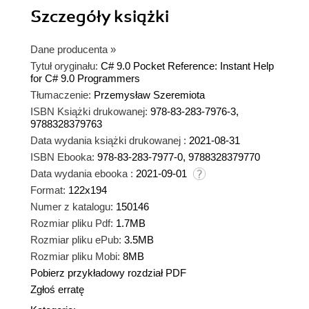
Szczegóły
książki
Dane producenta
»
Tytuł oryginału:
C# 9.0 Pocket Reference: Instant Help
for C# 9.0 Programmers
Tłumaczenie:
Przemysław Szeremiota
ISBN Książki drukowanej:
978-83-283-7976-3,
9788328379763
Data wydania książki drukowanej :
2021-08-31
ISBN Ebooka:
978-83-283-7977-0, 9788328379770
Data wydania ebooka :
2021-09-01
Format:
122x194
Numer z katalogu:
150146
Rozmiar pliku Pdf:
1.7MB
Rozmiar pliku ePub:
3.5MB
Rozmiar pliku Mobi:
8MB
Pobierz przykładowy rozdział PDF
Zgłoś erratę