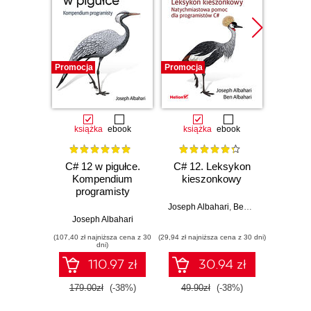
Promocja
Promocja
Promocj
książka
ebook
książka
ebook
C# 12 w pigułce.
C# 12. Leksykon
C# 12 i
Kompendium
kieszonkowy
programisty
Jose
Joseph Albahari
,
Ben Albahari
Joseph Albahari
(107,40 zł najniższa cena z 30
(29,94 zł najniższa cena z 30 dni)
(203,15 zł 
dni)
110.97 zł
30.94 zł
179.00zł
(-38%)
49.90zł
(-38%)
239.0