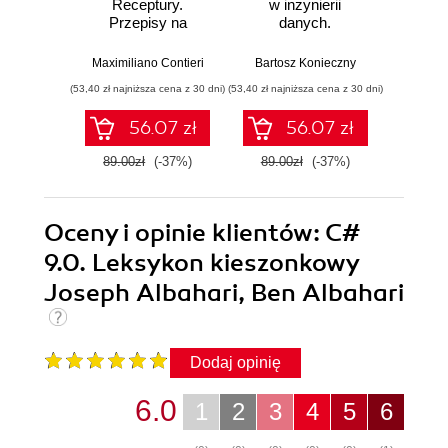
Receptury.
w inżynierii
Lan
Przepisy na
danych.
Proj
poprawienie
Sprawdzone
aplika
struktury i jakości
rozwiązania i dobre
na
Maximiliano Contieri
Bartosz Konieczny
Mayo Os
Twojego kodu
praktyki
mo
(53,40 zł najniższa cena z 30 dni)
(53,40 zł najniższa cena z 30 dni)
(47,40 zł naj
języ
p
56.07 zł
56.07 zł
89.00zł
(-37%)
89.00zł
(-37%)
79.0
Oceny i opinie klientów: C#
9.0. Leksykon kieszonkowy
Joseph Albahari, Ben Albahari
Dodaj opinię
6.0
1
2
3
4
5
6