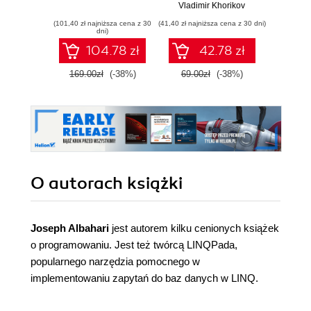
Vladimir Khorikov
Ja
(101,40 zł najniższa cena z 30
(41,40 zł najniższa cena z 30 dni)
(47,40 zł naj
dni)
104.78 zł
42.78 zł
169.00zł
(-38%)
69.00zł
(-38%)
79.0
O autorach
książki
Joseph Albahari
jest autorem kilku cenionych książek
o programowaniu. Jest też twórcą LINQPada,
popularnego narzędzia pomocnego w
implementowaniu zapytań do baz danych w LINQ.