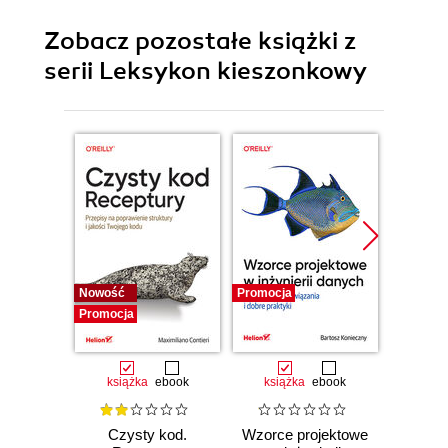
Zobacz pozostałe książki z
serii Leksykon kieszonkowy
Nowość
Promocja
Bestselle
Promocja
Promocj
książka
ebook
książka
ebook
ksią
Czysty kod.
Wzorce projektowe
Lan