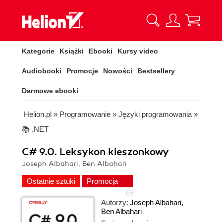
Kategorie
Książki
Ebooki
Kursy video
Audiobooki
Promocje
Nowości
Bestsellery
Darmowe ebooki
Helion.pl
»
Programowanie
»
Języki programowania
»
📚 .NET
C# 9.0. Leksykon kieszonkowy
Joseph Albahari, Ben Albahari
Ostatnie sztuki
Promocja
Autorzy:
Joseph Albahari
,
Ben Albahari