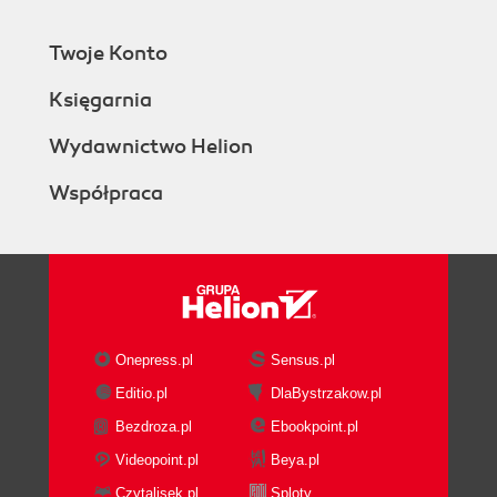
Twoje Konto
Księgarnia
Wydawnictwo Helion
Współpraca
Onepress.pl
Sensus.pl
Editio.pl
DlaBystrzakow.pl
Bezdroza.pl
Ebookpoint.pl
Videopoint.pl
Beya.pl
Czytalisek.pl
Sploty