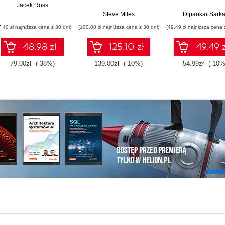
Fundamentals. Build
Hours at Work E
Jacek Ross
practical skills and
Week
Steve Miles
Dipankar Sarka
confidently prepare
7,40 zł najniższa cena z 30 dni)
(100,08 zł najniższa cena z 30 dni)
(49,49 zł najniższa cena 
for the Microsoft AB-
900 certification
48.98 zł
125.10 zł
49.49 z
exam
79.00zł
(-38%)
139.00zł
(-10%)
54.99zł
(-10%