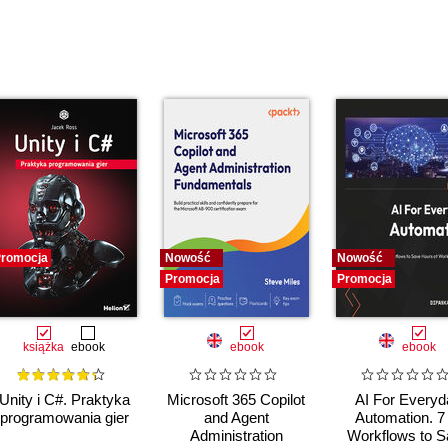
romocja
Nowość
Nowość
Promocja
Promocja
książka
ebook
ebook
ebook
Unity i C#. Praktyka
Microsoft 365 Copilot
AI For Everyd
programowania gier
and Agent
Automation. 7
Administration
Workflows to S