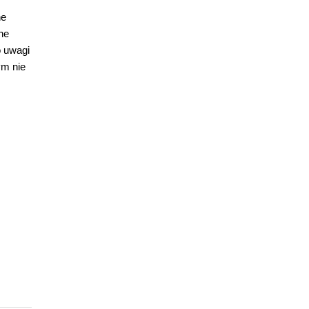
ne
ne
o uwagi
ym nie