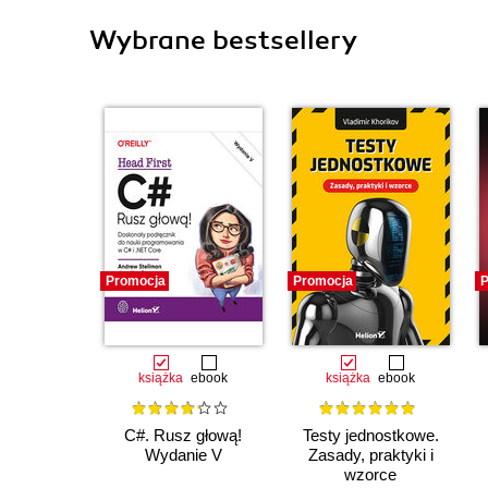
Wybrane bestsellery
Promocja
Promocja
P
książka
ebook
książka
ebook
C#. Rusz głową!
Testy jednostkowe.
Wydanie V
Zasady, praktyki i
wzorce