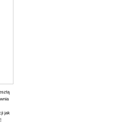
esztą
ewnia
i jak
ć