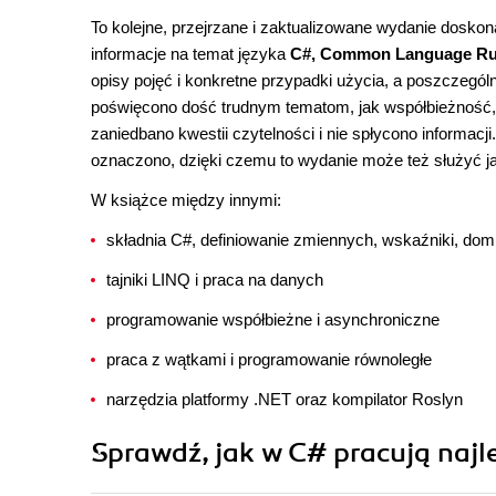
To kolejne, przejrzane i zaktualizowane wydanie doskona
informacje na temat języka
C#, Common Language Run
opisy pojęć i konkretne przypadki użycia, a poszczegól
poświęcono dość trudnym tematom, jak współbieżność, 
zaniedbano kwestii czytelności i nie spłycono informacji
oznaczono, dzięki czemu to wydanie może też służyć ja
W książce między innymi:
składnia C#, definiowanie zmiennych, wskaźniki, dom
tajniki LINQ i praca na danych
programowanie współbieżne i asynchroniczne
praca z wątkami i programowanie równoległe
narzędzia platformy .NET oraz kompilator Roslyn
Sprawdź, jak w C# pracują najle