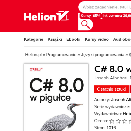
Kursy -65%
Inż. zwrotna 39,90
Kategorie
Książki
Ebooki
Kursy video
Audiobo
Helion.pl
»
Programowanie
»
Języki programowania
»
C# 8.0 w
Joseph Albahari, 
Ostatnie sztuki
Autorzy:
Joseph Al
Serie wydawnicze:
Wydawnictwo:
Heli
Ocena:
Stron:
1016