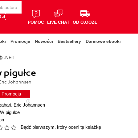
 zł
POMOC
LIVE CHAT
OD O,OOZŁ
oki
Promocje
Nowości
Bestsellery
Darmowe ebooki
📚 .NET
 pigułce
Eric Johannsen
Promocja
bahari
,
Eric Johannsen
W pigułce
on
Bądź pierwszym, który oceni tę książkę