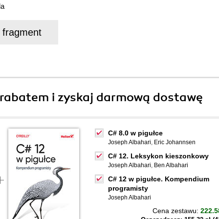
da
j fragment
rabatem i zyskaj darmową dostawę
C# 8.0 w pigułce
Joseph Albahari
,
Eric Johannsen
C# 12. Leksykon kieszonkowy
Joseph Albahari
,
Ben Albahari
C# 12 w pigułce. Kompendium
programisty
Joseph Albahari
Cena zestawu:
222.5