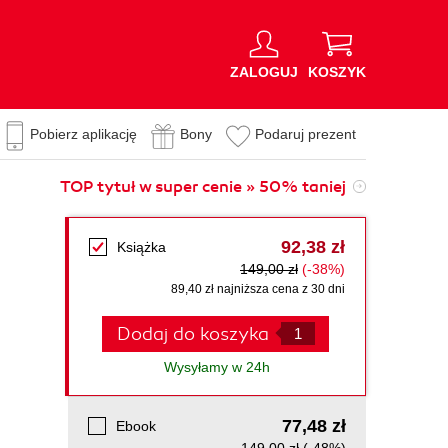
ZALOGUJ
KOSZYK
Pobierz aplikację
Bony
Podaruj prezent
TOP tytuł w super cenie » 50% taniej
92,38 zł
Książka
149,00 zł
(-38%)
89,40 zł najniższa cena z 30 dni
Dodaj do koszyka
Wysyłamy w 24h
77,48 zł
Ebook