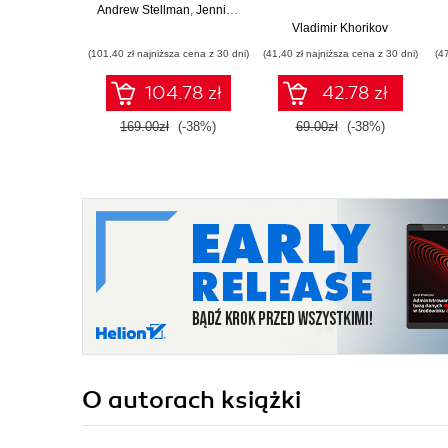
Andrew Stellman
,
Jennifer Greene
Vladimir Khorikov
(101,40 zł najniższa cena z 30 dni)
(41,40 zł najniższa cena z 30 dni)
(4
104.78 zł
42.78 zł
169.00zł
(-38%)
69.00zł
(-38%)
O autorach
książki