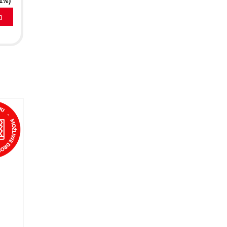
41%)
a