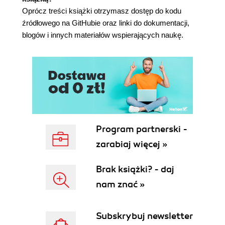
Standardy języka C#
Oprócz treści książki otrzymasz dostęp do kodu
Odczytywanie wersji używanego kompilatora
źródłowego na GitHubie oraz linki do dokumentacji,
C#
blogów i innych materiałów wspierających naukę.
Wyświetlanie numeru wersji kompilatora
Poznawanie gramatyki i słownictwa języka C#
Gramatyka języka C#
Instrukcje
Komentarze
Bloki
Przykłady instrukcji i bloków
Słownictwo języka C#
Program partnerski -
Porównanie języków programowania do
zarabiaj więcej »
języków ludzkich
Zmiana schematu kolorów składni języka C#
Brak książki? - daj
Pomoc przy pisaniu kodu
nam znać »
Importowanie przestrzeni nazw
Niejawne i globalne importowanie przestrzeni
nazw
Subskrybuj newsletter
Czasowniki jako metody