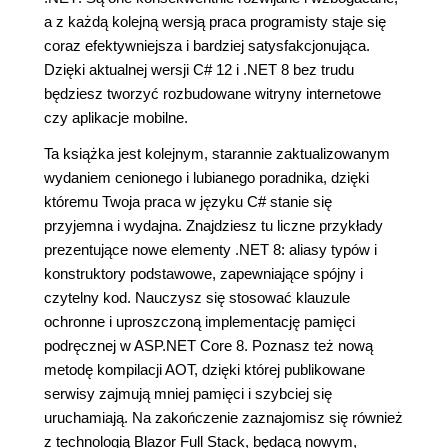
a z każdą kolejną wersją praca programisty staje się
coraz efektywniejsza i bardziej satysfakcjonująca.
Dzięki aktualnej wersji C# 12 i .NET 8 bez trudu
będziesz tworzyć rozbudowane witryny internetowe
czy aplikacje mobilne.
Ta książka jest kolejnym, starannie zaktualizowanym
wydaniem cenionego i lubianego poradnika, dzięki
któremu Twoja praca w języku C# stanie się
przyjemna i wydajna. Znajdziesz tu liczne przykłady
prezentujące nowe elementy .NET 8: aliasy typów i
konstruktory podstawowe, zapewniające spójny i
czytelny kod. Nauczysz się stosować klauzule
ochronne i uproszczoną implementację pamięci
podręcznej w ASP.NET Core 8. Poznasz też nową
metodę kompilacji AOT, dzięki której publikowane
serwisy zajmują mniej pamięci i szybciej się
uruchamiają. Na zakończenie zaznajomisz się również
z technologią Blazor Full Stack, będącą nowym,