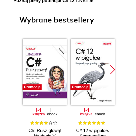
Poznaj pełny potencjał C# 12 i .NET 8!
Wybrane bestsellery
Promocja
Promocja
Promocj
książka
ebook
książka
ebook
ksią
C#. Rusz głową!
C# 12 w pigułce.
Testy 
Wydanie V
Kompendium
Zasady