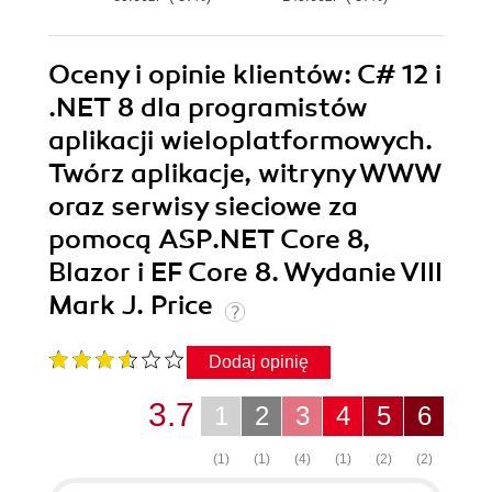
Oceny i opinie klientów: C# 12 i
.NET 8 dla programistów
aplikacji wieloplatformowych.
Twórz aplikacje, witryny WWW
oraz serwisy sieciowe za
pomocą ASP.NET Core 8,
Blazor i EF Core 8. Wydanie VIII
Mark J. Price
Dodaj opinię
3.7
1
2
3
4
5
6
(1)
(1)
(4)
(1)
(2)
(2)