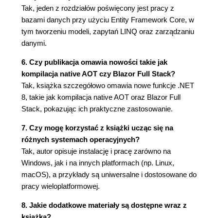
Narzędzia AI, takie jak ChatGPT i GitHub
Tak, jeden z rozdziałów poświęcony jest pracy z
Copilot
bazami danych przy użyciu Entity Framework Core, w
Wyłączanie narzędzi, gdy zaczynają
tym tworzeniu modeli, zapytań LINQ oraz zarządzaniu
przeszkadzać
danymi.
Praktyka i ćwiczenia
6. Czy publikacja omawia nowości takie jak
Ćwiczenie 1.1 - sprawdź swoją wiedzę
kompilacja native AOT czy Blazor Full Stack?
Ćwiczenie 1.2 - ćwicz C# gdzie się da
Tak, książka szczegółowo omawia nowe funkcje .NET
Ćwiczenie 1.3 - dalsza lektura
8, takie jak kompilacja native AOT oraz Blazor Full
Ćwiczenie 1.4 - używanie notatników Polyglot
Stack, pokazując ich praktyczne zastosowanie.
Ćwiczenie 1.5 - motywy kolorystyczne w
nowoczesnym .NET
7. Czy mogę korzystać z książki ucząc się na
Ćwiczenie 1.6 - darmowa nauka C# i
różnych systemach operacyjnych?
certyfikacja
Tak, autor opisuje instalację i pracę zarówno na
Ćwiczenie 1.7 - wersje alfa platformy .NET
Windows, jak i na innych platformach (np. Linux,
Podsumowanie
macOS), a przykłady są uniwersalne i dostosowane do
Rozdział 2. Mówimy w C#
pracy wieloplatformowej.
Wprowadzenie do języka C#
8. Jakie dodatkowe materiały są dostępne wraz z
Rozpoznawanie wersji oraz funkcji języka
książką?