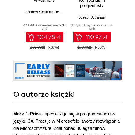
programisty
w
Andrew Stellman
,
Jennifer Greene
Joseph Albahari
Vladi
(101,40 zł najniższa cena z 30
(107,40 zł najniższa cena z 30
(41,40 zł naj
dni)
dni)
104.78 zł
110.97 zł
169.00zł
(-38%)
179.00zł
(-38%)
69.0
O autorze
książki
Mark J. Price
- specjalizuje się w programowaniu w
języku C#. Pracuje w Microsofcie, tworzy rozwiązania
dla Microsoft Azure. Zdał ponad 80 egzaminów