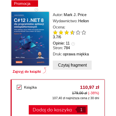
Promocja
Autor:
Mark J. Price
Wydawnictwo:
Helion
Ocena:
3.7
/
6
Opinie:
11
Stron:
784
Druk:
oprawa miękka
Czytaj fragment
Zajrzyj do książki
110,97 zł
Książka
179,00 zł
(-38%)
107,40 zł najniższa cena z 30 dni
Dodaj do koszyka