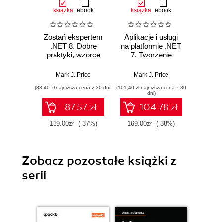
książka
ebook
książka
ebook
ksią
Zostań ekspertem
Aplikacje i usługi
C# 11 
.NET 8. Dobre
na platformie .NET
prog
praktyki, wzorce
7. Tworzenie
a
projektowe,
praktycznych
wielopl
debugowanie i
projektów opartych
Twórz
Mark J. Price
Mark J. Price
Mar
testowanie aplikacji
na programach
witryn
(83,40 zł najniższa cena z 30 dni)
(101,40 zł najniższa cena z 30
(89,50 zł naj
Blazor, .NET
serwi
dni)
MAUI, gRPC,
za
87.57 zł
104.78 zł
GraphQL i innych
ASP.N
zaawansowanych
Blazor 
139.00zł
(-37%)
169.00zł
(-38%)
179.0
technologiach
Wyd
Zobacz pozostałe książki z
serii