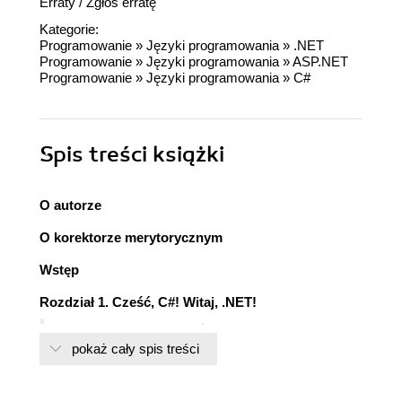
Erraty
/
Zgłoś erratę
Kategorie:
Programowanie
»
Języki programowania
»
.NET
Programowanie
»
Języki programowania
»
ASP.NET
Programowanie
»
Języki programowania
»
C#
Spis treści
książki
O autorze
O korektorze merytorycznym
Wstęp
Rozdział 1. Cześć, C#! Witaj, .NET!
Wprowadzenie do książki i jej zawartości
pokaż cały spis treści
Pobieranie kodu przygotowanego dla tej
książki
Pojęcia związane z .NET używane w tej