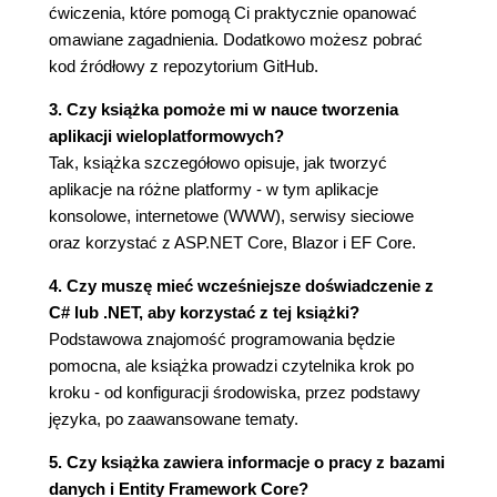
Podsumowanie innych typów projektów
ćwiczenia, które pomogą Ci praktycznie opanować
używanych w tej książce
omawiane zagadnienia. Dodatkowo możesz pobrać
Wykorzystywanie repozytorium GitHuba w tej
kod źródłowy z repozytorium GitHub.
książce
3. Czy książka pomoże mi w nauce tworzenia
Kod aplikacji tworzonych w tej książce
aplikacji wieloplatformowych?
Pobieranie kodu rozwiązań z repozytorium
Tak, książka szczegółowo opisuje, jak tworzyć
GitHuba
aplikacje na różne platformy - w tym aplikacje
Używanie systemu Git w Visual Studio Code
konsolowe, internetowe (WWW), serwisy sieciowe
Gdzie znaleźć pomoc?
oraz korzystać z ASP.NET Core, Blazor i EF Core.
Przeglądanie dokumentacji Microsoftu
Linki do dokumentacji używane w tej książce
4. Czy muszę mieć wcześniejsze doświadczenie z
Uzyskiwanie pomocy dla narzędzia dotnet
C# lub .NET, aby korzystać z tej książki?
Przeglądanie definicji typów i ich elementów
Podstawowa znajomość programowania będzie
Konfigurowanie wskazówek w tekście
pomocna, ale książka prowadzi czytelnika krok po
Poszukiwanie odpowiedzi na Stack Overflow
kroku - od konfiguracji środowiska, przez podstawy
Poszukiwanie odpowiedzi za pomocą Google
języka, po zaawansowane tematy.
Przeszukiwanie kodu źródłowego .NET
Subskrybowanie blogów
5. Czy książka zawiera informacje o pracy z bazami
Filmy Scotta Hanselmana
danych i Entity Framework Core?