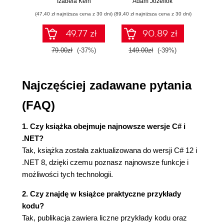
Izabela Kein
Adam Józefiok
Wito
ćwiczenia
Pisanie kodu za pomocą Visual Studio 2022
(47,40 zł najniższa cena z 30 dni)
(89,40 zł najniższa cena z 30 dni)
(35,94 zł naj
Kompilowanie i uruchamianie kodu w Visual
49.77 zł
90.89 zł
Studio
Programy najwyższego poziomu
79.00zł
(-37%)
149.00zł
(-39%)
59.9
Wymagania programów najwyższego
poziomu
Najczęściej zadawane pytania
Ujawnianie przestrzeni nazwy klasy Program
Dodawanie drugiego projektu w Visual Studio
(FAQ)
2022
Tworzenie aplikacji konsoli za pomocą Visual
1. Czy książka obejmuje najnowsze wersje C# i
Studio Code
.NET?
Pisanie kodu za pomocą Visual Studio Code
Tak, książka została zaktualizowana do wersji C# 12 i
Kompilowanie i uruchamianie kodu za
.NET 8, dzięki czemu poznasz najnowsze funkcje i
pomocą polecenia dotnet
możliwości tych technologii.
Dodawanie drugiego projektu w Visual Studio
Code
2. Czy znajdę w książce praktyczne przykłady
Podsumowanie kroków wykonanych w Visual
kodu?
Studio Code
Tak, publikacja zawiera liczne przykłady kodu oraz