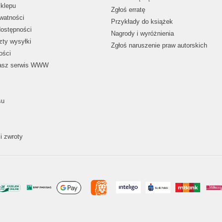
klepu
Zgłoś erratę
ywatności
Przykłady do książek
dostępności
Nagrody i wyróżnienia
zty wysyłki
Zgłoś naruszenie praw autorskich
ości
nasz serwis WWW
su
i zwroty