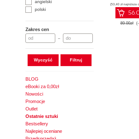
angielski
(53,40 zł najniższa 
Wydanie
polski
56.0
89.00zł
(
Zakres cen
–
Wyczyść
BLOG
eBooki za 0,00zł
Nowości
Promocje
Outlet
Ostatnie sztuki
Bestsellery
Najlepiej oceniane
Przedsprzedaż