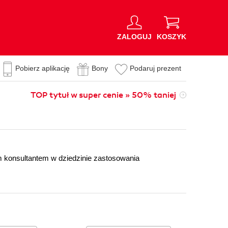
ZALOGUJ
KOSZYK
Pobierz aplikację
Bony
Podaruj prezent
TOP tytuł w super cenie » 50% taniej
m konsultantem w dziedzinie zastosowania