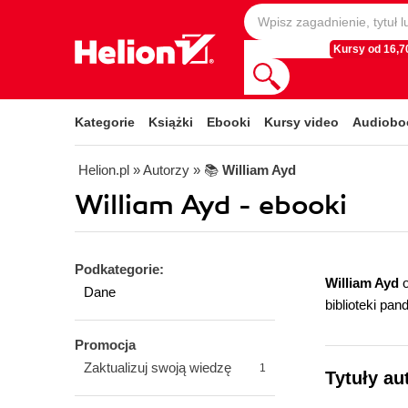
Kursy od 16,70
Kategorie
Książki
Ebooki
Kursy video
Audiobo
Helion.pl
» Autorzy
» 📚
William Ayd
William Ayd - ebooki
Podkategorie:
William Ayd
o
Dane
biblioteki pan
Promocja
Zaktualizuj swoją wiedzę
1
Tytuły au