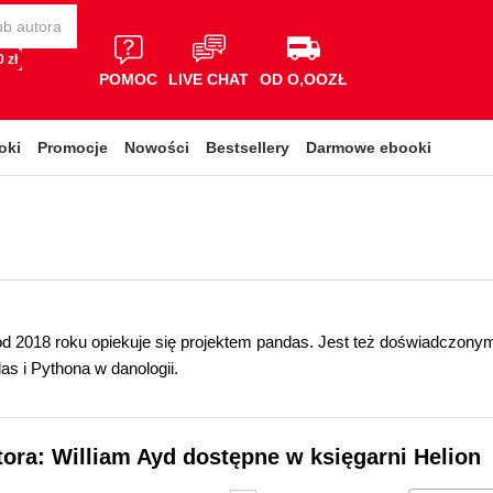
 zł
POMOC
LIVE CHAT
OD O,OOZŁ
oki
Promocje
Nowości
Bestsellery
Darmowe ebooki
d 2018 roku opiekuje się projektem pandas. Jest też doświadczony
das i Pythona w danologii.
tora: William Ayd dostępne w księgarni Helion