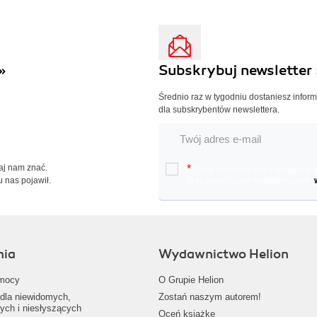
»
Subskrybuj newsletter 
Średnio raz w tygodniu dostaniesz infor
dla subskrybentów newslettera.
Daj nam znać.
*
Chcę otrzymywać na podany e-ma
u nas pojawił.
oraz nowościach wydawniczych.
nia
Wydawnictwo Helion
mocy
O Grupie Helion
dla niewidomych,
Zostań naszym autorem!
ych i niesłyszących
Oceń książkę