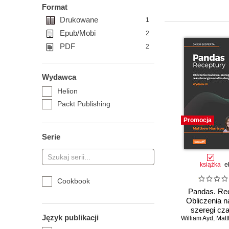
Format
Drukowane
1
Epub/Mobi
2
PDF
2
Wydawca
Helion
Packt Publishing
Promocja
Serie
książka
e
Cookbook
Pandas. Rec
Obliczenia 
szeregi cz
Język publikacji
William Ayd
eksploracyjn
,
Matth
danych w Py