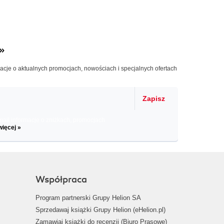
»
macje o aktualnych promocjach, nowościach i specjalnych ofertach
Zapisz
il informacje o zniżkach, promocjach
więcej »
Współpraca
Program partnerski Grupy Helion SA
Sprzedawaj książki Grupy Helion (eHelion.pl)
Zamawiaj książki do recenzji (Biuro Prasowe)