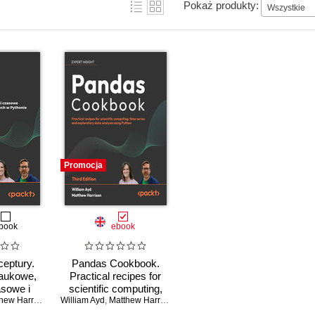
Pokaż produkty:
Wszystkie
Promocja
book
ebook
eptury.
Pandas Cookbook.
naukowe,
Practical recipes for
asowe i
scientific computing,
a analiza
ew Harrison
William Ayd
time series, and
,
Matthew Harrison
,
Wes McKinney
thonie.
exploratory data