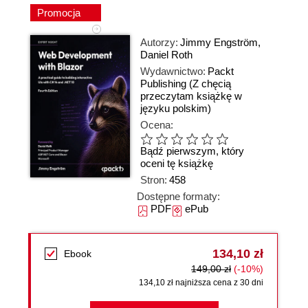
Promocja
Autorzy:
Jimmy Engström
,
Daniel Roth
Wydawnictwo:
Packt
Publishing
(Z chęcią
przeczytam książkę w
języku polskim)
Ocena:
Bądź pierwszym, który
oceni tę książkę
Stron:
458
Dostępne formaty:
PDF
ePub
134,10 zł
Ebook
149,00 zł
(-10%)
134,10 zł najniższa cena z 30 dni