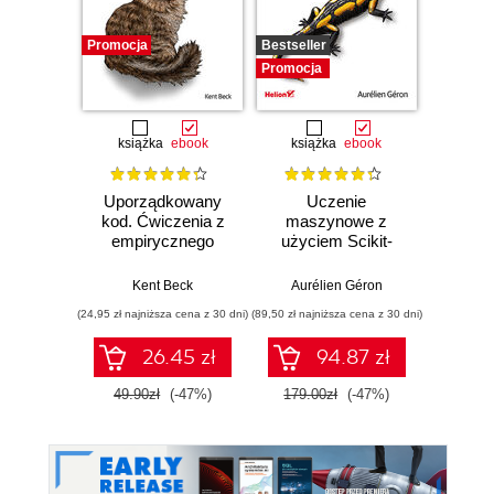
Promocja
Bestseller
Promocj
Promocja
książka
ebook
książka
ebook
ksią
Uporządkowany
Uczenie
Ko
kod. Ćwiczenia z
maszynowe z
Doma
empirycznego
użyciem Scikit-
D
projektowania
Learn, Keras i
Dosto
oprogramowania
TensorFlow.
arc
Kent Beck
Aurélien Géron
Vlad
Wydanie III
aplikacj
(24,95 zł najniższa cena z 30 dni)
(89,50 zł najniższa cena z 30 dni)
(39,50 zł naj
bi
26.45 zł
94.87 zł
49.90zł
(-47%)
179.00zł
(-47%)
79.0