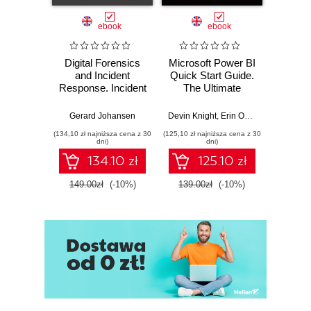
ebook
ebook
Digital Forensics
Microsoft Power BI
Pract
and Incident
Quick Start Guide.
Intel
Response. Incident
The Ultimate
Data-D
Response tools
Beginner's Guide
Hunti
and techniques for
to Power BI, Data
your c
Gerard Johansen
Devin Knight
,
Erin Ostrowsky
,
Mitchel
effective cyber
Storytelling, AI
effor
(134,10 zł najniższa cena z 30
(125,10 zł najniższa cena z 30
(116,10 zł 
threat response -
Tools, and
dete
dni)
dni)
Fourth Edition
Microsoft Fabric -
def
134.10 zł
125.10 zł
Fourth Edition
ATT&C
tool
149.00zł
(-10%)
139.00zł
(-10%)
129.0
E