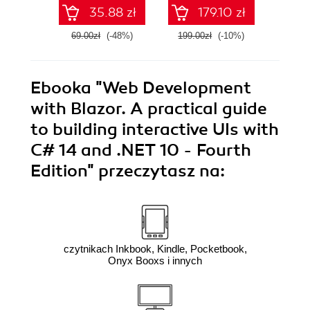
.NET 7. Wydanie II
35.88 zł
179.10 zł
69.00zł
(-48%)
199.00zł
(-10%)
149.0
Ebooka
"Web Development
with Blazor. A practical guide
to building interactive UIs with
C# 14 and .NET 10 - Fourth
Edition"
przeczytasz na:
czytnikach Inkbook, Kindle, Pocketbook,
Onyx Booxs i innych