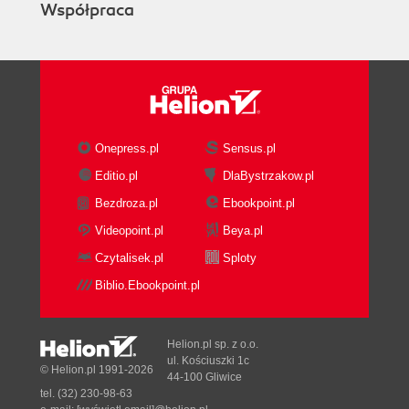
Współpraca
Onepress.pl
Sensus.pl
Editio.pl
DlaBystrzakow.pl
Bezdroza.pl
Ebookpoint.pl
Videopoint.pl
Beya.pl
Czytalisek.pl
Sploty
Biblio.Ebookpoint.pl
Helion.pl sp. z o.o.
ul. Kościuszki 1c
© Helion.pl 1991-2026
44-100 Gliwice
tel. (32) 230-98-63