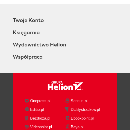
Twoje Konto
Księgarnia
Wydawnictwo Helion
Współpraca
Onepress.pl
Sensus.pl
Editio.pl
DlaBystrzakow.pl
Bezdroza.pl
Ebookpoint.pl
Videopoint.pl
Beya.pl