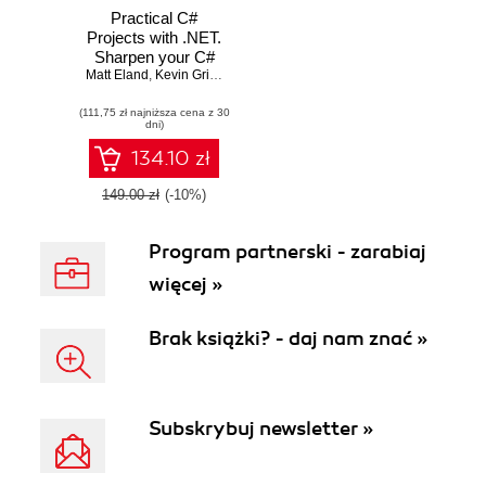
Practical C#
Projects with .NET.
Sharpen your C#
Matt Eland
and .NET skills to
,
Kevin Griffin
build fun console,
(111,75 zł najniższa cena z 30
web, game and AI
dni)
apps with modern
tools and patterns
134.10 zł
149.00 zł
(-10%)
Program partnerski - zarabiaj
więcej »
Brak książki? - daj nam znać »
Subskrybuj newsletter »