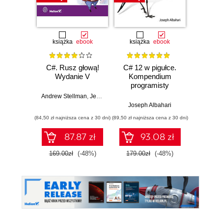
książka
ebook
książka
ebook
ksią
C#. Rusz głową!
C# 12 w pigułce.
Testy 
Wydanie V
Kompendium
Zasady
programisty
w
Andrew Stellman
,
Jennifer Greene
Joseph Albahari
Vladi
(84,50 zł najniższa cena z 30 dni)
(89,50 zł najniższa cena z 30 dni)
(34,50 zł naj
87.87 zł
93.08 zł
169.00zł
(-48%)
179.00zł
(-48%)
69.0