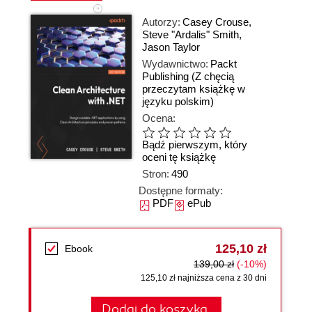
Autorzy:
Casey Crouse
,
Steve "Ardalis" Smith
,
Jason Taylor
Wydawnictwo:
Packt
Publishing
(Z chęcią
przeczytam książkę w
języku polskim)
Ocena:
Bądź pierwszym, który
oceni tę książkę
Stron:
490
Dostępne formaty:
PDF
ePub
125,10 zł
Ebook
139,00 zł
(-10%)
125,10 zł najniższa cena z 30 dni
Dodaj do koszyka