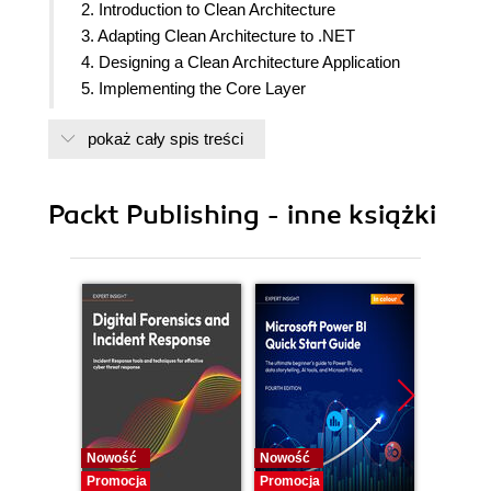
2. Introduction to Clean Architecture
3. Adapting Clean Architecture to .NET
4. Designing a Clean Architecture Application
5. Implementing the Core Layer
6. Implementing the Infrastructure Layer
pokaż cały spis treści
7. Implementing the Persistence Layer
8. Implementing the Presentation Layer with
Identity
Packt Publishing - inne książki
9. Building Secure, Testable UI Components for
Use Cases
10. Improving Clean Architecture in .NET with
Structured Service Composition
11. Securing a Clean Architecture Application
12. Reducing Boilerplate in Clean Architecture
Applications
13. Deploying a Clean Architecture Application in
Azure
14. Managing and Evolving a Clean Architecture
Nowość
Nowość
Nowość
Application
Promocja
Promocja
Promocj