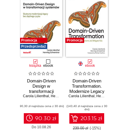
Promocja
Promocja
Przedsprzedaż
książka
ebook
ebook
Domain-Driven
Domain-Driven
Design w
Transformation.
transformacji
Modernize Legacy
Carola Lilienthal
systemów.
,
Henning Schwentner
Carola Lilienthal
Systems and
,
Henning Schwentner
Skuteczna
Mitigate Risk
(90,30 zł najniższa cena z 30 dni)
modernizacja
(143,40 zł najniższa cena z 30
dni)
legacy bez
zbędnego ryzyka
90.30 zł
203.15 zł
Do 10.08.26
239.00 zł
(-15%)