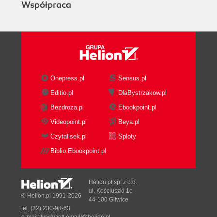
Współpraca
Onepress.pl
Sensus.pl
Editio.pl
DlaBystrzakow.pl
Bezdroza.pl
Ebookpoint.pl
Videopoint.pl
Beya.pl
Czytalisek.pl
Sploty
Biblio.Ebookpoint.pl
Helion.pl sp. z o.o.
ul. Kościuszki 1c
© Helion.pl 1991-2026
44-100 Gliwice
tel. (32) 230-98-63
e-mail:
[wyświetl email]@helion.pl