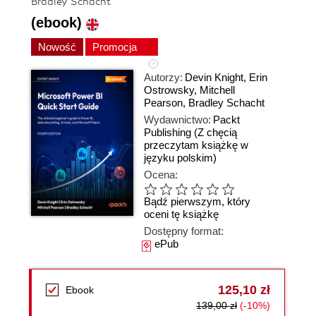
Bradley Schacht
(ebook)
Nowość
Promocja
Autorzy:
Devin Knight
,
Erin
Ostrowsky
,
Mitchell
Pearson
,
Bradley Schacht
Wydawnictwo:
Packt
Publishing
(Z chęcią
przeczytam książkę w
języku polskim)
Ocena:
Bądź pierwszym, który
oceni tę książkę
Dostępny format:
ePub
125,10 zł
Ebook
139,00 zł
(-10%)