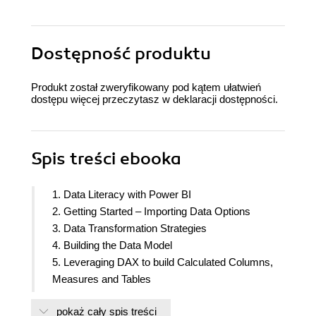
Dostępność produktu
Produkt został zweryfikowany pod kątem ułatwień
dostępu więcej przeczytasz w
deklaracji dostępności
.
Spis treści
ebooka
1. Data Literacy with Power BI
2. Getting Started – Importing Data Options
3. Data Transformation Strategies
4. Building the Data Model
5. Leveraging DAX to build Calculated Columns,
Measures and Tables
6. Visualizing Data
pokaż cały spis treści
7. Digital Storytelling with Power BI