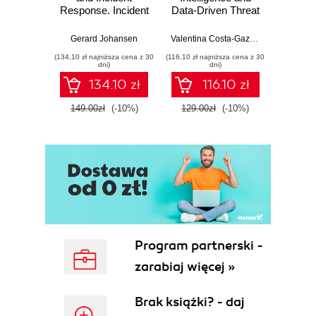
Response. Incident
Data-Driven Threat
attack
Response tools
Hunting. Elevate
tech
and techniques for
your cybersecurity
em
Gerard Johansen
Valentina Costa-Gazcón
Jean-G
effective cyber
efforts, enhance
system
(134,10 zł najniższa cena z 30
(116,10 zł najniższa cena z 30
(125,10 zł 
threat response -
detection, and
other
dni)
dni)
Fourth Edition
defend with
Seco
134.10 zł
116.10 zł
ATT&CK™ & open
tools - Second
149.00zł
(-10%)
129.00zł
(-10%)
139.0
Edition
Program partnerski -
zarabiaj więcej »
Brak książki? - daj