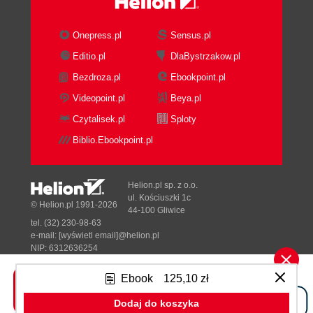
Onepress.pl
Sensus.pl
Editio.pl
DlaBystrzakow.pl
Bezdroza.pl
Ebookpoint.pl
Videopoint.pl
Beya.pl
Czytalisek.pl
Sploty
Biblio.Ebookpoint.pl
Helion.pl sp. z o.o.
ul. Kościuszki 1c
© Helion.pl 1991-2026
44-100 Gliwice
tel. (32) 230-98-63
e-mail:
[wyświetl email]@helion.pl
NIP: 6312636254
Regon: 241989027
Ebook
125,10 zł
Designed with ♥ by
Tonik.pl
Dodaj do koszyka