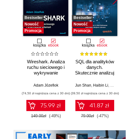
Bestseller
Bestseller
Bestselle
Nowość
Nowość
Nowość
Promocja
Promocja
Promocj
książka
ebook
książka
ebook
ksią
Wireshark. Analiza
SQL dla analityków
Rela
ruchu sieciowego i
danych.
d
wykrywanie
Skutecznie analizuj
Ilu
włamań
dane, wyciągaj
prz
wartościowe
Adam Józefiok
Jun Shan
,
Haibin Li
,
Matt Goldwasser
Qiang H
wnioski i opanuj
(74,50 zł najniższa cena z 30 dni)
(39,50 zł najniższa cena z 30 dni)
(44,50 zł naj
zaawansowany
SQL na potrzeby
75.99 zł
41.87 zł
praktycznych
zastosowań.
149.00zł
(-49%)
79.00zł
(-47%)
89.0
Wydanie IV