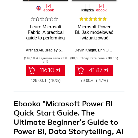
ebook
książka
ebook
Learn Microsoft
Microsoft Power
Micros
Fabric. A practical
BI. Jak modelować
Quick 
guide to performing
i wizualizować
The
data analytics in
dane oraz
beginne
the era of artificial
budować narracje
data
Arshad Ali
,
Bradley Schacht
Devin Knight
,
Erin Ostrowsky
,
Devin Kn
Mitchel
intelligence
cyfrowe. Wydanie
visualiz
(116,10 zł najniższa cena z 30
(39,50 zł najniższa cena z 30 dni)
(98,10 zł naj
III
storyt
dni)
mor
116.10 zł
41.87 zł
E
129.00zł
(-10%)
79.00zł
(-47%)
109.0
Ebooka
"Microsoft Power BI
Quick Start Guide. The
Ultimate Beginner's Guide to
Power BI, Data Storytelling, AI