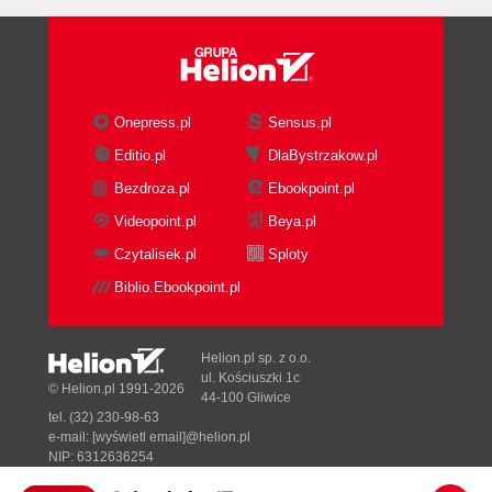
Onepress.pl
Sensus.pl
Editio.pl
DlaBystrzakow.pl
Bezdroza.pl
Ebookpoint.pl
Videopoint.pl
Beya.pl
Czytalisek.pl
Sploty
Biblio.Ebookpoint.pl
Helion.pl sp. z o.o.
ul. Kościuszki 1c
© Helion.pl 1991-2026
44-100 Gliwice
tel. (32) 230-98-63
e-mail:
[wyświetl email]@helion.pl
NIP: 6312636254
Regon: 241989027