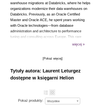
warehouse migrations at Databricks, where he helps
organizations modernize their data warehouses on
Databricks. Previously, as an Oracle Certified
Master and Oracle ACE, he spent years working
with Oracle technologies—from database
administration and architecture to performance
tuning and consulting across Europe. This rare
combination of deep legacy database expertise and
więcej »
modern data engineering knowledge gives him a
unique practitioner's perspective on the challenges
[Pokaż więcej]
and opportunities of data warehouse modernization.
He is based in Lille, France.
Tytuły autora: Laurent Leturgez
dostępne w księgarni Helion
Pokaż produkty:
Wszystkie