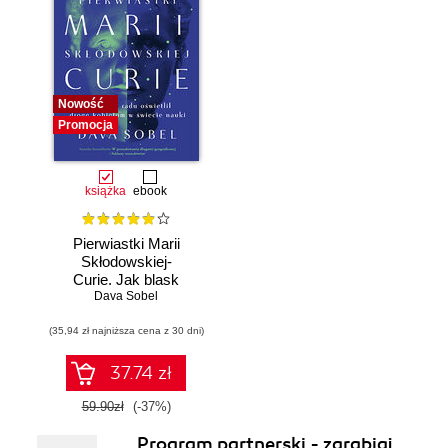
Nowość
Promocja
książka
ebook
Pierwiastki Marii
Skłodowskiej-
Curie. Jak blask
radu oświetlił drogę
Dava Sobel
kobietom w
(35,94 zł najniższa cena z 30 dni)
świecie nauki
37.74 zł
59.90zł
(-37%)
Program partnerski - zarabiaj