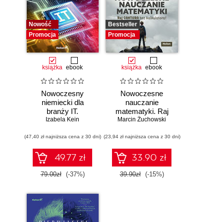
Nowość
Bestseller
Promocja
Promocja
książka
ebook
książka
ebook
Nowoczesny
Nowoczesne
niemiecki dla
nauczanie
branży IT.
matematyki. Raj
Praktyczne
Izabela Kein
Marcin Żuchowski
Cantora bez
przykłady i
kalkulatora?
(47,40 zł najniższa cena z 30 dni)
ćwiczenia
(23,94 zł najniższa cena z 30 dni)
49.77 zł
33.90 zł
79.00zł
(-37%)
39.90zł
(-15%)