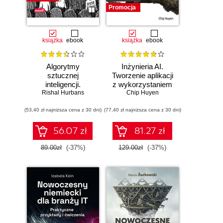
Promocja
książka
ebook
książka
ebook
Algorytmy
Inżynieria AI.
sztucznej
Tworzenie aplikacji
inteligencji.
z wykorzystaniem
Rishal Hurbans
Ilustrowany
modeli bazowych
Chip Huyen
przewodnik
(53,40 zł najniższa cena z 30 dni)
(77,40 zł najniższa cena z 30 dni)
56.07 zł
81.27 zł
89.00zł
(-37%)
129.00zł
(-37%)