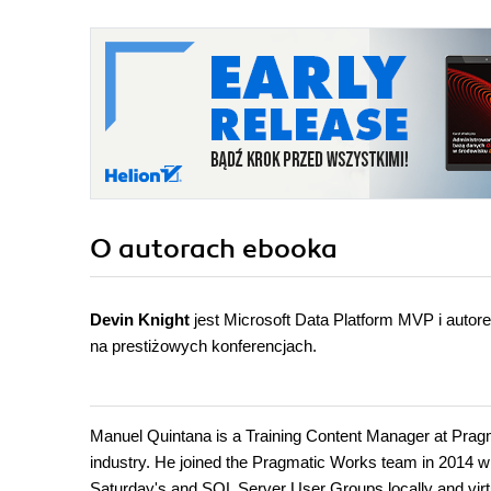
O autorach
ebooka
Devin Knight
jest Microsoft Data Platform MVP i auto
na prestiżowych konferencjach.
Manuel Quintana is a Training Content Manager at Prag
industry. He joined the Pragmatic Works team in 2014 w
Saturday's and SQL Server User Groups locally and virtu