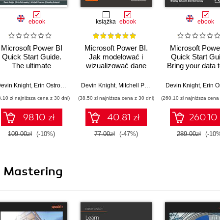
ebook
książka
ebook
ebook
Microsoft Power BI
Microsoft Power BI.
Microsoft Powe
Quick Start Guide.
Jak modelować i
Quick Start Gu
The ultimate
wizualizować dane
Bring your data to
beginner's guide to
oraz budować
through dat
data modeling,
narracje cyfrowe.
modeling,
tchell Pearson
evin Knight
,
Erin Ostrowsky
,
Bradley Schacht
,
Mitchell Pearson
Devin Knight
,
Mitchell Pearson
,
Bradley Schacht
,
Devin Knight
Bradley Schacht
,
Erin Ostr
,
Er
visualization, digital
Wydanie II
visualization, dig
8,10 zł najniższa cena z 30 dni)
(38,50 zł najniższa cena z 30 dni)
(260,10 zł najniższa cena 
storytelling, and more
storytelling, and
- Third Edition
- Second Edit
98.10 zł
40.81 zł
260.10 
109.00zł
(-10%)
77.00zł
(-47%)
289.00zł
(-10
i Mastering