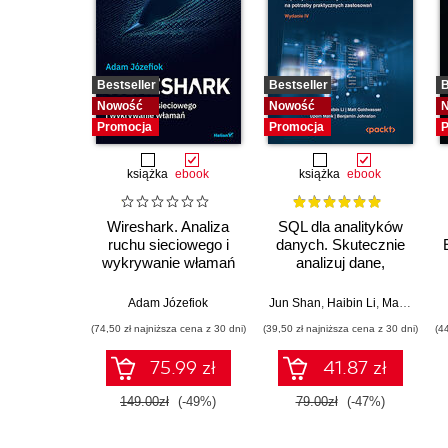
Bestseller
Bestseller
B
Nowość
Nowość
Promocja
Promocja
P
książka
ebook
książka
ebook
Wireshark. Analiza
SQL dla analityków
ruchu sieciowego i
danych. Skutecznie
wykrywanie włamań
analizuj dane,
wyciągaj
wartościowe wnioski i
Adam Józefiok
Jun Shan
,
Haibin Li
,
Matt Goldwasser
opanuj
(74,50 zł najniższa cena z 30 dni)
(39,50 zł najniższa cena z 30 dni)
(4
zaawansowany SQL
na potrzeby
75.99 zł
41.87 zł
praktycznych
zastosowań.
149.00zł
(-49%)
79.00zł
(-47%)
Wydanie IV