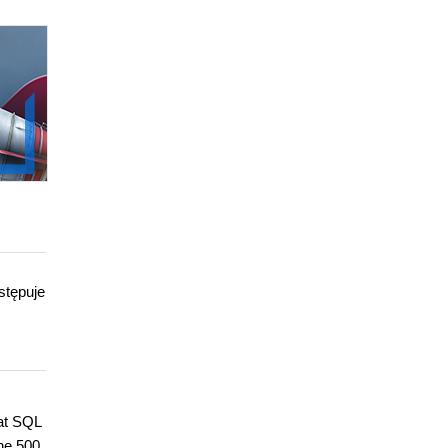
stępuje
 at SQL
une 500