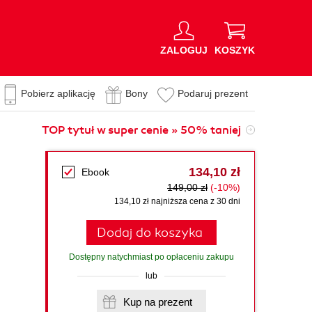
ZALOGUJ
KOSZYK
Pobierz aplikację
Bony
Podaruj prezent
TOP tytuł w super cenie » 50% taniej
134,10 zł
Ebook
149,00 zł
(-10%)
134,10 zł najniższa cena z 30 dni
Dodaj do koszyka
Dostępny natychmiast po opłaceniu zakupu
lub
Kup na prezent