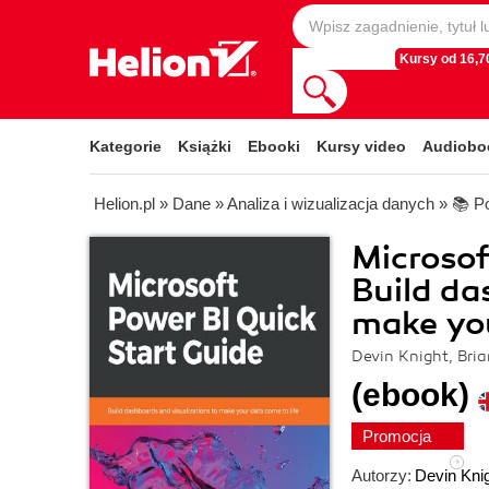
Kursy od 16,70
Kategorie
Książki
Ebooki
Kursy video
Audiobo
Helion.pl
»
Dane
»
Analiza i wizualizacja danych
»
📚 P
Microsof
Build da
make you
Devin Knight, Bri
(ebook)
Promocja
Autorzy:
Devin Kni