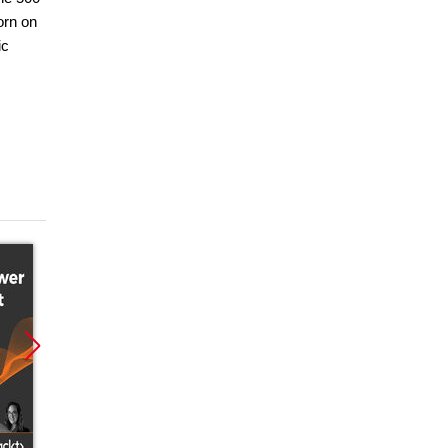
orn on
ic
Promocja
Promocja
Promoc