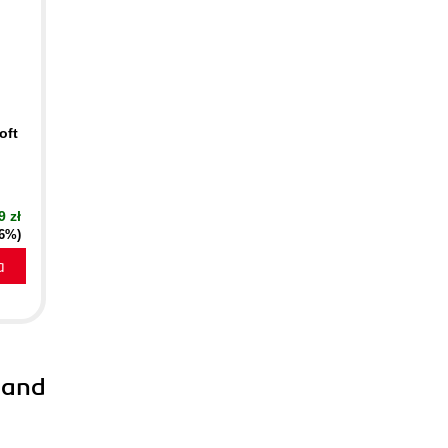
oft
9 zł
16%)
a
 and