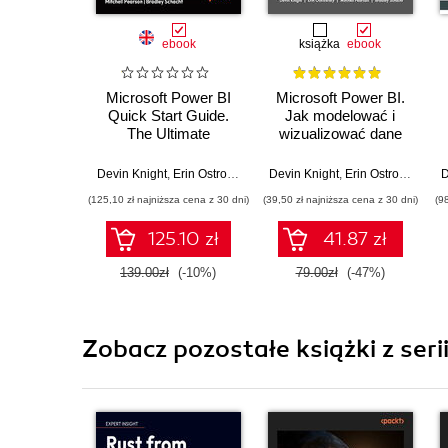
ebook
książka
ebook
Microsoft Power BI
Microsoft Power BI.
Quick Start Guide.
Jak modelować i
The Ultimate
wizualizować dane
Beginner's Guide to
oraz budować
Power BI, Data
narracje cyfrowe.
Devin Knight
,
Erin Ostrowsky
,
Mitchell Pearson
Devin Knight
,
Erin Ostrowsky
,
Bradley Schacht
,
Mi
D
Storytelling, AI Tools,
Wydanie III
(125,10 zł najniższa cena z 30 dni)
(39,50 zł najniższa cena z 30 dni)
(9
and Microsoft Fabric
- Fourth Edition
125.10 zł
41.87 zł
139.00zł
(-10%)
79.00zł
(-47%)
Zobacz pozostałe książki z seri