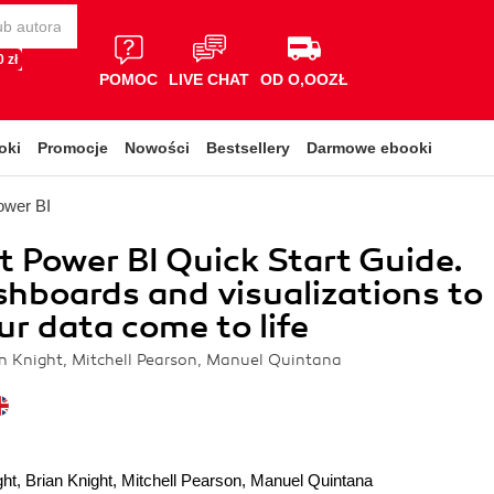
 zł
POMOC
LIVE CHAT
OD O,OOZŁ
oki
Promocje
Nowości
Bestsellery
Darmowe ebooki
ower BI
t Power BI Quick Start Guide.
shboards and visualizations to
r data come to life
an Knight, Mitchell Pearson, Manuel Quintana
ght
,
Brian Knight
,
Mitchell Pearson
,
Manuel Quintana