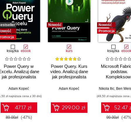
estseller
Nowość
Nowość
Nowość
Promocja
romocja
książka
ebook
kurs
książka
eboo
Power Query w
Power Query. Kurs
Microsoft Fabri
Excelu. Analizuj dane
video. Analizuj dane
podstaw.
jak profesjonalista
jak profesjonalista
Kompleksow
projektowani
nowoczesne
,
Adam Kopeć
Upom Malik
,
Benjamin Johnston
Adam Kopeć
Nikola Ilic
,
Ben Wei
analityki dany
4,50 zł najniższa cena z 30 dni)
(49,50 zł najniższa cena 
47.17 zł
299.00 zł
52.47 z
89.00zł
(-47%)
99.00zł
(-47%