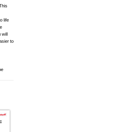
This
 life
he
 will
asier to
be