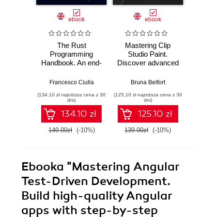
ebook
ebook
The Rust
Mastering Clip
Ma
Programming
Studio Paint.
AutoCA
Handbook. An end-
Discover advanced
your
to-end guide to
CSP techniques to
sk
mastering Rust
create breathtaking
advanc
Francesco Ciulla
Bruna Belfort
Shaun B
fundamentals
illustrations quickly
and too
(134,10 zł najniższa cena z 30
(125,10 zł najniższa cena z 30
(161,10 zł 
and easily
AutoC
dni)
dni)
134.10 zł
125.10 zł
149.00zł
(-10%)
139.00zł
(-10%)
179.0
Ebooka
"Mastering Angular
Test-Driven Development.
Build high-quality Angular
apps with step-by-step