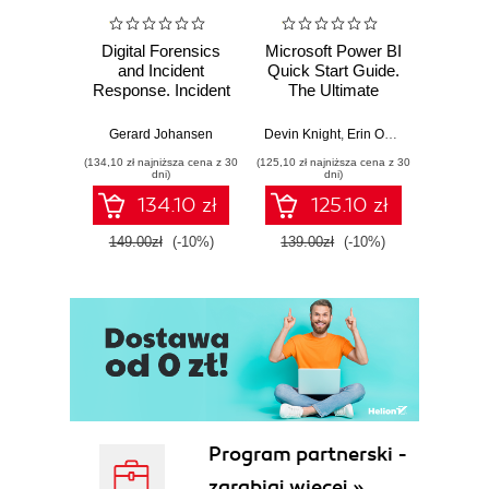
Digital Forensics
Microsoft Power BI
Pract
and Incident
Quick Start Guide.
Intel
Response. Incident
The Ultimate
Data-D
Response tools
Beginner's Guide
Hunti
and techniques for
to Power BI, Data
your c
Gerard Johansen
Devin Knight
,
Erin Ostrowsky
,
Mitchel
effective cyber
Storytelling, AI
effor
(134,10 zł najniższa cena z 30
(125,10 zł najniższa cena z 30
(116,10 zł 
threat response -
Tools, and
dete
dni)
dni)
Fourth Edition
Microsoft Fabric -
def
134.10 zł
125.10 zł
Fourth Edition
ATT&C
tool
149.00zł
(-10%)
139.00zł
(-10%)
129.0
E
Program partnerski -
zarabiaj więcej »