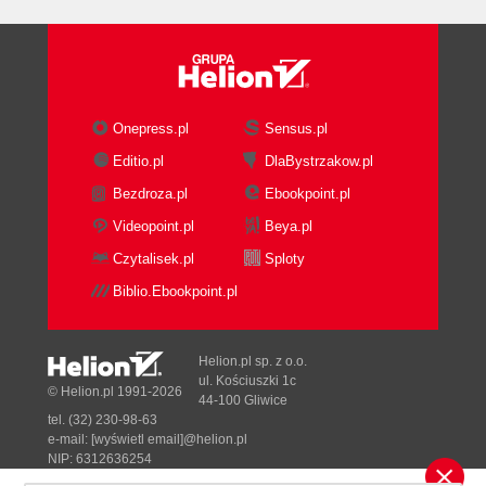
Onepress.pl
Sensus.pl
Editio.pl
DlaBystrzakow.pl
Bezdroza.pl
Ebookpoint.pl
Videopoint.pl
Beya.pl
Czytalisek.pl
Sploty
Biblio.Ebookpoint.pl
Helion.pl sp. z o.o.
ul. Kościuszki 1c
© Helion.pl 1991-2026
44-100 Gliwice
tel. (32) 230-98-63
e-mail:
[wyświetl email]@helion.pl
NIP: 6312636254
Regon: 241989027