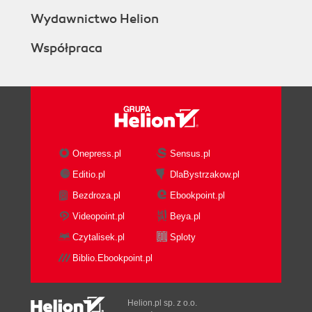
Wydawnictwo Helion
Współpraca
Onepress.pl
Sensus.pl
Editio.pl
DlaBystrzakow.pl
Bezdroza.pl
Ebookpoint.pl
Videopoint.pl
Beya.pl
Czytalisek.pl
Sploty
Biblio.Ebookpoint.pl
Helion.pl sp. z o.o.