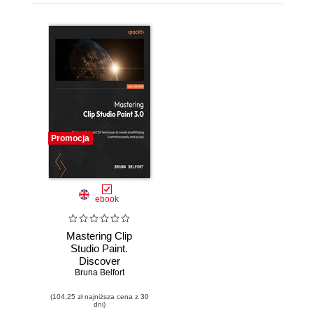
Promocja
ebook
Mastering Clip
Studio Paint.
Discover
advanced CSP
Bruna Belfort
techniques to
(104,25 zł najniższa cena z 30
create breathtaking
dni)
illustrations quickly