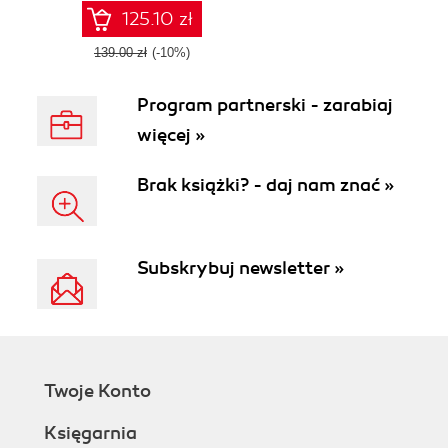
and easily
125.10 zł
139.00 zł
(-10%)
Program partnerski - zarabiaj
więcej »
Brak książki? - daj nam znać »
Subskrybuj newsletter »
Twoje Konto
Księgarnia