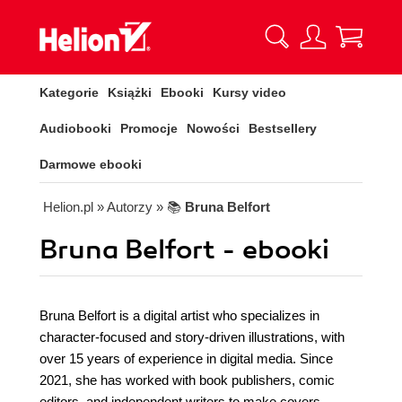
Kategorie
Książki
Ebooki
Kursy video
Audiobooki
Promocje
Nowości
Bestsellery
Darmowe ebooki
Helion.pl
» Autorzy
» 📚
Bruna Belfort
Bruna Belfort - ebooki
Bruna Belfort is a digital artist who specializes in
character-focused and story-driven illustrations, with
over 15 years of experience in digital media. Since
2021, she has worked with book publishers, comic
editors, and independent writers to make covers,