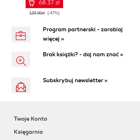
68.37 zł
129.00zł
(-47%)
Program partnerski - zarabiaj
więcej »
Brak książki? - daj nam znać »
Subskrybuj newsletter »
Twoje Konto
Księgarnia