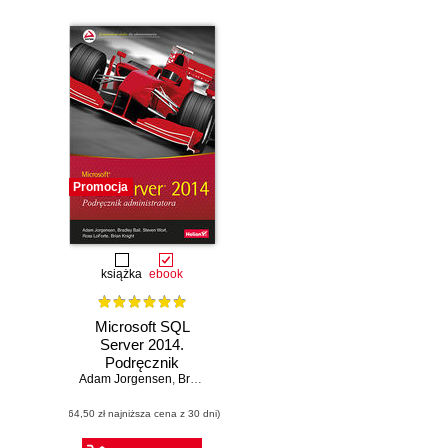
Promocja
książka
ebook
Microsoft SQL
Server 2014.
Podręcznik
Adam Jorgensen
administratora
,
Bradley Ball
,
Steven Wort
,
Ross LoForte
,
Brian Kn
(64,50 zł najniższa cena z 30 dni)