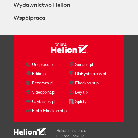
Wydawnictwo Helion
Współpraca
Onepress.pl
Sensus.pl
Editio.pl
DlaBystrzakow.pl
Bezdroza.pl
Ebookpoint.pl
Videopoint.pl
Beya.pl
Czytalisek.pl
Sploty
Biblio.Ebookpoint.pl
Helion.pl sp. z o.o.
ul. Kościuszki 1c