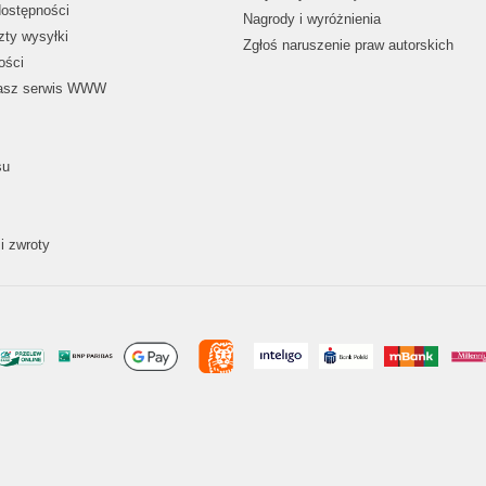
dostępności
Nagrody i wyróżnienia
zty wysyłki
Zgłoś naruszenie praw autorskich
ości
nasz serwis WWW
su
i zwroty