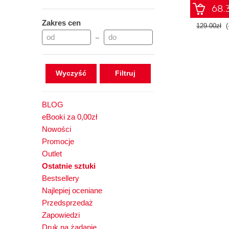
68.3
Zakres cen
129.00zł
(
–
Wyczyść
BLOG
eBooki za 0,00zł
Nowości
Promocje
Outlet
Ostatnie sztuki
Bestsellery
Najlepiej oceniane
Przedsprzedaż
Zapowiedzi
Druk na żądanie