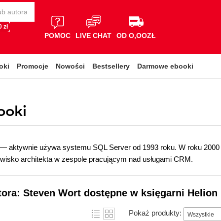
 zł
POMOC
LIVE CHAT
OD O,OOZŁ
oki
Promocje
Nowości
Bestsellery
Darmowe ebooki
ooki
— aktywnie używa systemu SQL Server od 1993 roku. W roku 2000 do
owisko architekta w zespole pracującym nad usługami CRM.
tora: Steven Wort dostępne w księgarni Helion
Pokaż produkty:
Wszystkie