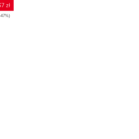
7 zł
-47%)