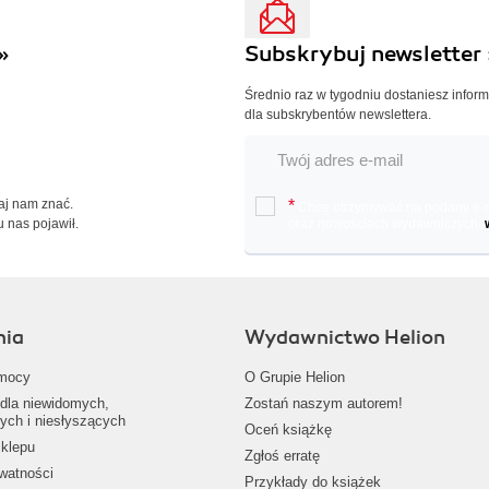
»
Subskrybuj newsletter 
Średnio raz w tygodniu dostaniesz infor
dla subskrybentów newslettera.
Daj nam znać.
*
Chcę otrzymywać na podany e-ma
u nas pojawił.
oraz nowościach wydawniczych.
nia
Wydawnictwo Helion
mocy
O Grupie Helion
dla niewidomych,
Zostań naszym autorem!
ych i niesłyszących
Oceń książkę
klepu
Zgłoś erratę
ywatności
Przykłady do książek