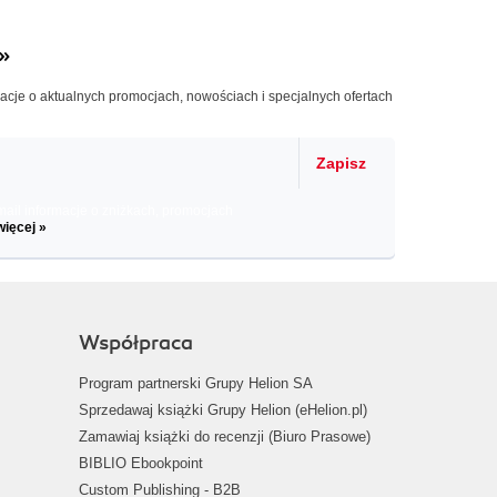
»
macje o aktualnych promocjach, nowościach i specjalnych ofertach
Zapisz
il informacje o zniżkach, promocjach
więcej »
Współpraca
Program partnerski Grupy Helion SA
Sprzedawaj książki Grupy Helion (eHelion.pl)
Zamawiaj książki do recenzji (Biuro Prasowe)
BIBLIO Ebookpoint
Custom Publishing - B2B