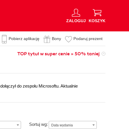
ZALOGUJ
KOSZYK
Pobierz aplikację
Bony
Podaruj prezent
TOP tytuł w super cenie » 50% taniej
łączył do zespołu Microsoftu. Aktualnie
Data wydania
Sortuj wg:
Data wydania