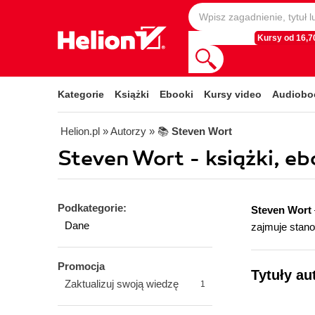
Kursy od 16,70
Kategorie
Książki
Ebooki
Kursy video
Audiobo
Helion.pl
» Autorzy
» 📚
Steven Wort
Steven Wort - książki, eb
Podkategorie:
Steven Wort
Dane
zajmuje stan
Promocja
Tytuły au
Zaktualizuj swoją wiedzę
1