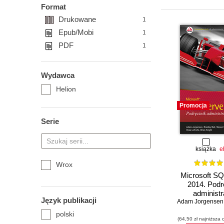
Format
Drukowane
1
Epub/Mobi
1
PDF
1
Wydawca
Helion
Promocja
Serie
książka
e
Wrox
Microsoft SQ
2014. Podr
administr
Język publikacji
Adam Jorgensen
polski
(64,50 zł najniższa 