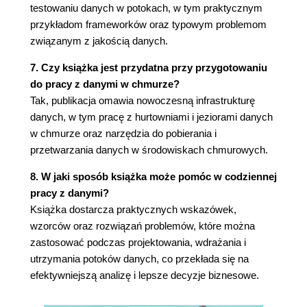
testowaniu danych w potokach, w tym praktycznym
Alternatywy komercyjne
przykładom frameworków oraz typowym problemom
Rozdział 6. Przekształcanie danych
związanym z jakością danych.
Przekształcenia pozbawione kontekstu
7. Czy książka jest przydatna przy przygotowaniu
Usunięcie powtarzających się rekordów w
do pracy z danymi w chmurze?
tabeli
Tak, publikacja omawia nowoczesną infrastrukturę
Przetwarzanie adresów URL
danych, w tym pracę z hurtowniami i jeziorami danych
Kiedy powinno odbywać się przekształcanie -
w chmurze oraz narzędzia do pobierania i
podczas pobierania danych czy już po?
przetwarzania danych w środowiskach chmurowych.
Podstawy modelowania danych
Najważniejsze pojęcia związane z
8. W jaki sposób książka może pomóc w codziennej
modelowaniem danych
pracy z danymi?
Modelowanie w pełni odświeżonych danych
Książka dostarcza praktycznych wskazówek,
Powolna zmiana wymiarów w celu pełnego
wzorców oraz rozwiązań problemów, które można
odświeżenia danych
zastosować podczas projektowania, wdrażania i
Modelowanie przyrostowo pobieranych
utrzymania potoków danych, co przekłada się na
danych
efektywniejszą analizę i lepsze decyzje biznesowe.
Modelowanie danych, które są tylko
dołączane