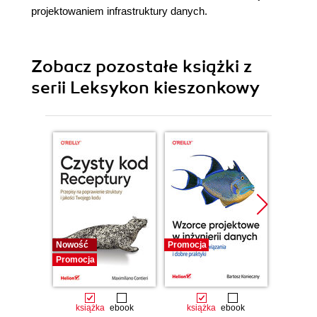
projektowaniem infrastruktury danych.
Zobacz pozostałe książki z
serii Leksykon kieszonkowy
Nowość
Promocja
Bestselle
Promocja
Promocj
książka
ebook
książka
ebook
ksią