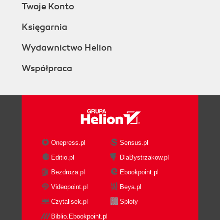
Twoje Konto
Dodatkowe zadania potoku danych
Komunikaty i powiadomienia
Księgarnia
Weryfikacja danych
Zaawansowane konfiguracje koordynacji
Wydawnictwo Helion
Połączone a niepołączone zadania potoku
Współpraca
danych
Kiedy podzielić skierowany graf acykliczny?
Koordynacja wielu grafów za pomocą
operatora Sensor
Zarządzane opcje Apache Airflow
Inne frameworki koordynacji
Onepress.pl
Sensus.pl
Rozdział 8. Weryfikacja danych w potoku
Editio.pl
DlaBystrzakow.pl
Weryfikuj wcześnie i często
Jakość danych w systemie źródłowym
Bezdroza.pl
Ebookpoint.pl
Niebezpieczeństwa związane z pobieraniem
Videopoint.pl
Beya.pl
danych
Czytalisek.pl
Sploty
Umożliwienie analitykowi weryfikacji danych
Biblio.Ebookpoint.pl
Prosty framework weryfikacji