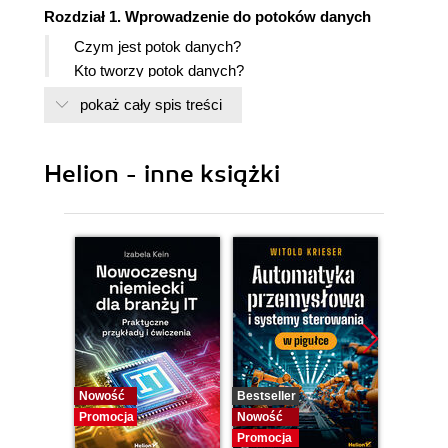
Rozdział 1. Wprowadzenie do potoków danych
Czym jest potok danych?
Kto tworzy potok danych?
Podstawy pracy z SQL i hurtowniami danych
pokaż cały spis treści
Python i/lub Java
Przetwarzanie rozproszone
Podstawowa administracja systemem
Helion - inne książki
Nastawienie bazujące na celach
Dlaczego w ogóle są tworzone potoki danych?
Jak jest tworzony potok danych?
Rozdział 2. Nowoczesna infrastruktura danych
Różnorodność źródeł danych
Własność źródła danych
Interfejs pobierania danych i ich struktura
Wolumen danych
Czystość danych i ich weryfikacja
Nowość
Bestseller
Bestselle
Promocja
Opóźnienie i przepustowość systemu
Nowość
Nowość
Promocja
Promocj
źródłowego