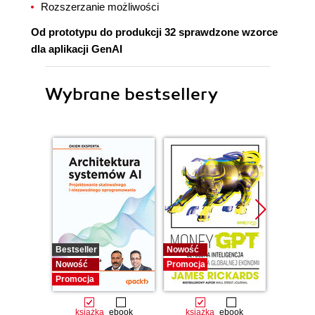
Rozszerzanie możliwości
Od prototypu do produkcji 32 sprawdzone wzorce
dla aplikacji GenAI
Wybrane bestsellery
Bestseller
Nowość
Promocj
Nowość
Promocja
Promocja
książka
ebook
książka
ebook