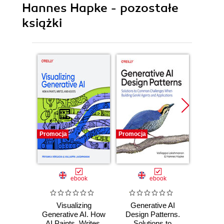
Hannes Hapke - pozostałe
książki
Promocja
Promocja
Promocj
ebook
ebook
Visualizing
Generative AI
Machi
Generative AI. How
Design Patterns.
Pr
AI Paints, Writes,
Solutions to
S