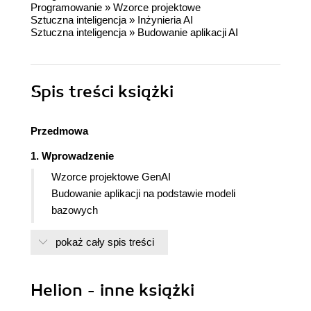
Programowanie
»
Wzorce projektowe
Sztuczna inteligencja
»
Inżynieria AI
Sztuczna inteligencja
»
Budowanie aplikacji AI
Spis treści
książki
Przedmowa
1. Wprowadzenie
Wzorce projektowe GenAI
Budowanie aplikacji na podstawie modeli
bazowych
Agentowa AI
pokaż cały spis treści
Precyzyjna kontrola
Uczenie w kontekście
Trening doskonalący
Helion - inne książki
Jak zorganizowana jest pozostała część książki?