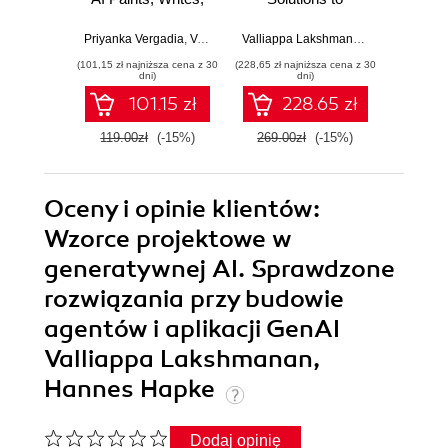
and Assists
Common
Challenges When
Priyanka Vergadia
,
Valliappa Lakshmanan
Valliappa Lakshmanan
,
Hannes Hapk
Robert 
Building GenAI
(101,15 zł najniższa cena z 30
(228,65 zł najniższa cena z 30
(228,65 zł 
Agents and
dni)
dni)
Applications
101.15 zł
228.65 zł
119.00zł
(-15%)
269.00zł
(-15%)
269.0
Oceny i opinie klientów:
Wzorce projektowe w
generatywnej AI. Sprawdzone
rozwiązania przy budowie
agentów i aplikacji GenAI
Valliappa Lakshmanan,
Hannes Hapke
Dodaj opinię