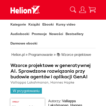
Kategorie
Książki
Ebooki
Kursy video
Audiobooki
Promocje
Nowości
Bestsellery
Darmowe ebooki
Helion.pl
»
Programowanie
»
📚 Wzorce projektowe
Wzorce projektowe w generatywnej
AI. Sprawdzone rozwiązania przy
budowie agentów i aplikacji GenAI
Valliappa Lakshmanan, Hannes Hapke
W przygotowaniu
Autorzy:
Valliappa
Lakshmanan
,
Hannes