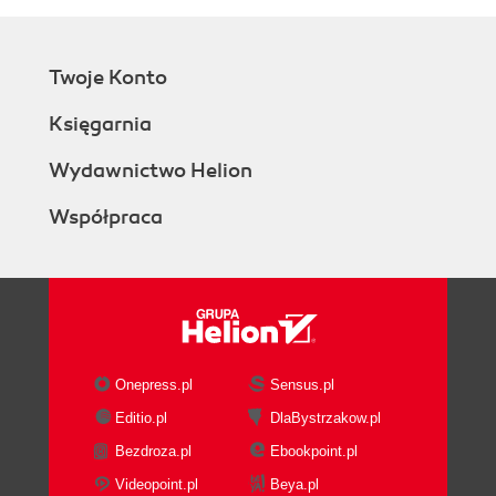
Twoje Konto
Księgarnia
Wydawnictwo Helion
Współpraca
Onepress.pl
Sensus.pl
Editio.pl
DlaBystrzakow.pl
Bezdroza.pl
Ebookpoint.pl
Videopoint.pl
Beya.pl