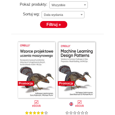
Pokaż produkty:
Wszystkie
Sortuj wg:
Data wydania
Filtruj »
Promocja
Promocja
ebook
ebook