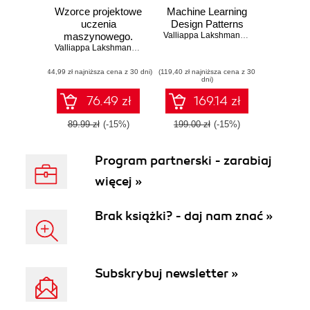
Wzorce projektowe
Machine Learning
uczenia
Design Patterns
maszynowego.
Valliappa Lakshmanan
,
Sara Robinso
Rozwiązania
Valliappa Lakshmanan
,
Sara Robinson
,
Michael Munn
typowych
(44,99 zł najniższa cena z 30 dni)
problemów
(119,40 zł najniższa cena z 30
dni)
dotyczących
przygotowania
76.49 zł
169.14 zł
danych,
konstruowania
89.99 zł
(-15%)
199.00 zł
(-15%)
modeli i MLOps
Program partnerski - zarabiaj
więcej »
Brak książki? - daj nam znać »
Subskrybuj newsletter »