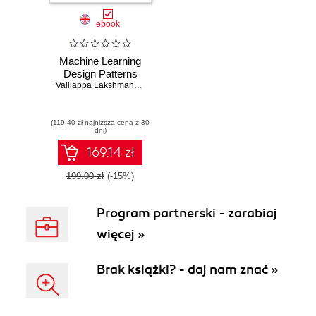
ebook
Machine Learning
Design Patterns
Valliappa Lakshmanan
,
Sara Robinson
,
Michael Munn
(119,40 zł najniższa cena z 30
dni)
169.14 zł
199.00 zł
(-15%)
Program partnerski - zarabiaj
więcej »
Brak książki? - daj nam znać »