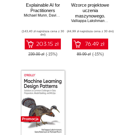
Explainable AI for
Wzorce projektowe
Practitioners
uczenia
Michael Munn
,
David Pitman
maszynowego.
Rozwiązania
Valliappa Lakshmanan
,
Sara Robinso
typowych
(143,40 zł najniższa cena z 30
(44,99 zł najniższa cena z 30 dni)
problemów
dni)
dotyczących
przygotowania
203.15 zł
76.49 zł
danych,
konstruowania
239.00 zł
(-15%)
89.99 zł
(-15%)
modeli i MLOps
Promocja