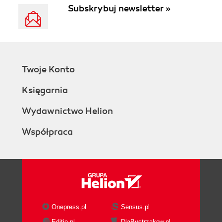
Subskrybuj newsletter »
Twoje Konto
Księgarnia
Wydawnictwo Helion
Współpraca
Onepress.pl
Sensus.pl
Editio.pl
DlaBystrzakow.pl