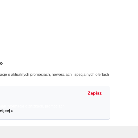
»
macje o aktualnych promocjach, nowościach i specjalnych ofertach
Zapisz
il informacje o zniżkach, promocjach
więcej »