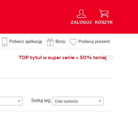
ZALOGUJ
KOSZYK
Pobierz aplikację
Bony
Podaruj prezent
TOP tytuł w super cenie » 50% taniej
Data wydania
Sortuj wg:
Data wydania