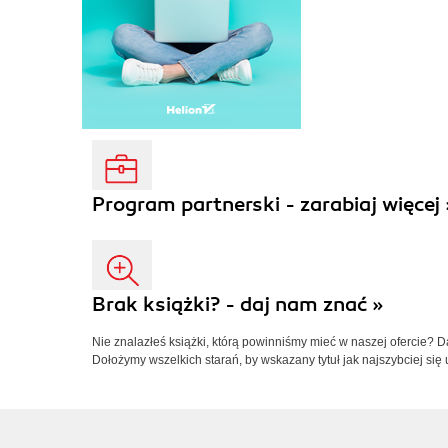
Program partnerski - zarabiaj więcej 
Brak książki? - daj nam znać »
Nie znalazłeś książki, którą powinniśmy mieć w naszej ofercie? 
Dołożymy wszelkich starań, by wskazany tytuł jak najszybciej się 