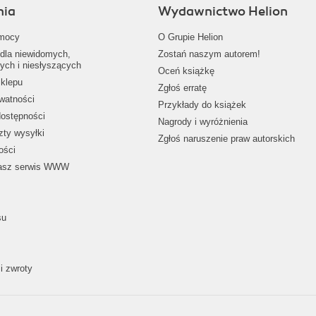
nia
Wydawnictwo Helion
mocy
O Grupie Helion
dla niewidomych,
Zostań naszym autorem!
ych i niesłyszących
Oceń książkę
klepu
Zgłoś erratę
ywatności
Przykłady do książek
dostępności
Nagrody i wyróżnienia
zty wysyłki
Zgłoś naruszenie praw autorskich
ości
nasz serwis WWW
su
i zwroty