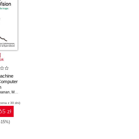
ok
Machine
 Computer
n
manan
,
Martin Görner
,
Ryan Gillard
 cena z 30 dni)
65 zł
(-15%)