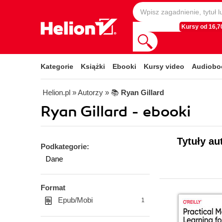
Kursy od 16,70
Kategorie
Książki
Ebooki
Kursy video
Audiobo
Helion.pl
» Autorzy
» 📚
Ryan Gillard
Ryan Gillard - ebooki
Tytuły au
Podkategorie:
Dane
Format
Epub/Mobi
1