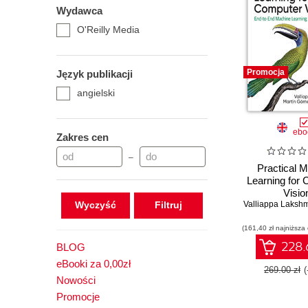
Wydawca
O'Reilly Media
Promocja
Język publikacji
angielski
ebo
Zakres cen
–
Practical 
Learning for
Visio
Wyczyść
Valliappa Laksh
(161,40 zł najniższa
228.
BLOG
eBooki za 0,00zł
269.00 zł
Nowości
Promocje