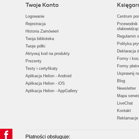
Twoje Konto
Księgar
Logowanie
Centrum po
Rejestracja
Przewodnik 
słabowidząc
Historia Zamówień
Regulamin s
Twoja biblioteka
Polityka pr
Twoje półki
Deklaracja 
Aktywuj kod na produkty
Formy i kos
Prezenty
Formy płatn
Testy i certyfikaty
Usprawnij 
Aplikacja Helion - Android
Blog
Aplikacja Helion - iOS
Newsletter
Aplikacja Helion - AppGallery
Mapa serwi
LiveChat
Kontakt
Reklamacje 
Płatności obsługuje: