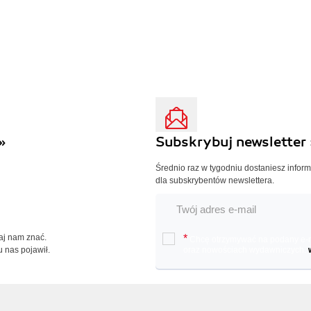
»
Subskrybuj newsletter 
Średnio raz w tygodniu dostaniesz infor
dla subskrybentów newslettera.
Daj nam znać.
*
Chcę otrzymywać na podany e-ma
u nas pojawił.
oraz nowościach wydawniczych.