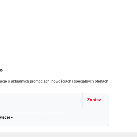
»
macje o aktualnych promocjach, nowościach i specjalnych ofertach
Zapisz
il informacje o zniżkach, promocjach
więcej »