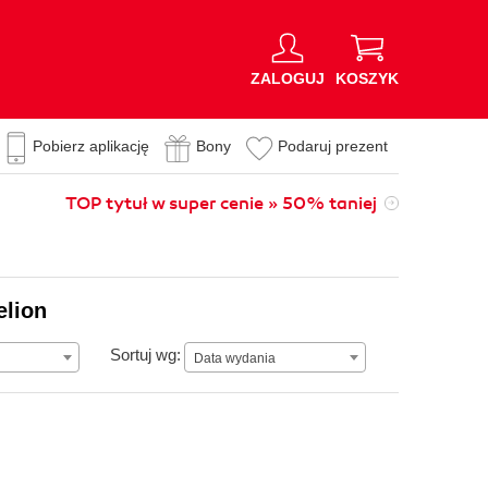
ZALOGUJ
KOSZYK
Pobierz aplikację
Bony
Podaruj prezent
TOP tytuł w super cenie » 50% taniej
elion
Data wydania
Sortuj wg:
Data wydania