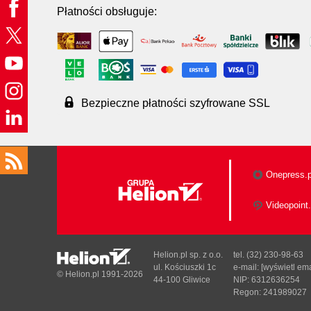
Płatności obsługuje:
Bezpieczne płatności szyfrowane SSL
Onepress.p
Videopoint.
Helion.pl sp. z o.o.
tel. (32) 230-98-63
ul. Kościuszki 1c
e-mail:
[wyświetl ema
© Helion.pl 1991-2026
44-100 Gliwice
NIP: 6312636254
Regon: 241989027