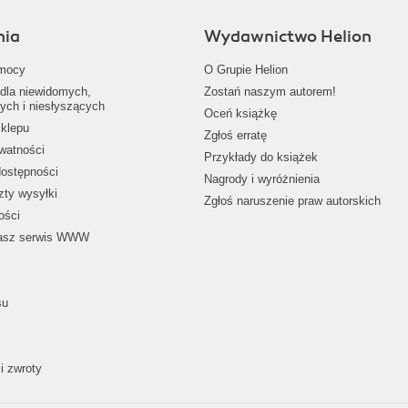
nia
Wydawnictwo Helion
mocy
O Grupie Helion
dla niewidomych,
Zostań naszym autorem!
ych i niesłyszących
Oceń książkę
klepu
Zgłoś erratę
ywatności
Przykłady do książek
dostępności
Nagrody i wyróżnienia
zty wysyłki
Zgłoś naruszenie praw autorskich
ości
nasz serwis WWW
su
i zwroty