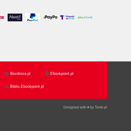
Bezdroza.pl
Ebookpoint.pl
Biblio.Ebookpoint.pl
Designed with ♥ by
Tonik.pl