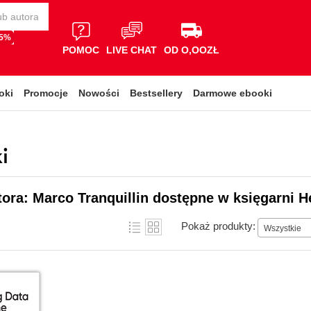
65%
POMOC
LIVE CHAT
OD O,OOZŁ
oki
Promocje
Nowości
Bestsellery
Darmowe ebooki
i
tora: Marco Tranquillin dostępne w księgarni H
Pokaż produkty:
Wszystkie