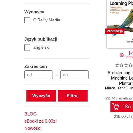
Wydawca
O'Reilly Media
Promocja
Język publikacji
angielski
ebo
Zakres cen
Architecting
–
Machine Le
Platfo
Marco Tranquilli
Wyczyść
(131,40 zł najniższa
186.
BLOG
219.00 zł
eBooki za 0,00zł
Nowości