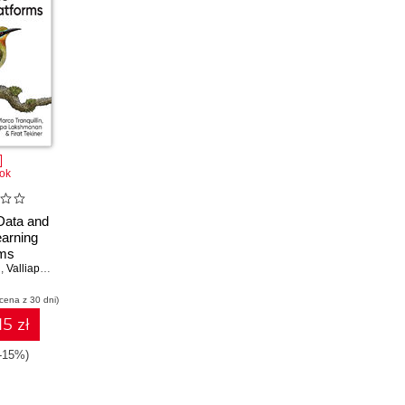
ok
 Data and
arning
rms
n
,
Valliappa Lakshmanan
,
Firat Tekiner
 cena z 30 dni)
15 zł
(-15%)