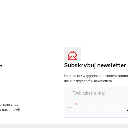
»
Subskrybuj newsletter 
Średnio raz w tygodniu dostaniesz infor
dla subskrybentów newslettera.
Daj nam znać.
*
Chcę otrzymywać na podany e-ma
u nas pojawił.
oraz nowościach wydawniczych.