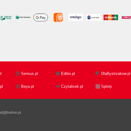
l
Sensus.pl
Editio.pl
DlaBystrzakow.pl
pl
Beya.pl
Czytalisek.pl
Sploty
il]@helion.pl