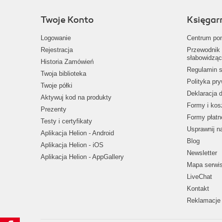
Twoje Konto
Księgar
Logowanie
Centrum po
Rejestracja
Przewodnik 
słabowidząc
Historia Zamówień
Regulamin s
Twoja biblioteka
Polityka pr
Twoje półki
Deklaracja 
Aktywuj kod na produkty
Formy i kos
Prezenty
Formy płatn
Testy i certyfikaty
Usprawnij 
Aplikacja Helion - Android
Blog
Aplikacja Helion - iOS
Newsletter
Aplikacja Helion - AppGallery
Mapa serwi
LiveChat
Kontakt
Reklamacje 